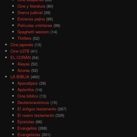
Cine y literatura
(80)
Drama judicial
(39)
Estrenos pejino
(95)
Películas cristianas
(99)
Spaghetti western
(14)
Thrillers
(52)
Cine japonés
(13)
Cine LGTB
(41)
EL CORÁN
(54)
Aleyas
(52)
Azoras
(52)
LA BIBLIA
(460)
Apocalipsis
(39)
Apócrifos
(14)
Cine bíblico
(13)
Deuterocanónicos
(15)
El antiguo testamento
(267)
El nuevo testamento
(329)
Epístolas
(96)
Evangelios
(268)
Evangelistas
(301)