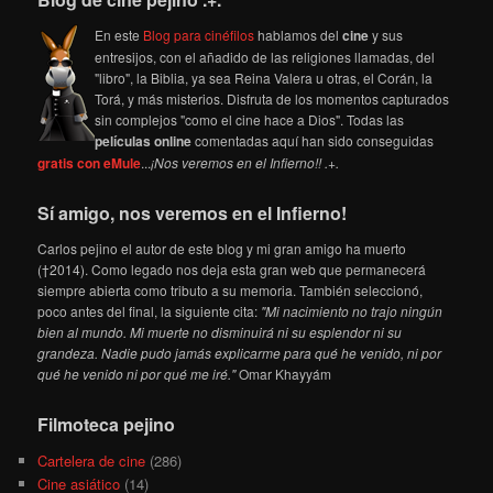
En este
Blog para cinéfilos
hablamos del
cine
y sus
entresijos, con el añadido de las religiones llamadas, del
"libro", la Biblia, ya sea Reina Valera u otras, el Corán, la
Torá, y más misterios. Disfruta de los momentos capturados
sin complejos "como el cine hace a Dios". Todas las
películas online
comentadas aquí han sido conseguidas
gratis con eMule
...
¡Nos veremos en el Infierno!! .+.
Sí amigo, nos veremos en el Infierno!
Carlos pejino el autor de este blog y mi gran amigo ha muerto
(†2014). Como legado nos deja esta gran web que permanecerá
siempre abierta como tributo a su memoria. También seleccionó,
poco antes del final, la siguiente cita:
"Mi nacimiento no trajo ningún
bien al mundo. Mi muerte no disminuirá ni su esplendor ni su
grandeza. Nadie pudo jamás explicarme para qué he venido, ni por
qué he venido ni por qué me iré."
Omar Khayyám
Filmoteca pejino
Cartelera de cine
(286)
Cine asiático
(14)