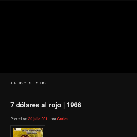
Ir
Ir
Secondary
Blog
al
al
menu
de
contenido
contenido
cine
Para todos los públicos
principal
secundario
pejino
Blog de cine pejino
ARCHIVO DEL SITIO
7 dólares al rojo | 1966
Posted on
20 julio 2011
por
Carlos