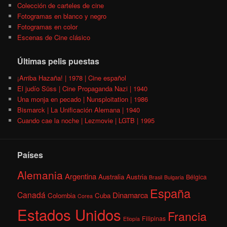
Colección de carteles de cine
Fotogramas en blanco y negro
Fotogramas en color
Escenas de Cine clásico
Últimas pelis puestas
¡Arriba Hazaña! | 1978 | Cine español
El judío Süss | Cine Propaganda Nazi | 1940
Una monja en pecado | Nunsploitation | 1986
Bismarck | La Unificación Alemana | 1940
Cuando cae la noche | Lezmovie | LGTB | 1995
Países
Alemania
Argentina
Australia
Austria
Bélgica
Brasil
Bulgaria
España
Canadá
Dinamarca
Colombia
Cuba
Corea
Estados Unidos
Francia
Filipinas
Etiopía