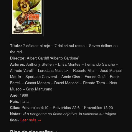
Título:
7 dólares al rojo – 7 dollari sul rosso – Seven dollars on
the red
Director:
Albert Cardiff ‘Alberto Cardone’
Actores:
Anthony Steffen – Elisa Montés – Fernando Sancho –
Alfredo Varelli – Loredana Nusciak – Roberto Miali – José Manuel
Martín – Spartaco Conversi – Annie Giss – Franco Gulà – Frank
Farrell – Gianni Manera – David Mancori – Renato Terra – Nino
Musco – Gino Marturano
Año:
1966
País:
Italia
Citas:
Proverbios 4:10 – Proverbios 22:6 – Proverbios 13:20
Notas:
«La venganza su único objetivo, la violencia su trágico
final»
Leer más →
Blog de cine pejino .+.