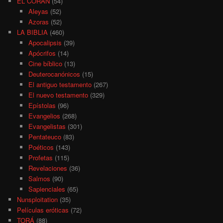
EL CORÁN
(54)
Aleyas
(52)
Azoras
(52)
LA BIBLIA
(460)
Apocalipsis
(39)
Apócrifos
(14)
Cine bíblico
(13)
Deuterocanónicos
(15)
El antiguo testamento
(267)
El nuevo testamento
(329)
Epístolas
(96)
Evangelios
(268)
Evangelistas
(301)
Pentateuco
(83)
Poéticos
(143)
Profetas
(115)
Revelaciones
(36)
Salmos
(90)
Sapienciales
(65)
Nunsploitation
(35)
Películas eróticas
(72)
TORÁ
(88)