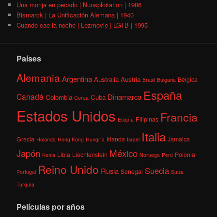
Una monja en pecado | Nunsploitation | 1986
Bismarck | La Unificación Alemana | 1940
Cuando cae la noche | Lezmovie | LGTB | 1995
Países
Alemania
Argentina
Australia
Austria
Bélgica
Brasil
Bulgaria
España
Canadá
Dinamarca
Colombia
Cuba
Corea
Estados Unidos
Francia
Filipinas
Etiopía
Italia
Grecia
Irlanda
Jamaica
Holanda
Hong Kong
Hungría
Israel
México
Japón
Libia
Liechtenstein
Polonia
Kenia
Noruega
Perú
Reino Unido
Suecia
Rusia
Senegal
Portugal
Suiza
Turquía
Películas por años