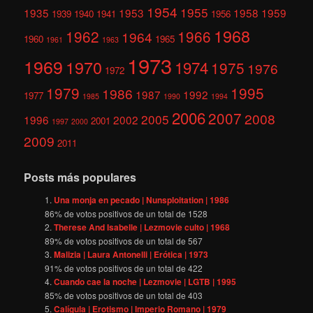
1954
1955
1935
1953
1958
1959
1939
1940
1941
1956
1968
1962
1966
1964
1960
1965
1961
1963
1973
1969
1970
1974
1975
1976
1972
1979
1995
1986
1987
1992
1977
1985
1990
1994
2006
2007
2008
2005
1996
2002
2001
1997
2000
2009
2011
Posts más populares
Una monja en pecado | Nunsploitation | 1986
86
% de votos positivos de un total de
1528
Therese And Isabelle | Lezmovie culto | 1968
89
% de votos positivos de un total de
567
Malizia | Laura Antonelli | Erótica | 1973
91
% de votos positivos de un total de
422
Cuando cae la noche | Lezmovie | LGTB | 1995
85
% de votos positivos de un total de
403
Calígula | Erotismo | Imperio Romano | 1979