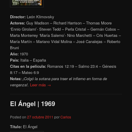
Director:
León Klimovsky
Actores:
Guy Madison – Richard Harrison – Thomas Moore
‘Ennio Girolami’- Steven Tedd – Perla Cristal – Germán Cobos –
Marta Monterrey ‘María Salerno’- Nino Marchetti – Cris Huertas –
María Martín – Mariano Vidal Molina – José Canalejas – Roberto
Bruni
Año:
1970
País:
Italia – España
Citas en la película:
Romanos 12:19 – Salmo 23:4 – Génesis
8:17 – Mateo 6:9
Notas:
¡Colgó la sotana para traer el infierno en forma de
venganza!.
Leer más →
El Ángel | 1969
Posted on
27 octubre 2011
por
Carlos
Título:
El Ángel