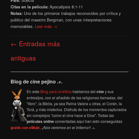
País:
Suecia
Citas en la película:
Apocalipsis 8:1-11
Notas:
Uno de los primeros trabajos reconocidos por crítica y
publico del maestro Bergman, con unas interpretaciones
memorables.
Leer más →
Navegación
←
Entradas más
de
entradas
antiguas
Blog de cine pejino .+.
En este
Blog para cinéfilos
hablamos del
cine
y sus
entresijos, con el añadido de las religiones llamadas, del
"libro", la Biblia, ya sea Reina Valera u otras, el Corán, la
Torá, y más misterios. Disfruta de los momentos capturados
sin complejos "como el cine hace a Dios". Todas las
películas online
comentadas aquí han sido conseguidas
gratis con eMule
...
¡Nos veremos en el Infierno!! .+.