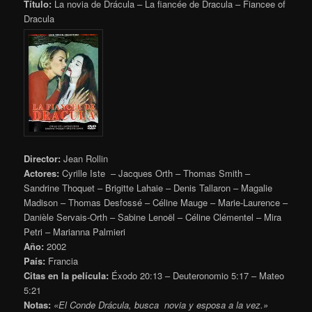
Título:
La novia de Drácula – La fiancée de Dracula – Fiancee of
Dracula
Director:
Jean Rollin
Actores:
Cyrille Iste – Jacques Orth – Thomas Smith –
Sandrine Thoquet – Brigitte Lahaie – Denis Tallaron – Magalie
Madison – Thomas Desfossé – Céline Mauge – Marie-Laurence –
Danièle Servais-Orth – Sabine Lenoël – Céline Clémentel – Mira
Petri – Marianna Palmieri
Año:
2002
País:
Francia
Citas en la película:
Éxodo 20:13 – Deuteronomio 5:17 – Mateo
5:21
Notas:
«El Conde Drácula, busca novia y esposa a la vez.»