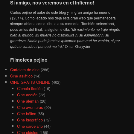
Sí amigo, nos veremos en el Infierno!
Carlos pejino el autor de este blog y mi gran amigo ha muerto
(†2014). Como legado nos deja esta gran web que permanecerá
siempre abierta como tributo a su memoria. También seleccionó,
poco antes del final, la siguiente cita:
"Mi nacimiento no trajo ningún
bien al mundo. Mi muerte no disminuirá ni su esplendor ni su
grandeza. Nadie pudo jamás explicarme para qué he venido, ni por
qué he venido ni por qué me iré."
Omar Khayyám
Filmoteca pejino
Cartelera de cine
(286)
Cine asiático
(14)
CINE GRATIS ONLINE
(462)
Ciencia ficción
(16)
Cine acción
(72)
Cine alemán
(26)
Cine aventuras
(90)
Cine bélico
(65)
Cine biográfico
(72)
Cine carcelario
(44)
Cine clásico
(186)