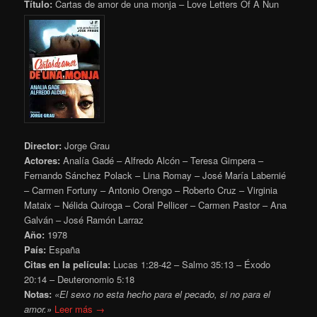
Título:
Cartas de amor de una monja – Love Letters Of A Nun
Director:
Jorge Grau
Actores:
Analía Gadé – Alfredo Alcón – Teresa Gimpera –
Fernando Sánchez Polack – Lina Romay – José María Labernié
– Carmen Fortuny – Antonio Orengo – Roberto Cruz – Virginia
Mataix – Nélida Quiroga – Coral Pellicer – Carmen Pastor – Ana
Galván – José Ramón Larraz
Año:
1978
País:
España
Citas en la película:
Lucas 1:28-42 – Salmo 35:13 – Éxodo
20:14 – Deuteronomio 5:18
Notas:
«El sexo no esta hecho para el pecado, si no para el
amor.»
Leer más →