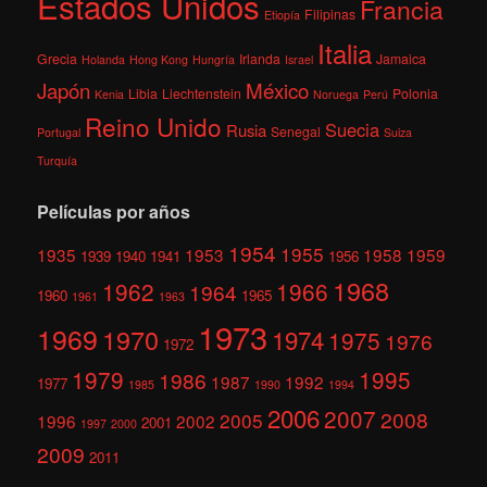
Estados Unidos
Francia
Filipinas
Etiopía
Italia
Grecia
Irlanda
Jamaica
Holanda
Hong Kong
Hungría
Israel
México
Japón
Libia
Liechtenstein
Polonia
Kenia
Noruega
Perú
Reino Unido
Suecia
Rusia
Senegal
Portugal
Suiza
Turquía
Películas por años
1954
1955
1935
1953
1958
1959
1939
1940
1941
1956
1968
1962
1966
1964
1960
1965
1961
1963
1973
1969
1970
1974
1975
1976
1972
1979
1995
1986
1987
1992
1977
1985
1990
1994
2006
2007
2008
2005
1996
2002
2001
1997
2000
2009
2011