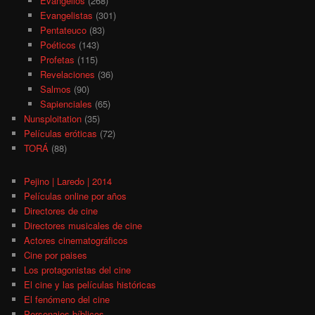
Evangelios
(268)
Evangelistas
(301)
Pentateuco
(83)
Poéticos
(143)
Profetas
(115)
Revelaciones
(36)
Salmos
(90)
Sapienciales
(65)
Nunsploitation
(35)
Películas eróticas
(72)
TORÁ
(88)
Pejino | Laredo | 2014
Películas online por años
Directores de cine
Directores musicales de cine
Actores cinematográficos
Cine por paises
Los protagonistas del cine
El cine y las películas históricas
El fenómeno del cine
Personajes bíblicos