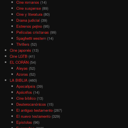
Cine romanos
(14)
Cine suspense
(89)
Cine y literatura
(80)
Drama judicial
(39)
Estrenos pejino
(95)
Películas cristianas
(99)
Spaghetti western
(14)
Thrillers
(52)
Cine japonés
(13)
Cine LGTB
(41)
EL CORÁN
(54)
Aleyas
(52)
Azoras
(52)
LA BIBLIA
(460)
Apocalipsis
(39)
Apócrifos
(14)
Cine bíblico
(13)
Deuterocanónicos
(15)
El antiguo testamento
(267)
El nuevo testamento
(329)
Epístolas
(96)