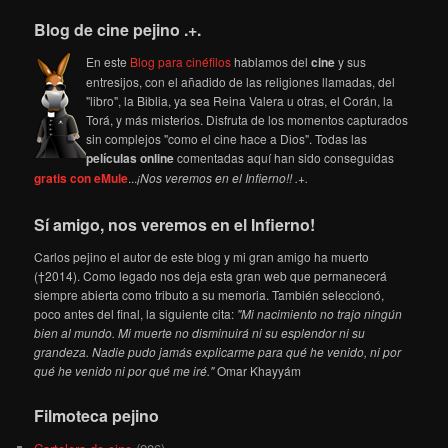
Blog de cine pejino .+.
En este
Blog para cinéfilos
hablamos del
cine
y sus
entresijos, con el añadido de las religiones llamadas, del
"libro", la Biblia, ya sea Reina Valera u otras, el Corán, la
Torá, y más misterios. Disfruta de los momentos capturados
sin complejos "como el cine hace a Dios". Todas las
películas online
comentadas aquí han sido conseguidas
gratis con eMule
...
¡Nos veremos en el Infierno!! .+.
Sí amigo, nos veremos en el Infierno!
Carlos pejino el autor de este blog y mi gran amigo ha muerto
(†2014). Como legado nos deja esta gran web que permanecerá
siempre abierta como tributo a su memoria. También seleccionó,
poco antes del final, la siguiente cita:
"Mi nacimiento no trajo ningún
bien al mundo. Mi muerte no disminuirá ni su esplendor ni su
grandeza. Nadie pudo jamás explicarme para qué he venido, ni por
qué he venido ni por qué me iré."
Omar Khayyám
Filmoteca pejino