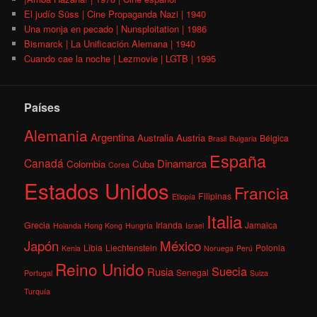
El judío Süss | Cine Propaganda Nazi | 1940
Una monja en pecado | Nunsploitation | 1986
Bismarck | La Unificación Alemana | 1940
Cuando cae la noche | Lezmovie | LGTB | 1995
Países
Alemania
Argentina
Australia
Austria
Bélgica
Brasil
Bulgaria
España
Canadá
Dinamarca
Colombia
Cuba
Corea
Estados Unidos
Francia
Filipinas
Etiopía
Italia
Grecia
Irlanda
Jamaica
Holanda
Hong Kong
Hungría
Israel
México
Japón
Libia
Liechtenstein
Polonia
Kenia
Noruega
Perú
Reino Unido
Suecia
Rusia
Senegal
Portugal
Suiza
Turquía