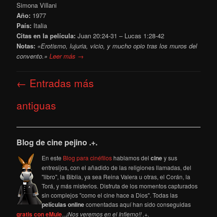
Simona Villani
Año:
1977
País:
Italia
Citas en la película:
Juan 20:24-31 – Lucas 1:28-42
Notas:
«Erotismo, lujuria, vicio, y mucho opio tras los muros del
convento.»
Leer más →
Navegación
←
Entradas más
de
entradas
antiguas
Blog de cine pejino .+.
En este
Blog para cinéfilos
hablamos del
cine
y sus
entresijos, con el añadido de las religiones llamadas, del
"libro", la Biblia, ya sea Reina Valera u otras, el Corán, la
Torá, y más misterios. Disfruta de los momentos capturados
sin complejos "como el cine hace a Dios". Todas las
películas online
comentadas aquí han sido conseguidas
gratis con eMule
...
¡Nos veremos en el Infierno!! .+.