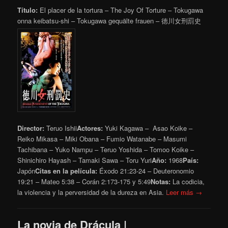
Título:
El placer de la tortura – The Joy Of Torture – Tokugawa
onna keibatsu-shi – Tokugawa gequälte frauen – 徳川女刑罰史
Director:
Teruo Ishii
Actores:
Yuki Kagawa – Asao Koike –
Reiko Mikasa – Miki Obana – Fumio Watanabe – Masumi
Tachibana – Yuko Nampu – Teruo Yoshida – Tomoo Koike –
Shinichiro Hayash – Tamaki Sawa – Toru Yuri
Año:
1968
País:
Japón
Citas en la película:
Éxodo 21:23-24 – Deuteronomio
19:21 – Mateo 5:38 – Corán 2:173-175 y 5:49
Notas:
La codicia,
la violencia y la perversidad de la dureza en Asia.
Leer más →
La novia de Drácula |