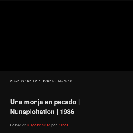
Ir
Ir
Secondary
Blog
al
al
menu
de
contenido
contenido
cine
Para todos los públicos
principal
secundario
pejino
Blog de cine pejino
ARCHIVO DE LA ETIQUETA:
MONJAS
Una monja en pecado |
Nunsploitation | 1986
Posted on
8 agosto 2014
por
Carlos