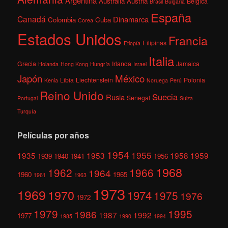
Argentina
Australia
Austria
Bélgica
Brasil
Bulgaria
España
Canadá
Dinamarca
Colombia
Cuba
Corea
Estados Unidos
Francia
Filipinas
Etiopía
Italia
Grecia
Irlanda
Jamaica
Holanda
Hong Kong
Hungría
Israel
México
Japón
Libia
Liechtenstein
Polonia
Kenia
Noruega
Perú
Reino Unido
Suecia
Rusia
Senegal
Portugal
Suiza
Turquía
Películas por años
1954
1955
1935
1953
1958
1959
1939
1940
1941
1956
1968
1962
1966
1964
1960
1965
1961
1963
1973
1969
1970
1974
1975
1976
1972
1979
1995
1986
1987
1992
1977
1985
1990
1994