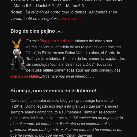
– Mateo 5:6 – Daniel 6:21-22 – Mateo 6:3
Notas:
«La religión es como todo lo demás, estupenda si se
vende, inútil se se regala».
Leer más →
Blog de cine pejino .+.
En este
Blog para cinéfilos
hablamos del
cine
y sus
entresijos, con el añadido de las religiones llamadas, del
"libro", la Biblia, ya sea Reina Valera u otras, el Corán, la
Torá, y más misterios. Disfruta de los momentos capturados
sin complejos "como el cine hace a Dios". Todas las
películas online
comentadas aquí han sido conseguidas
gratis con eMule
...
¡Nos veremos en el Infierno!! .+.
Sí amigo, nos veremos en el Infierno!
Carlos pejino el autor de este blog y mi gran amigo ha muerto
(†2014). Como legado nos deja esta gran web que permanecerá
siempre abierta como tributo a su memoria. También seleccionó,
poco antes del final, la siguiente cita:
"Mi nacimiento no trajo ningún
bien al mundo. Mi muerte no disminuirá ni su esplendor ni su
grandeza. Nadie pudo jamás explicarme para qué he venido, ni por
qué he venido ni por qué me iré."
Omar Khayyám