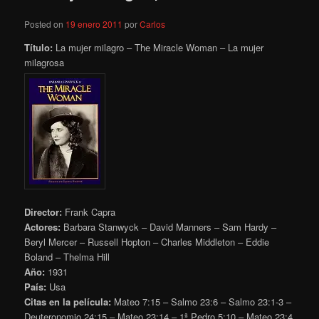
Posted on
19 enero 2011
por
Carlos
Título:
La mujer milagro – The Miracle Woman – La mujer
milagrosa
Director:
Frank Capra
Actores:
Barbara Stanwyck – David Manners – Sam Hardy –
Beryl Mercer – Russell Hopton – Charles Middleton – Eddie
Boland – Thelma Hill
Año:
1931
País:
Usa
Citas en la película:
Mateo 7:15 – Salmo 23:6 – Salmo 23:1-3 –
Deuteronomio 24:15 – Mateo 23:14 – 1ª Pedro 5:10 – Mateo 23:4