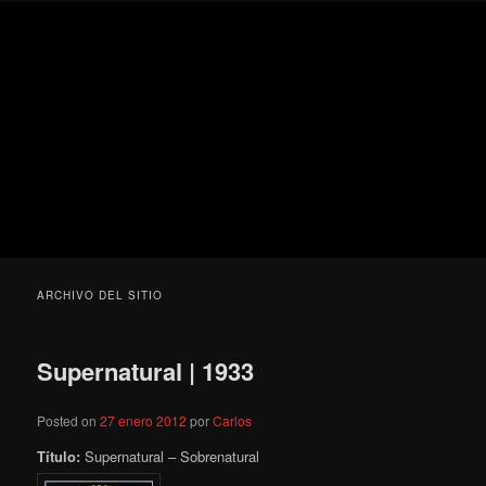
Ir
Ir
Secondary
Blog
al
al
menu
de
contenido
contenido
cine
Para todos los públicos
principal
secundario
pejino
Blog de cine pejino
ARCHIVO DEL SITIO
Supernatural | 1933
Posted on
27 enero 2012
por
Carlos
Título:
Supernatural – Sobrenatural