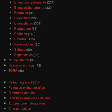
El antiguo testamento
(267)
El nuevo testamento
(329)
Epístolas
(96)
Evangelios
(268)
Evangelistas
(301)
Pentateuco
(83)
Poéticos
(143)
Profetas
(115)
Revelaciones
(36)
Salmos
(90)
Sapienciales
(65)
Nunsploitation
(35)
Películas eróticas
(72)
TORÁ
(88)
Pejino | Laredo | 2014
Películas online por años
Directores de cine
Directores musicales de cine
Actores cinematográficos
Cine por paises