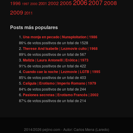
2006
2007
2008
2005
1996
2002
2001
1997
2000
2009
2011
Posts más populares
Una monja en pecado | Nunsploitation | 1986
86
% de votos positivos de un total de
1528
Therese And Isabelle | Lezmovie culto | 1968
89
% de votos positivos de un total de
567
Malizia | Laura Antonelli | Erótica | 1973
91
% de votos positivos de un total de
422
Cuando cae la noche | Lezmovie | LGTB | 1995
85
% de votos positivos de un total de
403
Calígula | Erotismo | Imperio Romano | 1979
84
% de votos positivos de un total de
244
Pasiones secretas | Erotismo Francés | 2002
87
% de votos positivos de un total de
214
2014/2026 pejino.com - Autor: Carlos Mena (Laredo)