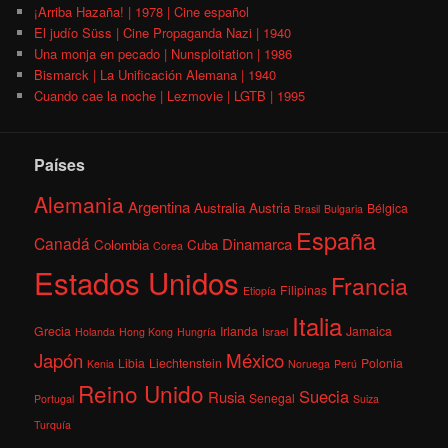
¡Arriba Hazaña! | 1978 | Cine español
El judío Süss | Cine Propaganda Nazi | 1940
Una monja en pecado | Nunsploitation | 1986
Bismarck | La Unificación Alemana | 1940
Cuando cae la noche | Lezmovie | LGTB | 1995
Países
Alemania
Argentina
Australia
Austria
Bélgica
Brasil
Bulgaria
España
Canadá
Dinamarca
Colombia
Cuba
Corea
Estados Unidos
Francia
Filipinas
Etiopía
Italia
Grecia
Irlanda
Jamaica
Holanda
Hong Kong
Hungría
Israel
México
Japón
Libia
Liechtenstein
Polonia
Kenia
Noruega
Perú
Reino Unido
Suecia
Rusia
Senegal
Portugal
Suiza
Turquía