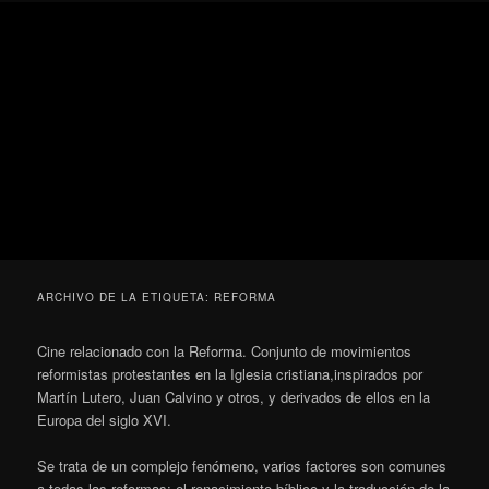
Ir
Ir
Secondary
Blog
al
al
menu
de
contenido
contenido
cine
Para todos los públicos
principal
secundario
pejino
Blog de cine pejino
ARCHIVO DE LA ETIQUETA:
REFORMA
Cine relacionado con la Reforma. Conjunto de movimientos
reformistas protestantes en la Iglesia cristiana,inspirados por
Martín Lutero, Juan Calvino y otros, y derivados de ellos en la
Europa del siglo XVI.
Se trata de un complejo fenómeno, varios factores son comunes
a todas las reformas: el renacimiento bíblico y la traducción de la