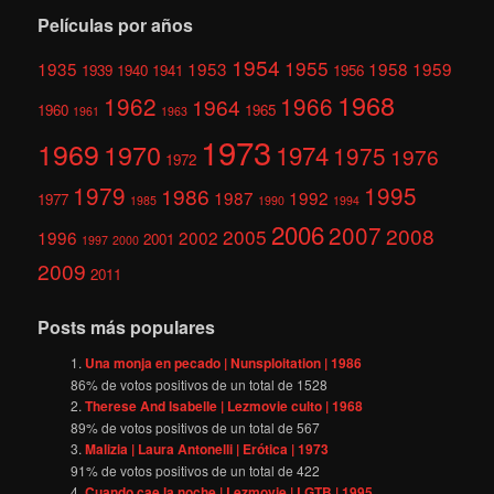
Películas por años
1954
1955
1935
1953
1958
1959
1939
1940
1941
1956
1968
1962
1966
1964
1960
1965
1961
1963
1973
1969
1970
1974
1975
1976
1972
1979
1995
1986
1987
1992
1977
1985
1990
1994
2006
2007
2008
2005
1996
2002
2001
1997
2000
2009
2011
Posts más populares
Una monja en pecado | Nunsploitation | 1986
86
% de votos positivos de un total de
1528
Therese And Isabelle | Lezmovie culto | 1968
89
% de votos positivos de un total de
567
Malizia | Laura Antonelli | Erótica | 1973
91
% de votos positivos de un total de
422
Cuando cae la noche | Lezmovie | LGTB | 1995