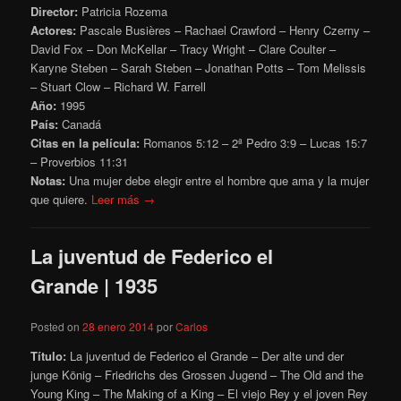
Director:
Patricia Rozema
Actores:
Pascale Busières – Rachael Crawford – Henry Czerny –
David Fox – Don McKellar – Tracy Wright – Clare Coulter –
Karyne Steben – Sarah Steben – Jonathan Potts – Tom Melissis
– Stuart Clow – Richard W. Farrell
Año:
1995
País:
Canadá
Citas en la película:
Romanos 5:12 – 2ª Pedro 3:9 – Lucas 15:7
– Proverbios 11:31
Notas:
Una mujer debe elegir entre el hombre que ama y la mujer
que quiere.
Leer más →
La juventud de Federico el
Grande | 1935
Posted on
28 enero 2014
por
Carlos
Título:
La juventud de Federico el Grande – Der alte und der
junge König – Friedrichs des Grossen Jugend – The Old and the
Young King – The Making of a King – El viejo Rey y el joven Rey