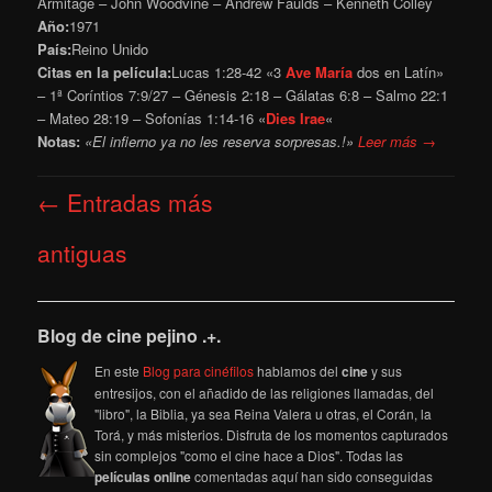
Armitage – John Woodvine – Andrew Faulds – Kenneth Colley
Año:
1971
País:
Reino Unido
Citas en la película:
Lucas 1:28-42 «3
Ave María
dos en Latín»
– 1ª Coríntios 7:9/27 – Génesis 2:18 – Gálatas 6:8 – Salmo 22:1
– Mateo 28:19 – Sofonías 1:14-16 «
Dies Irae
«
Notas:
«El infierno ya no les reserva sorpresas.!»
Leer más →
Navegación
←
Entradas más
de
entradas
antiguas
Blog de cine pejino .+.
En este
Blog para cinéfilos
hablamos del
cine
y sus
entresijos, con el añadido de las religiones llamadas, del
"libro", la Biblia, ya sea Reina Valera u otras, el Corán, la
Torá, y más misterios. Disfruta de los momentos capturados
sin complejos "como el cine hace a Dios". Todas las
películas online
comentadas aquí han sido conseguidas