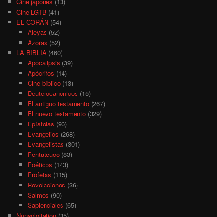
Cine japonés
(13)
Cine LGTB
(41)
EL CORÁN
(54)
Aleyas
(52)
Azoras
(52)
LA BIBLIA
(460)
Apocalipsis
(39)
Apócrifos
(14)
Cine bíblico
(13)
Deuterocanónicos
(15)
El antiguo testamento
(267)
El nuevo testamento
(329)
Epístolas
(96)
Evangelios
(268)
Evangelistas
(301)
Pentateuco
(83)
Poéticos
(143)
Profetas
(115)
Revelaciones
(36)
Salmos
(90)
Sapienciales
(65)
Nunsploitation
(35)