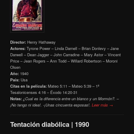
Director:
Henry Hathaway
Actores:
Tyrone Power – Linda Darnell – Brian Donlevy – Jane
Darwell – Dean Jagger – John Carradine – Mary Astor – Vincent
Price – Jean Rogers – Ann Todd – Willard Robertson – Moroni
Olsen
Año:
1940
País:
Usa
Citas en la película:
Mateo 5:11 – Mateo 5:39 – 1ª
Tesalonicenses 4:16 – Éxodo 14:20-31
Notas:
¿Cual es la diferencia entre un blanco y un Mormón?. –
¡No tengo ni idea!. -¡Unas cincuenta esposas!.
Leer más →
Tentación diabólica | 1990