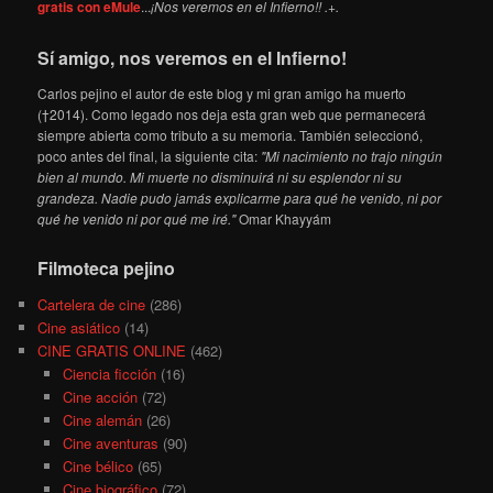
gratis con eMule
...
¡Nos veremos en el Infierno!! .+.
Sí amigo, nos veremos en el Infierno!
Carlos pejino el autor de este blog y mi gran amigo ha muerto
(†2014). Como legado nos deja esta gran web que permanecerá
siempre abierta como tributo a su memoria. También seleccionó,
poco antes del final, la siguiente cita:
"Mi nacimiento no trajo ningún
bien al mundo. Mi muerte no disminuirá ni su esplendor ni su
grandeza. Nadie pudo jamás explicarme para qué he venido, ni por
qué he venido ni por qué me iré."
Omar Khayyám
Filmoteca pejino
Cartelera de cine
(286)
Cine asiático
(14)
CINE GRATIS ONLINE
(462)
Ciencia ficción
(16)
Cine acción
(72)
Cine alemán
(26)
Cine aventuras
(90)
Cine bélico
(65)
Cine biográfico
(72)