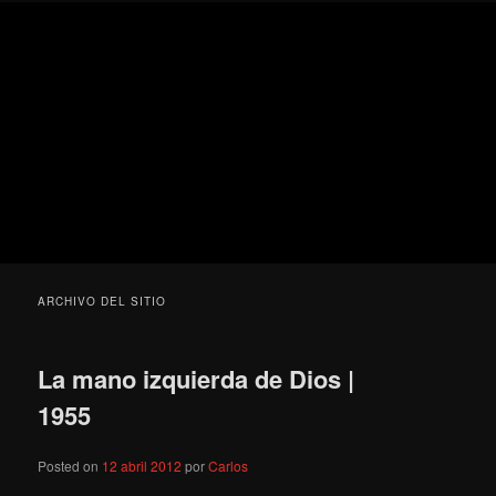
Ir
Ir
Secondary
Blog
al
al
menu
de
contenido
contenido
cine
Para todos los públicos
principal
secundario
pejino
Blog de cine pejino
ARCHIVO DEL SITIO
La mano izquierda de Dios |
1955
Posted on
12 abril 2012
por
Carlos