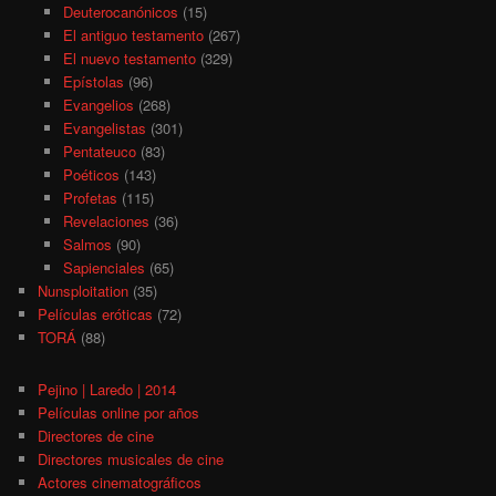
Deuterocanónicos
(15)
El antiguo testamento
(267)
El nuevo testamento
(329)
Epístolas
(96)
Evangelios
(268)
Evangelistas
(301)
Pentateuco
(83)
Poéticos
(143)
Profetas
(115)
Revelaciones
(36)
Salmos
(90)
Sapienciales
(65)
Nunsploitation
(35)
Películas eróticas
(72)
TORÁ
(88)
Pejino | Laredo | 2014
Películas online por años
Directores de cine
Directores musicales de cine
Actores cinematográficos