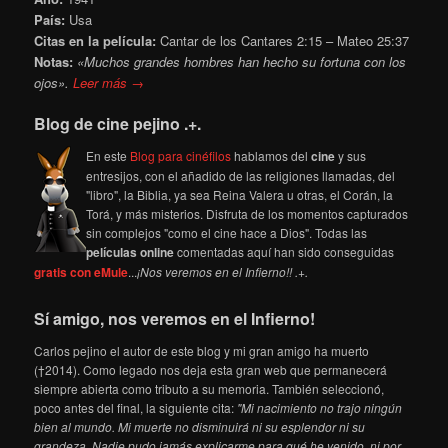
País:
Usa
Citas en la película:
Cantar de los Cantares 2:15 – Mateo 25:37
Notas:
«Muchos grandes hombres han hecho su fortuna con los
ojos».
Leer más →
Blog de cine pejino .+.
En este
Blog para cinéfilos
hablamos del
cine
y sus
entresijos, con el añadido de las religiones llamadas, del
"libro", la Biblia, ya sea Reina Valera u otras, el Corán, la
Torá, y más misterios. Disfruta de los momentos capturados
sin complejos "como el cine hace a Dios". Todas las
películas online
comentadas aquí han sido conseguidas
gratis con eMule
...
¡Nos veremos en el Infierno!! .+.
Sí amigo, nos veremos en el Infierno!
Carlos pejino el autor de este blog y mi gran amigo ha muerto
(†2014). Como legado nos deja esta gran web que permanecerá
siempre abierta como tributo a su memoria. También seleccionó,
poco antes del final, la siguiente cita:
"Mi nacimiento no trajo ningún
bien al mundo. Mi muerte no disminuirá ni su esplendor ni su
grandeza. Nadie pudo jamás explicarme para qué he venido, ni por