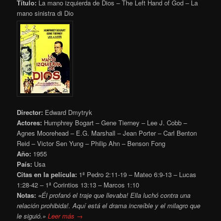
Título:
La mano izquierda de Dios – The Left Hand of God – La
mano sinistra di Dio
Director:
Edward Dmytryk
Actores:
Humphrey Bogart – Gene Tierney – Lee J. Cobb –
Agnes Moorehead – E.G. Marshall – Jean Porter – Carl Benton
Reid – Victor Sen Yung – Philip Ahn – Benson Fong
Año:
1955
País:
Usa
Citas en la película:
1ª Pedro 2:11-19 – Mateo 6:9-13 – Lucas
1:28-42 – 1ª Corintios 13:13 – Marcos 1:10
Notas:
«
Él profanó el traje que llevaba! Ella luchó contra una
relación prohibida!. Aquí está el drama increíble y el milagro que
le siguió.»
Leer más →