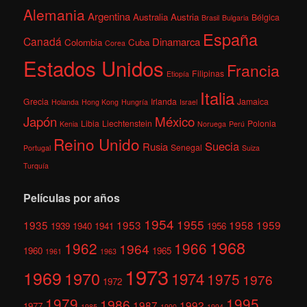
Alemania
Argentina
Australia
Austria
Bélgica
Brasil
Bulgaria
España
Canadá
Dinamarca
Colombia
Cuba
Corea
Estados Unidos
Francia
Filipinas
Etiopía
Italia
Grecia
Irlanda
Jamaica
Holanda
Hong Kong
Hungría
Israel
México
Japón
Libia
Liechtenstein
Polonia
Kenia
Noruega
Perú
Reino Unido
Suecia
Rusia
Senegal
Portugal
Suiza
Turquía
Películas por años
1954
1955
1935
1953
1958
1959
1939
1940
1941
1956
1968
1962
1966
1964
1960
1965
1961
1963
1973
1969
1970
1974
1975
1976
1972
1979
1995
1986
1987
1992
1977
1985
1990
1994