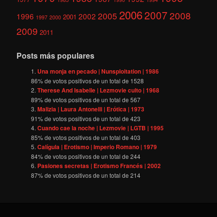
2006
2007
2008
2005
1996
2002
2001
1997
2000
2009
2011
Posts más populares
Una monja en pecado | Nunsploitation | 1986
86
% de votos positivos de un total de
1528
Therese And Isabelle | Lezmovie culto | 1968
89
% de votos positivos de un total de
567
Malizia | Laura Antonelli | Erótica | 1973
91
% de votos positivos de un total de
423
Cuando cae la noche | Lezmovie | LGTB | 1995
85
% de votos positivos de un total de
403
Calígula | Erotismo | Imperio Romano | 1979
84
% de votos positivos de un total de
244
Pasiones secretas | Erotismo Francés | 2002
87
% de votos positivos de un total de
214