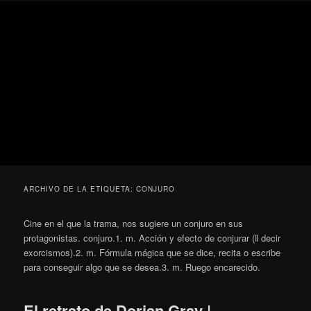
Ir
Ir
Secondary
Blog
al
al
menu
de
contenido
contenido
cine
Para todos los públicos
principal
secundario
pejino
Blog de cine pejino
ARCHIVO DE LA ETIQUETA:
CONJURO
Cine en el que la trama, nos sugiere un conjuro en sus
protagonistas. conjuro.1. m. Acción y efecto de conjurar (ǁ decir
exorcismos).2. m. Fórmula mágica que se dice, recita o escribe
para conseguir algo que se desea.3. m. Ruego encarecido.
El retrato de Dorian Gray |