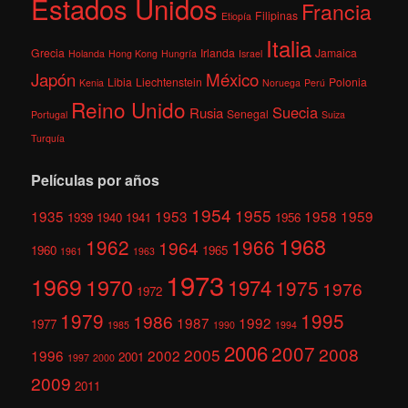
Estados Unidos
Francia
Filipinas
Etiopía
Italia
Grecia
Irlanda
Jamaica
Holanda
Hong Kong
Hungría
Israel
México
Japón
Libia
Liechtenstein
Polonia
Kenia
Noruega
Perú
Reino Unido
Suecia
Rusia
Senegal
Portugal
Suiza
Turquía
Películas por años
1954
1955
1935
1953
1958
1959
1939
1940
1941
1956
1968
1962
1966
1964
1960
1965
1961
1963
1973
1969
1970
1974
1975
1976
1972
1979
1995
1986
1987
1992
1977
1985
1990
1994
2006
2007
2008
2005
1996
2002
2001
1997
2000
2009
2011