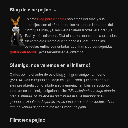
Blog de cine pejino .+.
En este
Blog para cinéfilos
hablamos del
cine
y sus
entresijos, con el añadido de las religiones llamadas, del
"libro", la Biblia, ya sea Reina Valera u otras, el Corán, la
Torá, y más misterios. Disfruta de los momentos capturados
sin complejos "como el cine hace a Dios". Todas las
películas online
comentadas aquí han sido conseguidas
gratis con eMule
...
¡Nos veremos en el Infierno!! .+.
Sí amigo, nos veremos en el Infierno!
Carlos pejino el autor de este blog y mi gran amigo ha muerto
(†2014). Como legado nos deja esta gran web que permanecerá
siempre abierta como tributo a su memoria. También seleccionó,
poco antes del final, la siguiente cita:
"Mi nacimiento no trajo ningún
bien al mundo. Mi muerte no disminuirá ni su esplendor ni su
grandeza. Nadie pudo jamás explicarme para qué he venido, ni por
qué he venido ni por qué me iré."
Omar Khayyám
Filmoteca pejino