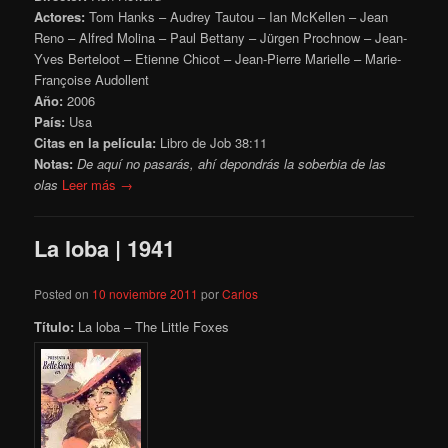
Actores:
Tom Hanks – Audrey Tautou – Ian McKellen – Jean
Reno – Alfred Molina – Paul Bettany – Jürgen Prochnow – Jean-
Yves Berteloot – Etienne Chicot – Jean-Pierre Marielle – Marie-
Françoise Audollent
Año:
2006
País:
Usa
Citas en la película:
Libro de Job 38:11
Notas:
De aquí no pasarás, ahí depondrás la soberbia de las
olas
Leer más →
La loba | 1941
Posted on
10 noviembre 2011
por
Carlos
Título:
La loba – The Little Foxes