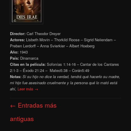
Director:
Carl Theodor Dreyer
Actores:
Lisbeth Movin – Thorkild Roose – Sigrid Neiiendam –
Preben Lerdorff – Anna Svierkier – Albert Hoeberg
Año:
1943
País:
Dinamarca
Citas en la película:
Sofonías 1:14-16 – Cantar de los Cantares
2:1-3 – Éxodo 21:24 – Mateo5:38 – Corán5:49
Notas:
Si su hijo no dice la verdad, tendrá qué hacerlo su madre,
mi hijo fue asesinado cruelmente y la persona qué lo mató está
ahí,
Leer más →
Navegación
←
Entradas más
de
entradas
antiguas