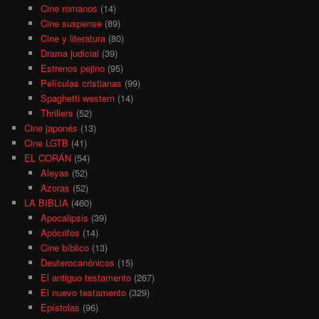
Cine romanos
(14)
Cine suspense
(89)
Cine y literatura
(80)
Drama judicial
(39)
Estrenos pejino
(95)
Películas cristianas
(99)
Spaghetti western
(14)
Thrillers
(52)
Cine japonés
(13)
Cine LGTB
(41)
EL CORÁN
(54)
Aleyas
(52)
Azoras
(52)
LA BIBLIA
(460)
Apocalipsis
(39)
Apócrifos
(14)
Cine bíblico
(13)
Deuterocanónicos
(15)
El antiguo testamento
(267)
El nuevo testamento
(329)
Epístolas
(96)