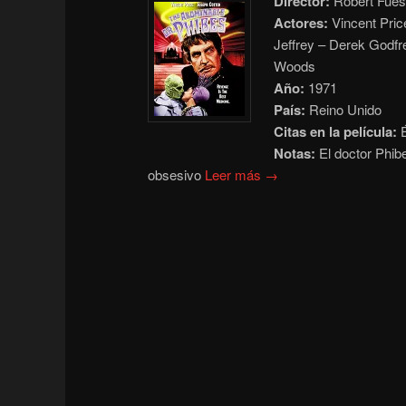
Director:
Robert Fues
Actores:
Vincent Pric
Jeffrey – Derek Godfr
Woods
Año:
1971
País:
Reino Unido
Citas en la película:
É
Notas:
El doctor Phib
obsesivo
Leer más →