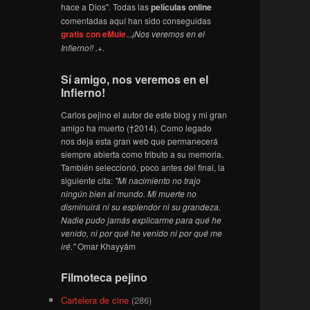
hace a Dios". Todas las
películas online
comentadas aquí han sido conseguidas
gratis con eMule
...
¡Nos veremos en el
Infierno!! .+.
Sí amigo, nos veremos en el
Infierno!
Carlos pejino el autor de este blog y mi gran
amigo ha muerto (†2014). Como legado
nos deja esta gran web que permanecerá
siempre abierta como tributo a su memoria.
También seleccionó, poco antes del final, la
siguiente cita:
"Mi nacimiento no trajo
ningún bien al mundo. Mi muerte no
disminuirá ni su esplendor ni su grandeza.
Nadie pudo jamás explicarme para qué he
venido, ni por qué he venido ni por qué me
iré."
Omar Khayyám
Filmoteca pejino
Cartelera de cine
(286)