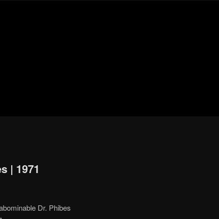
Blog
de
cine
pejino
pejino
s | 1971
abominable Dr. Phibes