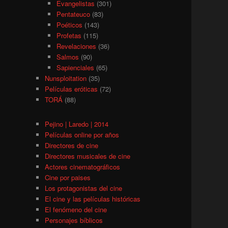
Evangelistas
(301)
Pentateuco
(83)
Poéticos
(143)
Profetas
(115)
Revelaciones
(36)
Salmos
(90)
Sapienciales
(65)
Nunsploitation
(35)
Películas eróticas
(72)
TORÁ
(88)
Pejino | Laredo | 2014
Películas online por años
Directores de cine
Directores musicales de cine
Actores cinematográficos
Cine por paises
Los protagonistas del cine
El cine y las películas históricas
El fenómeno del cine
Personajes bíblicos