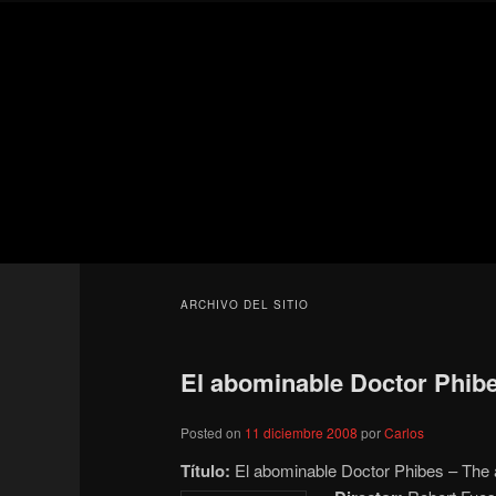
Ir
Ir
Secondary
al
al
menu
contenido
contenido
Para todos los públicos
principal
secundario
Blog de cine 
ARCHIVO DEL SITIO
El abominable Doctor Phibe
Posted on
11 diciembre 2008
por
Carlos
Título:
El abominable Doctor Phibes – The 