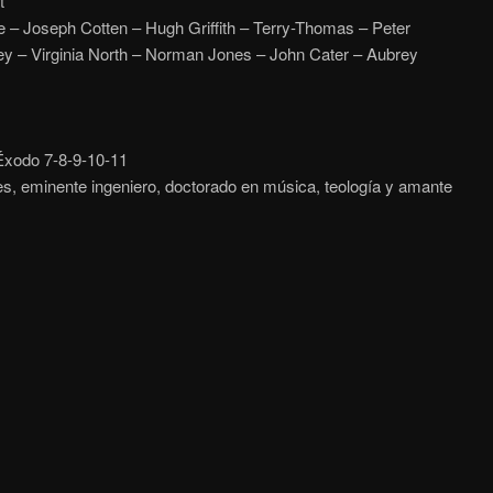
t
e – Joseph Cotten – Hugh Griffith – Terry-Thomas – Peter
ey – Virginia North – Norman Jones – John Cater – Aubrey
xodo 7-8-9-10-11
es, eminente ingeniero, doctorado en música, teología y amante