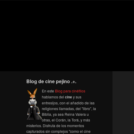
Blog de cine pejino .+.
En este
Blog para cinéfilos
hablamos del
cine
y sus
entresijos, con el añadido de las
religiones llamadas, del "libro", la
Biblia, ya sea Reina Valera u
otras, el Corán, la Torá, y más
misterios. Disfruta de los momentos
capturados sin complejos "como el cine