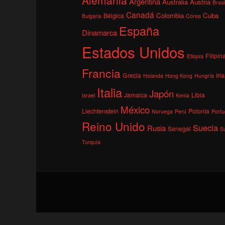
Argentina
Australia
Austria
Brasi
Canadá
Colombia
Cuba
Bélgica
Bulgaria
Corea
España
Dinamarca
Estados Unidos
Filipin
Etiopía
Francia
Grecia
Irl
Holanda
Hong Kong
Hungría
Italia
Japón
Jamaica
Libia
Israel
Kenia
México
Liechtenstein
Polonia
Noruega
Perú
Portu
Reino Unido
Suecia
Rusia
Senegal
S
Turquía