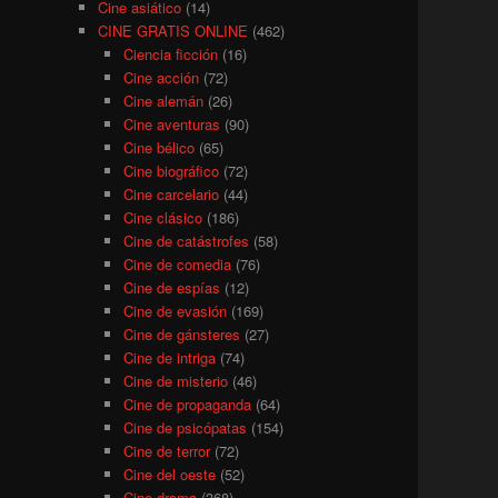
Cine asiático
(14)
CINE GRATIS ONLINE
(462)
Ciencia ficción
(16)
Cine acción
(72)
Cine alemán
(26)
Cine aventuras
(90)
Cine bélico
(65)
Cine biográfico
(72)
Cine carcelario
(44)
Cine clásico
(186)
Cine de catástrofes
(58)
Cine de comedia
(76)
Cine de espías
(12)
Cine de evasión
(169)
Cine de gánsteres
(27)
Cine de intriga
(74)
Cine de misterio
(46)
Cine de propaganda
(64)
Cine de psicópatas
(154)
Cine de terror
(72)
Cine del oeste
(52)
Cine drama
(368)