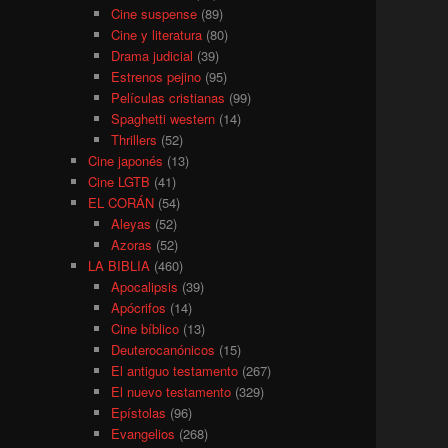
Cine suspense
(89)
Cine y literatura
(80)
Drama judicial
(39)
Estrenos pejino
(95)
Películas cristianas
(99)
Spaghetti western
(14)
Thrillers
(52)
Cine japonés
(13)
Cine LGTB
(41)
EL CORÁN
(54)
Aleyas
(52)
Azoras
(52)
LA BIBLIA
(460)
Apocalipsis
(39)
Apócrifos
(14)
Cine bíblico
(13)
Deuterocanónicos
(15)
El antiguo testamento
(267)
El nuevo testamento
(329)
Epístolas
(96)
Evangelios
(268)