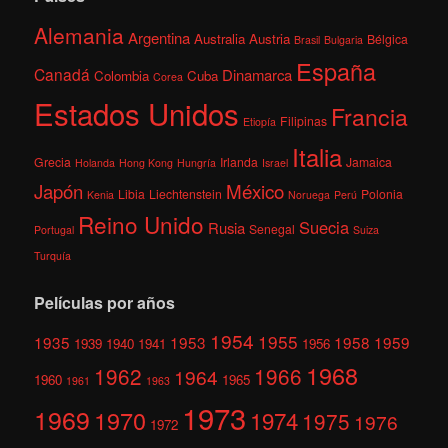
Alemania
Argentina
Australia
Austria
Bélgica
Brasil
Bulgaria
España
Canadá
Dinamarca
Colombia
Cuba
Corea
Estados Unidos
Francia
Filipinas
Etiopía
Italia
Grecia
Irlanda
Jamaica
Holanda
Hong Kong
Hungría
Israel
México
Japón
Libia
Liechtenstein
Polonia
Kenia
Noruega
Perú
Reino Unido
Suecia
Rusia
Senegal
Portugal
Suiza
Turquía
Películas por años
1954
1955
1935
1953
1958
1959
1939
1940
1941
1956
1968
1962
1966
1964
1960
1965
1961
1963
1973
1969
1970
1974
1975
1976
1972