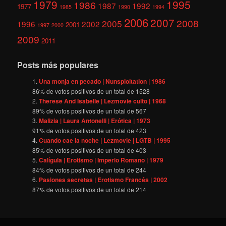
1979
1995
1986
1987
1992
1977
1985
1990
1994
2006
2007
2008
2005
1996
2002
2001
1997
2000
2009
2011
Posts más populares
Una monja en pecado | Nunsploitation | 1986
86
% de votos positivos de un total de
1528
Therese And Isabelle | Lezmovie culto | 1968
89
% de votos positivos de un total de
567
Malizia | Laura Antonelli | Erótica | 1973
91
% de votos positivos de un total de
423
Cuando cae la noche | Lezmovie | LGTB | 1995
85
% de votos positivos de un total de
403
Calígula | Erotismo | Imperio Romano | 1979
84
% de votos positivos de un total de
244
Pasiones secretas | Erotismo Francés | 2002
87
% de votos positivos de un total de
214