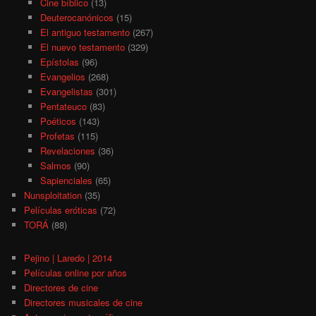
Cine bíblico
(13)
Deuterocanónicos
(15)
El antiguo testamento
(267)
El nuevo testamento
(329)
Epístolas
(96)
Evangelios
(268)
Evangelistas
(301)
Pentateuco
(83)
Poéticos
(143)
Profetas
(115)
Revelaciones
(36)
Salmos
(90)
Sapienciales
(65)
Nunsploitation
(35)
Películas eróticas
(72)
TORÁ
(88)
Pejino | Laredo | 2014
Películas online por años
Directores de cine
Directores musicales de cine