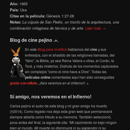
Año:
1965
País:
Usa
Citas en la película:
Génesis 1:27-28
Notas:
La cúpula de San Pedro, un triunfo de la arquitectura, una
combinación milagrosa de técnica y de arte.
Leer más →
Blog de cine pejino .+.
En este
Blog para cinéfilos
hablamos del
cine
y sus
entresijos, con el añadido de las religiones llamadas, del
"libro", la Biblia, ya sea Reina Valera u otras, el Corán, la
Torá, y más misterios. Disfruta de los momentos capturados
sin complejos "como el cine hace a Dios". Todas las
películas online
comentadas aquí han sido conseguidas
gratis con eMule
...
¡Nos veremos en el Infierno!! .+.
Sí amigo, nos veremos en el Infierno!
Carlos pejino el autor de este blog y mi gran amigo ha muerto
(†2014). Como legado nos deja esta gran web que permanecerá
siempre abierta como tributo a su memoria. También seleccionó,
poco antes del final, la siguiente cita:
"Mi nacimiento no trajo ningún
bien al mundo. Mi muerte no disminuirá ni su esplendor ni su