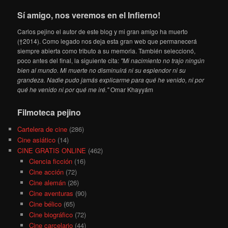
Sí amigo, nos veremos en el Infierno!
Carlos pejino el autor de este blog y mi gran amigo ha muerto
(†2014). Como legado nos deja esta gran web que permanecerá
siempre abierta como tributo a su memoria. También seleccionó,
poco antes del final, la siguiente cita:
"Mi nacimiento no trajo ningún
bien al mundo. Mi muerte no disminuirá ni su esplendor ni su
grandeza. Nadie pudo jamás explicarme para qué he venido, ni por
qué he venido ni por qué me iré."
Omar Khayyám
Filmoteca pejino
Cartelera de cine
(286)
Cine asiático
(14)
CINE GRATIS ONLINE
(462)
Ciencia ficción
(16)
Cine acción
(72)
Cine alemán
(26)
Cine aventuras
(90)
Cine bélico
(65)
Cine biográfico
(72)
Cine carcelario
(44)