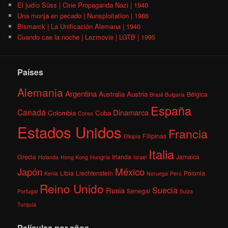
El judío Süss | Cine Propaganda Nazi | 1940
Una monja en pecado | Nunsploitation | 1986
Bismarck | La Unificación Alemana | 1940
Cuando cae la noche | Lezmovie | LGTB | 1995
Países
Alemania
Argentina
Australia
Austria
Bélgica
Brasil
Bulgaria
España
Canadá
Dinamarca
Colombia
Cuba
Corea
Estados Unidos
Francia
Filipinas
Etiopía
Italia
Grecia
Irlanda
Jamaica
Holanda
Hong Kong
Hungría
Israel
México
Japón
Libia
Liechtenstein
Polonia
Kenia
Noruega
Perú
Reino Unido
Suecia
Rusia
Senegal
Portugal
Suiza
Turquía
Películas por años