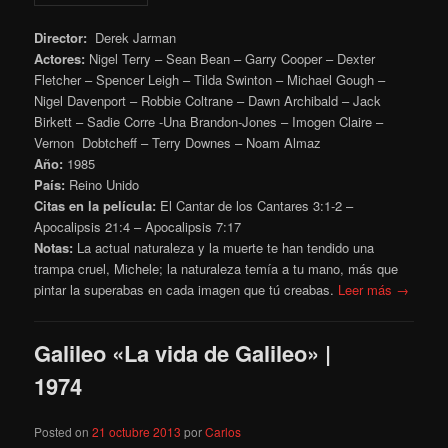
Director:
Derek Jarman
Actores:
Nigel Terry – Sean Bean – Garry Cooper – Dexter
Fletcher – Spencer Leigh – Tilda Swinton – Michael Gough –
Nigel Davenport – Robbie Coltrane – Dawn Archibald – Jack
Birkett – Sadie Corre -Una Brandon-Jones – Imogen Claire –
Vernon Dobtcheff – Terry Downes – Noam Almaz
Año:
1985
País:
Reino Unido
Citas en la película:
El Cantar de los Cantares 3:1-2 –
Apocalipsis 21:4 – Apocalipsis 7:17
Notas:
La actual naturaleza y la muerte te han tendido una
trampa cruel, Michele; la naturaleza temía a tu mano, más que
pintar la superabas en cada imagen que tú creabas.
Leer más →
Galileo «La vida de Galileo» |
1974
Posted on
21 octubre 2013
por
Carlos