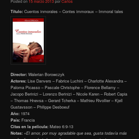
Posted on
15 marzo 2013
por
Carlos
Título:
Cuentos inmorales – Contes immoraux – Immoral tales
Director:
Walerian Borowczyk
Actores:
Lise Danvers – Fabrice Luchini – Charlotte Alexandra –
Paloma Picasso – Pascale Christophe – Florence Bellamy –
Jacopo Berinizi – Lorenzo Berinizi – Nicole Karen – Robert Capia
– Thomas Hnevsa – Gerard Tcherka – Mathieu Rivollier – Kjell
Gustavsson – Philippe Desboeuf
Año:
1974
País:
Francia
Citas en la película:
Mateo 6:9-13
Notas:
«El amor, por muy agradable que sea, gusta todavía más