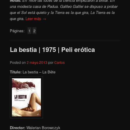
Notas:
En 1609 las luces de la ciencia empezaron a brillar. En
una modesta casa de Padua. Galileo Galilei se dispuso a probar
que el Sol está quieto y la Tierra es la que gira, La Tierra es la
que gira.
Leer más →
Páginas:
1
2
La bestia | 1975 | Peli erótica
Posted on
2 mayo 2013
por
Carlos
Título:
La bestia – La Bête
Director:
Walerian Borowczyk