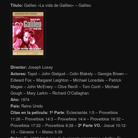
Título:
Galileo «La vida de Galileo» – Galileo
Director:
Joseph Losey
Actores:
Topol – John Gielgud – Colin Blakely – Georgia Brown –
Edward Fox – Margaret Leighton – Michael Lonsdale – Patrick
Magee – John McEnery – Clive Revill – Tom Conti – Michael
Gough – Mary Larkin – Richard O’Callaghan
Año:
1974
País:
Reino Unido
Citas en la película:
1ª Parte
: Eclesiastés 1:5 – Proverbios
11:26 – Proverbios 14:3 – Proverbios 14:4 – Proverbios 16:32 –
Proverbios 17:22 – Proverbios 6:28 –
2ª Parte VO.
: Josué 10:12-
13 – Génesis 1 – Mateo 5:39