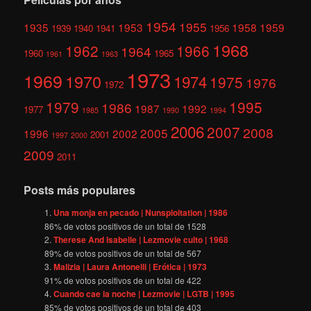
1954
1955
1935
1953
1958
1959
1939
1940
1941
1956
1968
1962
1966
1964
1960
1965
1961
1963
1973
1969
1970
1974
1975
1976
1972
1979
1995
1986
1987
1992
1977
1985
1990
1994
2006
2007
2008
2005
1996
2002
2001
1997
2000
2009
2011
Posts más populares
Una monja en pecado | Nunsploitation | 1986
86
% de votos positivos de un total de
1528
Therese And Isabelle | Lezmovie culto | 1968
89
% de votos positivos de un total de
567
Malizia | Laura Antonelli | Erótica | 1973
91
% de votos positivos de un total de
422
Cuando cae la noche | Lezmovie | LGTB | 1995
85
% de votos positivos de un total de
403