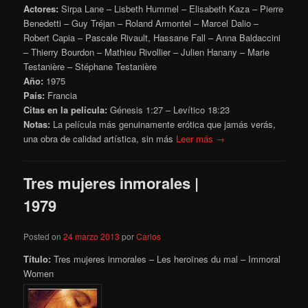
Actores:
Sirpa Lane – Lisbeth Hummel – Elisabeth Kaza – Pierre
Benedetti – Guy Tréjan – Roland Armontel – Marcel Dalio –
Robert Capia – Pascale Rivault, Hassane Fall – Anna Baldaccini
– Thierry Bourdon – Mathieu Rivollier – Julien Hanany – Marie
Testanière – Stéphane Testanière
Año:
1975
País:
Francia
Citas en la película:
Génesis 1:27 – Levítico 18:23
Notas:
La película más genuinamente erótica que jamás verás,
una obra de calidad artística, sin más
Leer más →
Tres mujeres inmorales |
1979
Posted on
24 marzo 2013
por
Carlos
Título:
Tres mujeres inmorales – Les heroïnes du mal – Immoral
Women