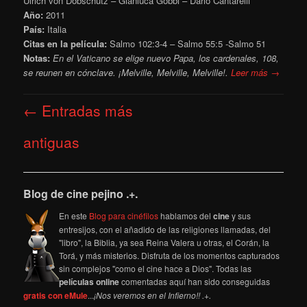
Ulrich von Dobschütz – Gianluca Gobbi – Dario Cantarelli
Año:
2011
País:
Italia
Citas en la película:
Salmo 102:3-4 – Salmo 55:5 -Salmo 51
Notas:
En el Vaticano se elige nuevo Papa, los cardenales, 108,
se reunen en cónclave. ¡Melville, Melville, Melville!.
Leer más →
Navegación
←
Entradas más
de
entradas
antiguas
Blog de cine pejino .+.
En este
Blog para cinéfilos
hablamos del
cine
y sus
entresijos, con el añadido de las religiones llamadas, del
"libro", la Biblia, ya sea Reina Valera u otras, el Corán, la
Torá, y más misterios. Disfruta de los momentos capturados
sin complejos "como el cine hace a Dios". Todas las
películas online
comentadas aquí han sido conseguidas
gratis con eMule
...
¡Nos veremos en el Infierno!! .+.