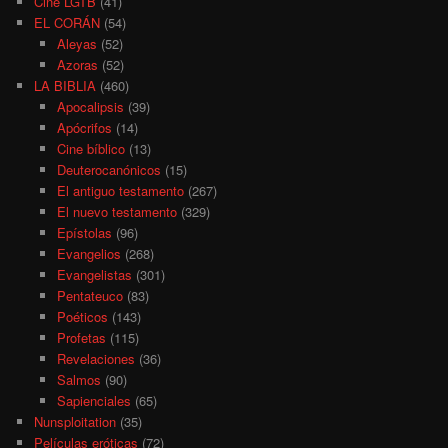
Cine LGTB
(41)
EL CORÁN
(54)
Aleyas
(52)
Azoras
(52)
LA BIBLIA
(460)
Apocalipsis
(39)
Apócrifos
(14)
Cine bíblico
(13)
Deuterocanónicos
(15)
El antiguo testamento
(267)
El nuevo testamento
(329)
Epístolas
(96)
Evangelios
(268)
Evangelistas
(301)
Pentateuco
(83)
Poéticos
(143)
Profetas
(115)
Revelaciones
(36)
Salmos
(90)
Sapienciales
(65)
Nunsploitation
(35)
Películas eróticas
(72)