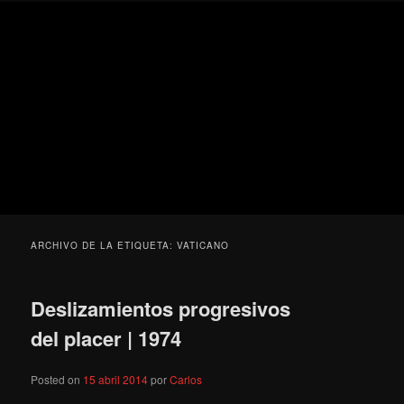
Ir
Ir
Secondary
Blog
al
al
menu
de
contenido
contenido
cine
Para todos los públicos
principal
secundario
pejino
Blog de cine pejino
ARCHIVO DE LA ETIQUETA:
VATICANO
Deslizamientos progresivos
del placer | 1974
Posted on
15 abril 2014
por
Carlos