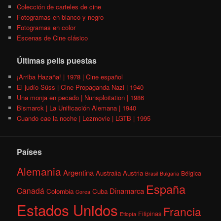
Colección de carteles de cine
Fotogramas en blanco y negro
Fotogramas en color
Escenas de Cine clásico
Últimas pelis puestas
¡Arriba Hazaña! | 1978 | Cine español
El judío Süss | Cine Propaganda Nazi | 1940
Una monja en pecado | Nunsploitation | 1986
Bismarck | La Unificación Alemana | 1940
Cuando cae la noche | Lezmovie | LGTB | 1995
Países
Alemania
Argentina
Australia
Austria
Bélgica
Brasil
Bulgaria
España
Canadá
Dinamarca
Colombia
Cuba
Corea
Estados Unidos
Francia
Filipinas
Etiopía