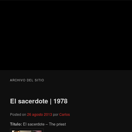
Ir
Ir
Secondary
Blog
al
al
menu
de
contenido
contenido
cine
Para todos los públicos
principal
secundario
pejino
Blog de cine pejino
ARCHIVO DEL SITIO
El sacerdote | 1978
Posted on
26 agosto 2013
por
Carlos
Título:
El sacerdote – The priest