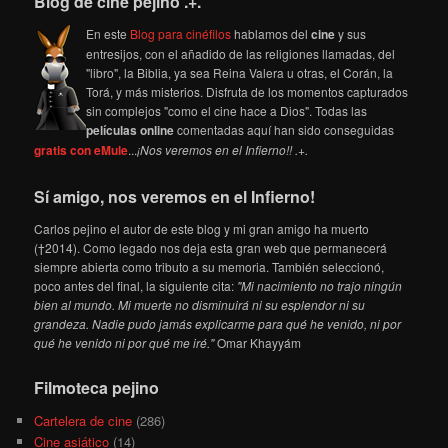
Blog de cine pejino .+.
En este
Blog para cinéfilos
hablamos del
cine
y sus
entresijos, con el añadido de las religiones llamadas, del
"libro", la Biblia, ya sea Reina Valera u otras, el Corán, la
Torá, y más misterios. Disfruta de los momentos capturados
sin complejos "como el cine hace a Dios". Todas las
películas online
comentadas aquí han sido conseguidas
gratis con eMule
...
¡Nos veremos en el Infierno!! .+.
Sí amigo, nos veremos en el Infierno!
Carlos pejino el autor de este blog y mi gran amigo ha muerto
(†2014). Como legado nos deja esta gran web que permanecerá
siempre abierta como tributo a su memoria. También seleccionó,
poco antes del final, la siguiente cita:
"Mi nacimiento no trajo ningún
bien al mundo. Mi muerte no disminuirá ni su esplendor ni su
grandeza. Nadie pudo jamás explicarme para qué he venido, ni por
qué he venido ni por qué me iré."
Omar Khayyám
Filmoteca pejino
Cartelera de cine
(286)
Cine asiático
(14)