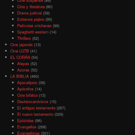
Cine suspense
(89)
Cine y literatura
(80)
Drama judicial
(39)
Estrenos pejino
(95)
Películas cristianas
(99)
Spaghetti western
(14)
Thrillers
(52)
Cine japonés
(13)
Cine LGTB
(41)
EL CORÁN
(54)
Aleyas
(52)
Azoras
(52)
LA BIBLIA
(460)
Apocalipsis
(39)
Apócrifos
(14)
Cine bíblico
(13)
Deuterocanónicos
(15)
El antiguo testamento
(267)
El nuevo testamento
(329)
Epístolas
(96)
Evangelios
(268)
Evangelistas
(301)