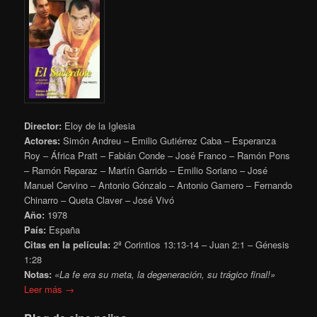
Director:
Eloy de la Iglesia
Actores:
Simón Andreu – Emilio Gutiérrez Caba – Esperanza
Roy – África Pratt – Fabián Conde – José Franco – Ramón Pons
– Ramón Reparaz – Martín Garrido – Emilio Soriano – José
Manuel Cervino – Antonio Gónzalo – Antonio Gamero – Fernando
Chinarro – Queta Claver – José Vivó
Año:
1978
País:
España
Citas en la película:
2ª Corintios 13:13-14 – Juan 2:1 – Génesis
1:28
Notas:
«La fe era su meta, la degeneración, su trágico final!»
Leer más →