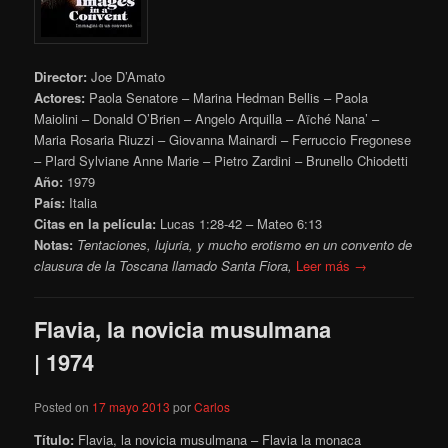
Director:
Joe D’Amato
Actores:
Paola Senatore – Marina Hedman Bellis – Paola
Maiolini – Donald O’Brien – Angelo Arquilla – Aïché Nana’ –
Maria Rosaria Riuzzi – Giovanna Mainardi – Ferruccio Fregonese
– Plard Sylviane Anne Marie – Pietro Zardini – Brunello Chiodetti
Año:
1979
País:
Italia
Citas en la película:
Lucas 1:28-42 – Mateo 6:13
Notas:
Tentaciones, lujuria, y mucho erotismo en un convento de
clausura de la Toscana llamado Santa Fiora,
Leer más →
Flavia, la novicia musulmana
| 1974
Posted on
17 mayo 2013
por
Carlos
Título:
Flavia, la novicia musulmana – Flavia la monaca