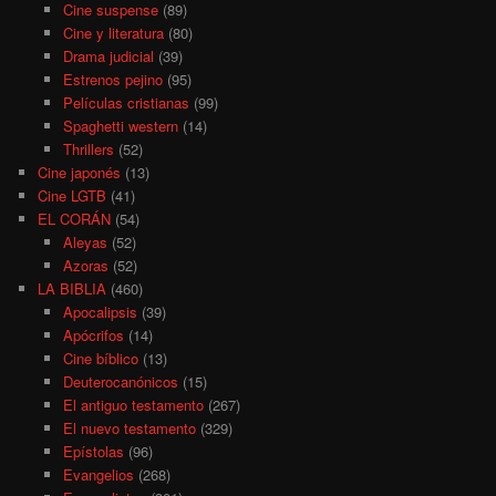
Cine suspense
(89)
Cine y literatura
(80)
Drama judicial
(39)
Estrenos pejino
(95)
Películas cristianas
(99)
Spaghetti western
(14)
Thrillers
(52)
Cine japonés
(13)
Cine LGTB
(41)
EL CORÁN
(54)
Aleyas
(52)
Azoras
(52)
LA BIBLIA
(460)
Apocalipsis
(39)
Apócrifos
(14)
Cine bíblico
(13)
Deuterocanónicos
(15)
El antiguo testamento
(267)
El nuevo testamento
(329)
Epístolas
(96)
Evangelios
(268)