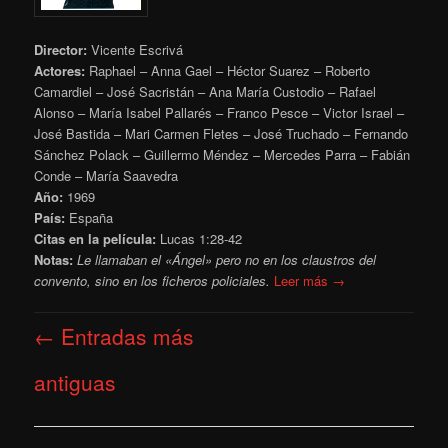
Director:
Vicente Escrivá
Actores:
Raphael – Anna Gael – Héctor Suarez – Roberto
Camardiel – José Sacristán – Ana María Custodio – Rafael
Alonso – María Isabel Pallarés – Franco Pesce – Victor Israel –
José Bastida – Mari Carmen Fletes – José Truchado – Fernando
Sánchez Polack – Guillermo Méndez – Mercedes Parra – Fabián
Conde – María Saavedra
Año:
1969
País:
España
Citas en la película:
Lucas 1:28-42
Notas:
Le llamaban el «Ángel» pero no en los claustros del
convento, sino en los ficheros policiales.
Leer más →
Navegación
←
Entradas más
de
entradas
antiguas