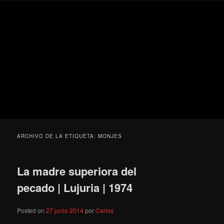
Ir
Ir
Secondary
Blog
al
al
menu
de
contenido
contenido
cine
Para todos los públicos
principal
secundario
pejino
Blog de cine pejino
ARCHIVO DE LA ETIQUETA:
MONJES
La madre superiora del
pecado | Lujuria | 1974
Posted on
27 junio 2014
por
Carlos