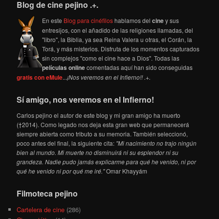
Blog de cine pejino .+.
En este
Blog para cinéfilos
hablamos del
cine
y sus
entresijos, con el añadido de las religiones llamadas, del
"libro", la Biblia, ya sea Reina Valera u otras, el Corán, la
Torá, y más misterios. Disfruta de los momentos capturados
sin complejos "como el cine hace a Dios". Todas las
películas online
comentadas aquí han sido conseguidas
gratis con eMule
...
¡Nos veremos en el Infierno!! .+.
Sí amigo, nos veremos en el Infierno!
Carlos pejino el autor de este blog y mi gran amigo ha muerto
(†2014). Como legado nos deja esta gran web que permanecerá
siempre abierta como tributo a su memoria. También seleccionó,
poco antes del final, la siguiente cita:
"Mi nacimiento no trajo ningún
bien al mundo. Mi muerte no disminuirá ni su esplendor ni su
grandeza. Nadie pudo jamás explicarme para qué he venido, ni por
qué he venido ni por qué me iré."
Omar Khayyám
Filmoteca pejino
Cartelera de cine
(286)