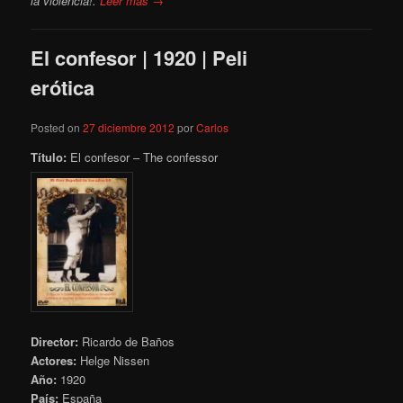
la violencia!.
Leer más →
El confesor | 1920 | Peli
erótica
Posted on
27 diciembre 2012
por
Carlos
Título:
El confesor – The confessor
Director:
Ricardo de Baños
Actores:
Helge Nissen
Año:
1920
País:
España