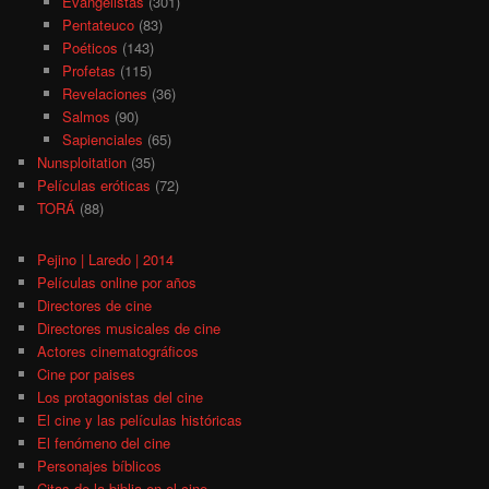
Evangelistas
(301)
Pentateuco
(83)
Poéticos
(143)
Profetas
(115)
Revelaciones
(36)
Salmos
(90)
Sapienciales
(65)
Nunsploitation
(35)
Películas eróticas
(72)
TORÁ
(88)
Pejino | Laredo | 2014
Películas online por años
Directores de cine
Directores musicales de cine
Actores cinematográficos
Cine por paises
Los protagonistas del cine
El cine y las películas históricas
El fenómeno del cine
Personajes bíblicos
Citas de la biblia en el cine