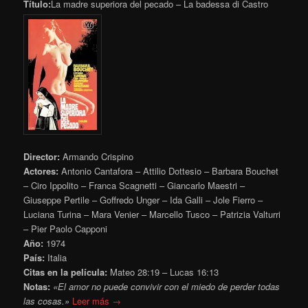
Título:
La madre superiora del pecado – La badessa di Castro
Director:
Armando Crispino
Actores:
Antonio Cantafora – Attilio Dottesio – Barbara Bouchet
– Ciro Ippolito – Franca Scagnetti – Giancarlo Maestri –
Giuseppe Pertile – Goffredo Unger – Ida Galli – Jole Fierro –
Luciana Turina – Mara Venier – Marcello Tusco – Patrizia Valturri
– Pier Paolo Capponi
Año:
1974
País:
Italia
Citas en la película:
Mateo 28:19 – Lucas 16:13
Notas:
«El amor no puede convivir con el miedo de perder todas
las cosas.»
Leer más →