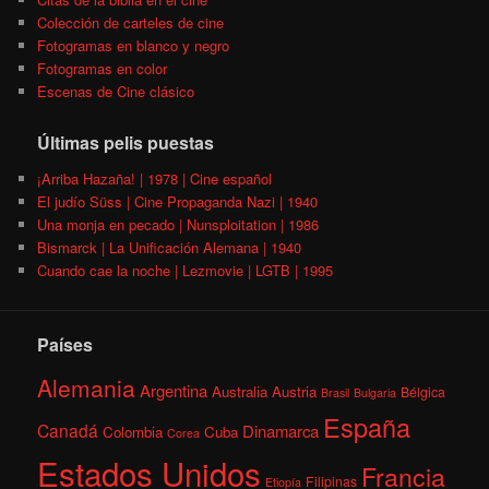
Colección de carteles de cine
Fotogramas en blanco y negro
Fotogramas en color
Escenas de Cine clásico
Últimas pelis puestas
¡Arriba Hazaña! | 1978 | Cine español
El judío Süss | Cine Propaganda Nazi | 1940
Una monja en pecado | Nunsploitation | 1986
Bismarck | La Unificación Alemana | 1940
Cuando cae la noche | Lezmovie | LGTB | 1995
Países
Alemania
Argentina
Australia
Austria
Bélgica
Brasil
Bulgaria
España
Canadá
Dinamarca
Colombia
Cuba
Corea
Estados Unidos
Francia
Filipinas
Etiopía