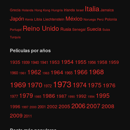
Italia
Grecia
Irlanda
Jamaica
Holanda
Hong Kong
Hungría
Israel
México
Japón
Libia
Liechtenstein
Polonia
Kenia
Noruega
Perú
Reino Unido
Suecia
Rusia
Senegal
Portugal
Suiza
Turquía
Películas por años
1954
1955
1935
1953
1958
1959
1939
1940
1941
1956
1968
1962
1966
1964
1960
1965
1961
1963
1973
1969
1970
1974
1975
1976
1972
1979
1995
1986
1987
1992
1977
1985
1990
1994
2006
2007
2008
2005
1996
2002
2001
1997
2000
2009
2011