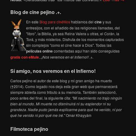
Blog de cine pejino .+.
En este
Blog para cinéfilos
hablamos del
cine
y sus
entresijos, con el añadido de las religiones llamadas, del
"libro", la Biblia, ya sea Reina Valera u otras, el Corán, la
Torá, y más misterios. Disfruta de los momentos capturados
sin complejos "como el cine hace a Dios". Todas las
películas online
comentadas aquí han sido conseguidas
gratis con eMule
...
¡Nos veremos en el Infierno!! .+.
Sí amigo, nos veremos en el Infierno!
Carlos pejino el autor de este blog y mi gran amigo ha muerto
(†2014). Como legado nos deja esta gran web que permanecerá
siempre abierta como tributo a su memoria. También seleccionó,
poco antes del final, la siguiente cita:
"Mi nacimiento no trajo ningún
bien al mundo. Mi muerte no disminuirá ni su esplendor ni su
grandeza. Nadie pudo jamás explicarme para qué he venido, ni por
qué he venido ni por qué me iré."
Omar Khayyám
Filmoteca pejino