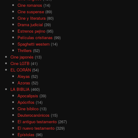
Cine romanos
(14)
Cine suspense
(89)
Cine y literatura
(80)
Drama judicial
(39)
Estrenos pejino
(95)
Películas cristianas
(99)
Spaghetti western
(14)
Thrillers
(52)
Cine japonés
(13)
Cine LGTB
(41)
EL CORÁN
(54)
Aleyas
(52)
Azoras
(52)
LA BIBLIA
(460)
Apocalipsis
(39)
Apócrifos
(14)
Cine bíblico
(13)
Deuterocanónicos
(15)
El antiguo testamento
(267)
El nuevo testamento
(329)
Epístolas
(96)