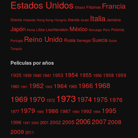
Estados Unidos
Francia
Filipinas
Etiopía
Italia
Grecia
Irlanda
Jamaica
Holanda
Hong Kong
Hungría
Israel
México
Japón
Libia
Liechtenstein
Polonia
Kenia
Noruega
Perú
Reino Unido
Suecia
Rusia
Senegal
Portugal
Suiza
Turquía
Películas por años
1954
1955
1935
1953
1958
1959
1939
1940
1941
1956
1968
1962
1966
1964
1960
1965
1961
1963
1973
1969
1970
1974
1975
1976
1972
1979
1995
1986
1987
1992
1977
1985
1990
1994
2006
2007
2008
2005
1996
2002
2001
1997
2000
2009
2011