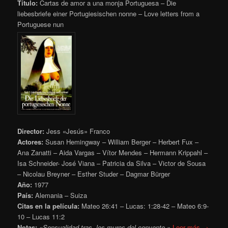
Título:
Cartas de amor a una monja Portuguesa – Die
liebesbriefe einer Portugiesischen nonne – Love letters from a
Portuguese nun
Director:
Jess «Jesús» Franco
Actores:
Susan Hemingway – William Berger – Herbert Fux –
Ana Zanatti – Aida Vargas – Vítor Mendes – Hermann Krippahl –
Isa Schneider- José Viana – Patricia da Silva – Victor de Sousa
– Nicolau Breyner – Esther Studer – Dagmar Bürger
Año:
1977
País:
Alemania – Suiza
Citas en la película:
Mateo 26:41 – Lucas: 1:28-42 – Mateo 6:9-
10 – Lucas 11:2
Notas:
«Sensualidad tras los muros del convento.»
Leer más →