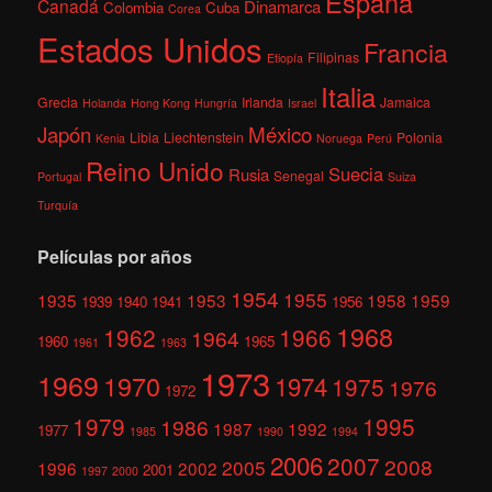
España
Canadá
Dinamarca
Colombia
Cuba
Corea
Estados Unidos
Francia
Filipinas
Etiopía
Italia
Grecia
Irlanda
Jamaica
Holanda
Hong Kong
Hungría
Israel
México
Japón
Libia
Liechtenstein
Polonia
Kenia
Noruega
Perú
Reino Unido
Suecia
Rusia
Senegal
Portugal
Suiza
Turquía
Películas por años
1954
1955
1935
1953
1958
1959
1939
1940
1941
1956
1968
1962
1966
1964
1960
1965
1961
1963
1973
1969
1970
1974
1975
1976
1972
1979
1995
1986
1987
1992
1977
1985
1990
1994
2006
2007
2008
2005
1996
2002
2001
1997
2000