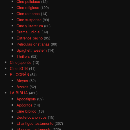
Cine policiaco
(12)
Cine religioso
(120)
Cine romanos
(14)
Cine suspense
(89)
Cine y literatura
(80)
Drama judicial
(39)
Estrenos pejino
(95)
Películas cristianas
(99)
Spaghetti western
(14)
Thrillers
(52)
Cine japonés
(13)
Cine LGTB
(41)
EL CORÁN
(54)
Aleyas
(52)
Azoras
(52)
LA BIBLIA
(460)
Apocalipsis
(39)
Apócrifos
(14)
Cine bíblico
(13)
Deuterocanónicos
(15)
El antiguo testamento
(267)
El nuevo testamento
(329)