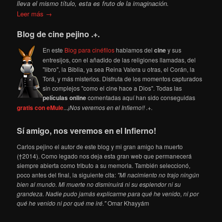
lleva el mismo título, esta es fruto de la imaginación.
Leer más →
Blog de cine pejino .+.
En este
Blog para cinéfilos
hablamos del
cine
y sus
entresijos, con el añadido de las religiones llamadas, del
"libro", la Biblia, ya sea Reina Valera u otras, el Corán, la
Torá, y más misterios. Disfruta de los momentos capturados
sin complejos "como el cine hace a Dios". Todas las
películas online
comentadas aquí han sido conseguidas
gratis con eMule
...
¡Nos veremos en el Infierno!! .+.
Sí amigo, nos veremos en el Infierno!
Carlos pejino el autor de este blog y mi gran amigo ha muerto
(†2014). Como legado nos deja esta gran web que permanecerá
siempre abierta como tributo a su memoria. También seleccionó,
poco antes del final, la siguiente cita:
"Mi nacimiento no trajo ningún
bien al mundo. Mi muerte no disminuirá ni su esplendor ni su
grandeza. Nadie pudo jamás explicarme para qué he venido, ni por
qué he venido ni por qué me iré."
Omar Khayyám