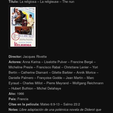
Título:
La religiosa – La religieuse – The nun
Director:
Jacques Rivette
Actores:
Anna Karina – Liselotte Pulver – Francine Bergé –
Micheline Presle – Francisco Rabal – Christiane Lenier – Yori
Bertin – Catherine Diamant – Gilette Barbier – Annik Morice –
Danielle Palmero – Françoise Godde – Jean Martin – Marc
Eyraud – Charles Millot – Pierre Meyrand – Wolfgang Reichmann
– Hubert Buthion – Michel Delahaye
Año:
1966
País:
Francia
Citas en la película:
Mateo 6:9-13 – Salmo 23:2
Notas:
Libre adaptación de una polémica novela de Diderot que