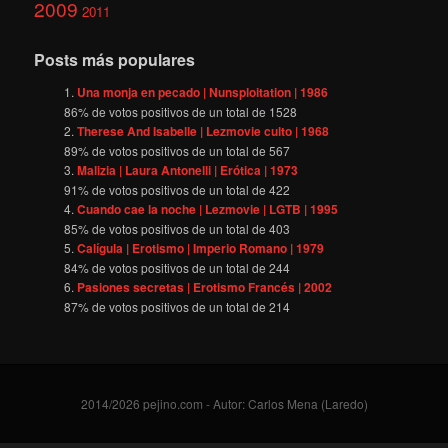
2009
2011
Posts más populares
Una monja en pecado | Nunsploitation | 1986
86
% de votos positivos de un total de
1528
Therese And Isabelle | Lezmovie culto | 1968
89
% de votos positivos de un total de
567
Malizia | Laura Antonelli | Erótica | 1973
91
% de votos positivos de un total de
422
Cuando cae la noche | Lezmovie | LGTB | 1995
85
% de votos positivos de un total de
403
Calígula | Erotismo | Imperio Romano | 1979
84
% de votos positivos de un total de
244
Pasiones secretas | Erotismo Francés | 2002
87
% de votos positivos de un total de
214
2014/2026 pejino.com - Autor: Carlos Mena (Laredo)