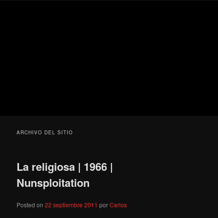
Ir
Ir
Secondary
Blog
al
al
menu
de
contenido
contenido
cine
Para todos los públicos
principal
secundario
pejino
Blog de cine pejino
ARCHIVO DEL SITIO
La religiosa | 1966 |
Nunsploitation
Posted on
22 septiembre 2011
por
Carlos