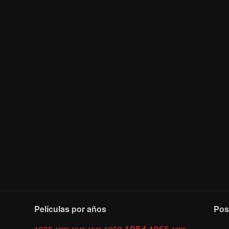
Películas por años
Pos
1954
1955
1935
1953