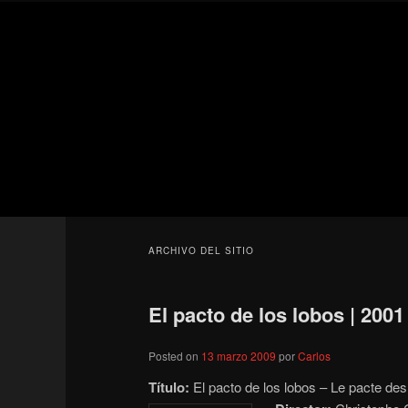
Ir
Ir
Secondary
al
al
menu
contenido
contenido
Para todos los públicos
principal
secundario
Blog de cine 
ARCHIVO DEL SITIO
El pacto de los lobos | 2001
Posted on
13 marzo 2009
por
Carlos
Título:
El pacto de los lobos – Le pacte des