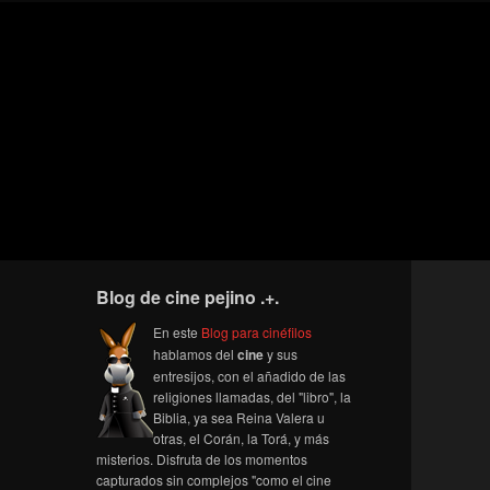
Blog de cine pejino .+.
En este
Blog para cinéfilos
hablamos del
cine
y sus
entresijos, con el añadido de las
religiones llamadas, del "libro", la
Biblia, ya sea Reina Valera u
otras, el Corán, la Torá, y más
misterios. Disfruta de los momentos
capturados sin complejos "como el cine