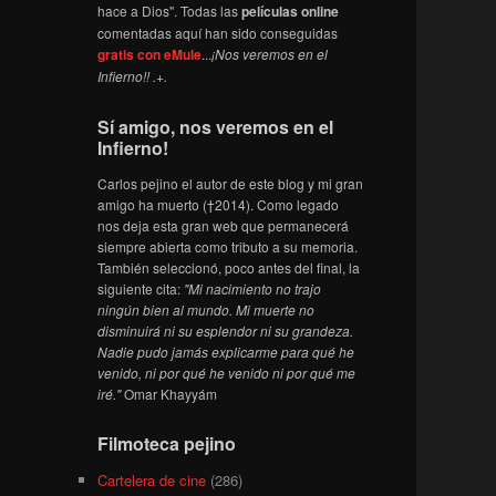
hace a Dios". Todas las
películas online
comentadas aquí han sido conseguidas
gratis con eMule
...
¡Nos veremos en el
Infierno!! .+.
Sí amigo, nos veremos en el
Infierno!
Carlos pejino el autor de este blog y mi gran
amigo ha muerto (†2014). Como legado
nos deja esta gran web que permanecerá
siempre abierta como tributo a su memoria.
También seleccionó, poco antes del final, la
siguiente cita:
"Mi nacimiento no trajo
ningún bien al mundo. Mi muerte no
disminuirá ni su esplendor ni su grandeza.
Nadie pudo jamás explicarme para qué he
venido, ni por qué he venido ni por qué me
iré."
Omar Khayyám
Filmoteca pejino
Cartelera de cine
(286)