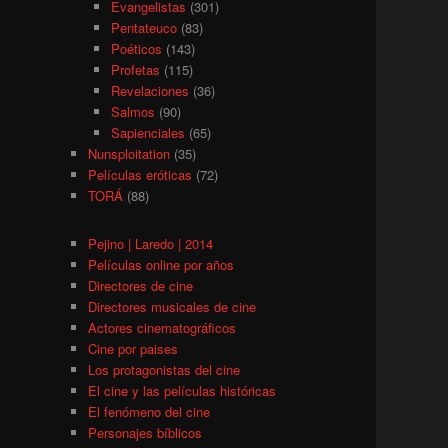
Evangelistas
(301)
Pentateuco
(83)
Poéticos
(143)
Profetas
(115)
Revelaciones
(36)
Salmos
(90)
Sapienciales
(65)
Nunsploitation
(35)
Películas eróticas
(72)
TORÁ
(88)
Pejino | Laredo | 2014
Películas online por años
Directores de cine
Directores musicales de cine
Actores cinematográficos
Cine por paises
Los protagonistas del cine
El cine y las películas históricas
El fenómeno del cine
Personajes bíblicos