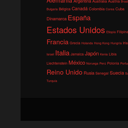
Argentina
Australia
Austria
Brasi
Canadá
Colombia
Cuba
Bélgica
Bulgaria
Corea
España
Dinamarca
Estados Unidos
Filipin
Etiopía
Francia
Grecia
Irl
Holanda
Hong Kong
Hungría
Italia
Japón
Jamaica
Libia
Israel
Kenia
México
Liechtenstein
Polonia
Noruega
Perú
Portu
Reino Unido
Suecia
Rusia
Senegal
S
Turquía