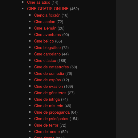
Cine asiático
(14)
CINE GRATIS ONLINE
(462)
Ciencia ficción
(16)
Cine acción
(72)
Cine alemán
(26)
Cine aventuras
(90)
Cine bélico
(65)
Cine biográfico
(72)
Cine carcelario
(44)
Cine clásico
(186)
Cine de catástrofes
(58)
Cine de comedia
(76)
Cine de espías
(12)
Cine de evasión
(169)
Cine de gánsteres
(27)
Cine de intriga
(74)
Cine de misterio
(46)
Cine de propaganda
(64)
Cine de psicópatas
(154)
Cine de terror
(72)
Cine del oeste
(52)
Cine drama
(368)