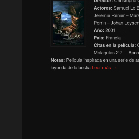
Director:
Christophe 
Actores:
Samuel Le Bi
Jérémie Rénier – Mar
Perrin – Johan Leysen
Año:
2001
País:
Francia
Citas en la película:
O
Malaquías 2:7
– Apoca
Notas:
Película inspirada en una serie de as
leyenda de la bestia
Leer más →