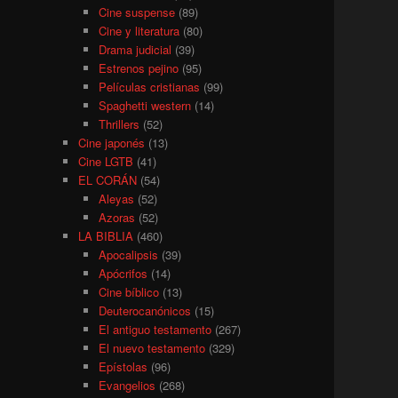
Cine suspense
(89)
Cine y literatura
(80)
Drama judicial
(39)
Estrenos pejino
(95)
Películas cristianas
(99)
Spaghetti western
(14)
Thrillers
(52)
Cine japonés
(13)
Cine LGTB
(41)
EL CORÁN
(54)
Aleyas
(52)
Azoras
(52)
LA BIBLIA
(460)
Apocalipsis
(39)
Apócrifos
(14)
Cine bíblico
(13)
Deuterocanónicos
(15)
El antiguo testamento
(267)
El nuevo testamento
(329)
Epístolas
(96)
Evangelios
(268)