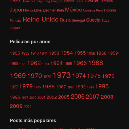
Grecia
Irlanda
Jamaica
Holanda
Hong Kong
Hungría
Israel
México
Japón
Libia
Liechtenstein
Polonia
Kenia
Noruega
Perú
Reino Unido
Suecia
Rusia
Senegal
Portugal
Suiza
Turquía
Películas por años
1954
1955
1935
1953
1958
1959
1939
1940
1941
1956
1968
1962
1966
1964
1960
1965
1961
1963
1973
1969
1970
1974
1975
1976
1972
1979
1995
1986
1987
1992
1977
1985
1990
1994
2006
2007
2008
2005
1996
2002
2001
1997
2000
2009
2011
Posts más populares