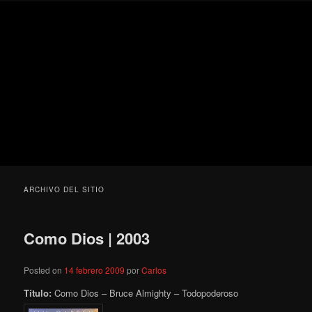
Ir
Ir
Secondary
Blog
al
al
menu
de
contenido
contenido
cine
Para todos los públicos
principal
secundario
pejino
Blog de cine pejino
ARCHIVO DEL SITIO
Como Dios | 2003
Posted on
14 febrero 2009
por
Carlos
Título:
Como Dios – Bruce Almighty – Todopoderoso