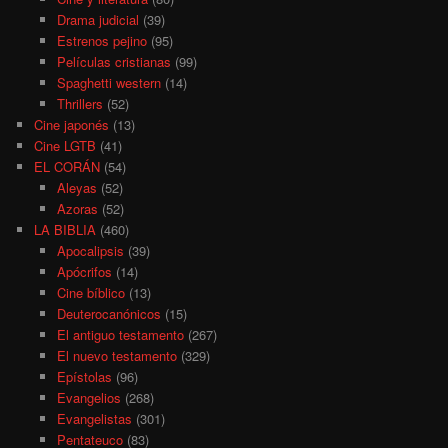
Drama judicial
(39)
Estrenos pejino
(95)
Películas cristianas
(99)
Spaghetti western
(14)
Thrillers
(52)
Cine japonés
(13)
Cine LGTB
(41)
EL CORÁN
(54)
Aleyas
(52)
Azoras
(52)
LA BIBLIA
(460)
Apocalipsis
(39)
Apócrifos
(14)
Cine bíblico
(13)
Deuterocanónicos
(15)
El antiguo testamento
(267)
El nuevo testamento
(329)
Epístolas
(96)
Evangelios
(268)
Evangelistas
(301)
Pentateuco
(83)