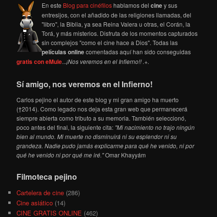
En este
Blog para cinéfilos
hablamos del
cine
y sus
entresijos, con el añadido de las religiones llamadas, del
"libro", la Biblia, ya sea Reina Valera u otras, el Corán, la
Torá, y más misterios. Disfruta de los momentos capturados
sin complejos "como el cine hace a Dios". Todas las
películas online
comentadas aquí han sido conseguidas
gratis con eMule
...
¡Nos veremos en el Infierno!! .+.
Sí amigo, nos veremos en el Infierno!
Carlos pejino el autor de este blog y mi gran amigo ha muerto
(†2014). Como legado nos deja esta gran web que permanecerá
siempre abierta como tributo a su memoria. También seleccionó,
poco antes del final, la siguiente cita:
"Mi nacimiento no trajo ningún
bien al mundo. Mi muerte no disminuirá ni su esplendor ni su
grandeza. Nadie pudo jamás explicarme para qué he venido, ni por
qué he venido ni por qué me iré."
Omar Khayyám
Filmoteca pejino
Cartelera de cine
(286)
Cine asiático
(14)
CINE GRATIS ONLINE
(462)