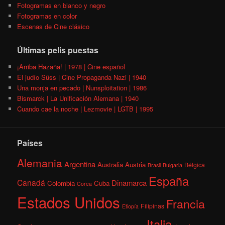
Fotogramas en blanco y negro
Fotogramas en color
Escenas de Cine clásico
Últimas pelis puestas
¡Arriba Hazaña! | 1978 | Cine español
El judío Süss | Cine Propaganda Nazi | 1940
Una monja en pecado | Nunsploitation | 1986
Bismarck | La Unificación Alemana | 1940
Cuando cae la noche | Lezmovie | LGTB | 1995
Países
Alemania
Argentina
Australia
Austria
Bélgica
Brasil
Bulgaria
España
Canadá
Dinamarca
Colombia
Cuba
Corea
Estados Unidos
Francia
Filipinas
Etiopía
Italia