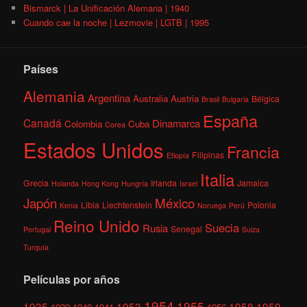
Bismarck | La Unificación Alemana | 1940
Cuando cae la noche | Lezmovie | LGTB | 1995
Países
Alemania
Argentina
Australia
Austria
Bélgica
Brasil
Bulgaria
España
Canadá
Dinamarca
Colombia
Cuba
Corea
Estados Unidos
Francia
Filipinas
Etiopía
Italia
Grecia
Irlanda
Jamaica
Holanda
Hong Kong
Hungría
Israel
México
Japón
Libia
Liechtenstein
Polonia
Kenia
Noruega
Perú
Reino Unido
Suecia
Rusia
Senegal
Portugal
Suiza
Turquía
Películas por años
1954
1955
1935
1953
1958
1959