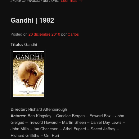
iniciar la invasión del norte.
Leer más →
Gandhi | 1982
Posted on
20 diciembre 2010
por
Carlos
Título:
Gandhi
Director:
Richard Attenborough
Actores:
Ben Kingsley – Candice Bergen – Edward Fox – John
Gielgud – Treword Howard – Martin Sheen – Daniel Day Lewis –
John Mills – Ian Charleson – Athol Fugard – Saeed Jaffrey –
Richard Griffiths – Om Puri