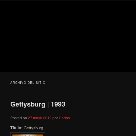
Ir
Ir
Secondary
Blog
al
al
menu
de
contenido
contenido
cine
Para todos los públicos
principal
secundario
pejino
Blog de cine pejino
ARCHIVO DEL SITIO
Gettysburg | 1993
Posted on
27 mayo 2012
por
Carlos
Título:
Gettysburg