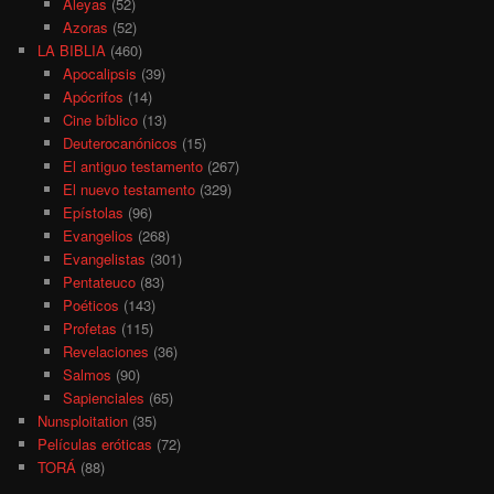
Aleyas
(52)
Azoras
(52)
LA BIBLIA
(460)
Apocalipsis
(39)
Apócrifos
(14)
Cine bíblico
(13)
Deuterocanónicos
(15)
El antiguo testamento
(267)
El nuevo testamento
(329)
Epístolas
(96)
Evangelios
(268)
Evangelistas
(301)
Pentateuco
(83)
Poéticos
(143)
Profetas
(115)
Revelaciones
(36)
Salmos
(90)
Sapienciales
(65)
Nunsploitation
(35)
Películas eróticas
(72)
TORÁ
(88)