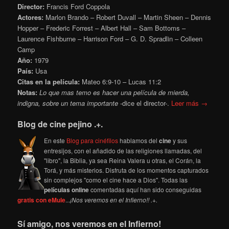
Director:
Francis Ford Coppola
Actores:
Marlon Brando – Robert Duvall – Martin Sheen – Dennis
Hopper – Frederic Forrest – Albert Hall – Sam Bottoms –
Laurence Fishburne – Harrison Ford – G. D. Spradlin – Colleen
Camp
Año:
1979
País:
Usa
Citas en la película:
Mateo 6:9-10 – Lucas 11:2
Notas:
Lo que mas temo es hacer una película de mierda,
indigna, sobre un tema importante
-dice el director-.
Leer más →
Blog de cine pejino .+.
En este
Blog para cinéfilos
hablamos del
cine
y sus
entresijos, con el añadido de las religiones llamadas, del
"libro", la Biblia, ya sea Reina Valera u otras, el Corán, la
Torá, y más misterios. Disfruta de los momentos capturados
sin complejos "como el cine hace a Dios". Todas las
películas online
comentadas aquí han sido conseguidas
gratis con eMule
...
¡Nos veremos en el Infierno!! .+.
Sí amigo, nos veremos en el Infierno!