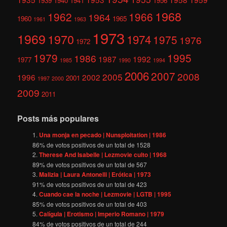
1939
1940
1941
1956
1968
1962
1966
1964
1960
1965
1961
1963
1973
1969
1970
1974
1975
1976
1972
1979
1995
1986
1987
1992
1977
1985
1990
1994
2006
2007
2008
2005
1996
2002
2001
1997
2000
2009
2011
Posts más populares
Una monja en pecado | Nunsploitation | 1986
86
% de votos positivos de un total de
1528
Therese And Isabelle | Lezmovie culto | 1968
89
% de votos positivos de un total de
567
Malizia | Laura Antonelli | Erótica | 1973
91
% de votos positivos de un total de
423
Cuando cae la noche | Lezmovie | LGTB | 1995
85
% de votos positivos de un total de
403
Calígula | Erotismo | Imperio Romano | 1979
84
% de votos positivos de un total de
244