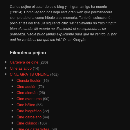
Carlos pejino el autor de este blog y mi gran amigo ha muerto
(†2014). Como legado nos deja esta gran web que permanecerá
siempre abierta como tributo a su memoria. También seleccionó,
poco antes del final, la siguiente cita:
"Mi nacimiento no trajo ningún
bien al mundo. Mi muerte no disminuirá ni su esplendor ni su
grandeza. Nadie pudo jamás explicarme para qué he venido, ni por
qué he venido ni por qué me iré."
Omar Khayyám
Filmoteca pejino
Cartelera de cine
(286)
Cine asiático
(14)
CINE GRATIS ONLINE
(462)
Ciencia ficción
(16)
Cine acción
(72)
Cine alemán
(26)
Cine aventuras
(90)
Cine bélico
(65)
Cine biográfico
(72)
Cine carcelario
(44)
Cine clásico
(186)
Cine de catástrofes
(58)