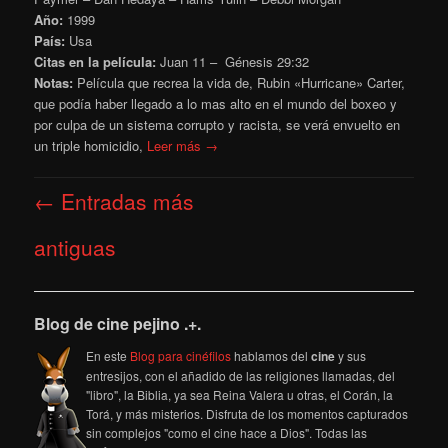
Año:
1999
País:
Usa
Citas en la película:
Juan 11 – Génesis 29:32
Notas:
Película que recrea la vida de, Rubin «Hurricane» Carter,
que podía haber llegado a lo mas alto en el mundo del boxeo y
por culpa de un sistema corrupto y racista, se verá envuelto en
un triple homicidio,
Leer más →
Navegación
←
Entradas más
de
entradas
antiguas
Blog de cine pejino .+.
En este
Blog para cinéfilos
hablamos del
cine
y sus
entresijos, con el añadido de las religiones llamadas, del
"libro", la Biblia, ya sea Reina Valera u otras, el Corán, la
Torá, y más misterios. Disfruta de los momentos capturados
sin complejos "como el cine hace a Dios". Todas las