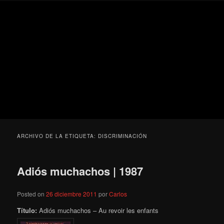
Ir
Ir
Secondary
Blog
al
al
menu
de
contenido
contenido
cine
Para todos los públicos
principal
secundario
pejino
Blog de cine pejino
ARCHIVO DE LA ETIQUETA:
DISCRIMINACIÓN
Adiós muchachos | 1987
Posted on
26 diciembre 2011
por
Carlos
Título:
Adiós muchachos – Au revoir les enfants