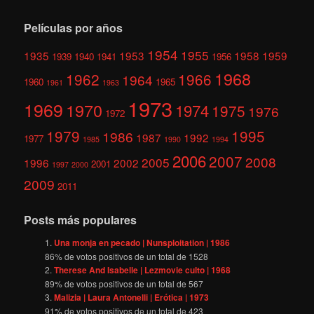
Películas por años
1954
1955
1935
1953
1958
1959
1939
1940
1941
1956
1968
1962
1966
1964
1960
1965
1961
1963
1973
1969
1970
1974
1975
1976
1972
1979
1995
1986
1987
1992
1977
1985
1990
1994
2006
2007
2008
2005
1996
2002
2001
1997
2000
2009
2011
Posts más populares
Una monja en pecado | Nunsploitation | 1986
86
% de votos positivos de un total de
1528
Therese And Isabelle | Lezmovie culto | 1968
89
% de votos positivos de un total de
567
Malizia | Laura Antonelli | Erótica | 1973
91
% de votos positivos de un total de
423