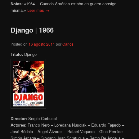
Notas:
«1964… Cuando América estaba en guerra consigo
misma.»
Leer más →
Django | 1966
Posted on
16 agosto 2011
por
Carlos
Título:
Django
Director:
Sergio Corbucci
Actores:
Franco Nero – Loredana Nusciak – Eduardo Fajardo –
José Bódalo – Ángel Álvarez – Rafael Vaquero – Gino Pernice –
Simón Arriaga – Giovanni Ivan Scratuglia – Remo De Angelis –