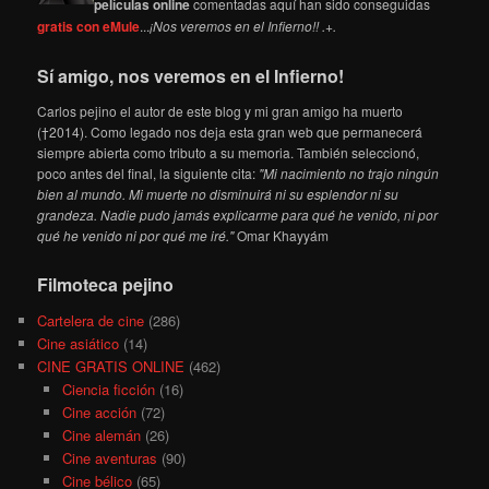
películas online
comentadas aquí han sido conseguidas
gratis con eMule
...
¡Nos veremos en el Infierno!! .+.
Sí amigo, nos veremos en el Infierno!
Carlos pejino el autor de este blog y mi gran amigo ha muerto
(†2014). Como legado nos deja esta gran web que permanecerá
siempre abierta como tributo a su memoria. También seleccionó,
poco antes del final, la siguiente cita:
"Mi nacimiento no trajo ningún
bien al mundo. Mi muerte no disminuirá ni su esplendor ni su
grandeza. Nadie pudo jamás explicarme para qué he venido, ni por
qué he venido ni por qué me iré."
Omar Khayyám
Filmoteca pejino
Cartelera de cine
(286)
Cine asiático
(14)
CINE GRATIS ONLINE
(462)
Ciencia ficción
(16)
Cine acción
(72)
Cine alemán
(26)
Cine aventuras
(90)
Cine bélico
(65)