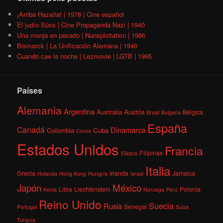
¡Arriba Hazaña! | 1978 | Cine español
El judío Süss | Cine Propaganda Nazi | 1940
Una monja en pecado | Nunsploitation | 1986
Bismarck | La Unificación Alemana | 1940
Cuando cae la noche | Lezmovie | LGTB | 1995
Países
Alemania
Argentina
Australia
Austria
Bélgica
Brasil
Bulgaria
España
Canadá
Dinamarca
Colombia
Cuba
Corea
Estados Unidos
Francia
Filipinas
Etiopía
Italia
Grecia
Irlanda
Jamaica
Holanda
Hong Kong
Hungría
Israel
México
Japón
Libia
Liechtenstein
Polonia
Kenia
Noruega
Perú
Reino Unido
Suecia
Rusia
Senegal
Portugal
Suiza
Turquía