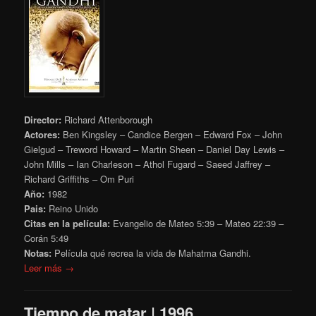
Director:
Richard Attenborough
Actores:
Ben Kingsley – Candice Bergen – Edward Fox – John
Gielgud – Treword Howard – Martin Sheen – Daniel Day Lewis –
John Mills – Ian Charleson – Athol Fugard – Saeed Jaffrey –
Richard Griffiths – Om Puri
Año:
1982
Pais:
Reino Unido
Citas en la película:
Evangelio de Mateo 5:39
– Mateo 22:39 –
Corán
5:49
Notas:
Película qué recrea la vida de Mahatma Gandhi.
Leer más →
Tiempo de matar | 1996