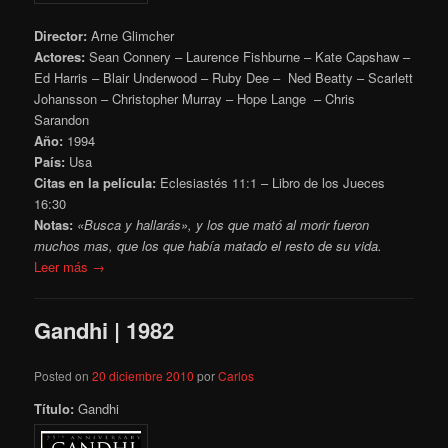
Director:
Arne Glimcher
Actores:
Sean Connery – Laurence Fishburne – Kate Capshaw –
Ed Harris – Blair Underwood – Ruby Dee – Ned Beatty – Scarlett
Johansson – Christopher Murray – Hope Lange – Chris
Sarandon
Año:
1994
País:
Usa
Citas en la película:
Eclesiastés 11:1
– Libro de los Jueces
16:30
Notas:
«Busca y hallarás», y los que mató al morir fueron
muchos mas, que los que había matado el resto de su vida.
Leer más →
Gandhi | 1982
Posted on
20 diciembre 2010
por
Carlos
Título:
Gandhi