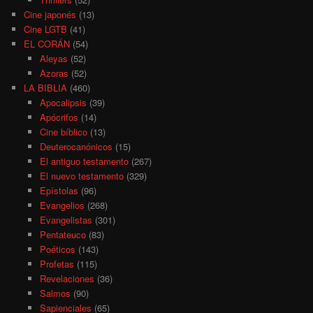
Cine japonés
(13)
Cine LGTB
(41)
EL CORÁN
(54)
Aleyas
(52)
Azoras
(52)
LA BIBLIA
(460)
Apocalipsis
(39)
Apócrifos
(14)
Cine bíblico
(13)
Deuterocanónicos
(15)
El antiguo testamento
(267)
El nuevo testamento
(329)
Epístolas
(96)
Evangelios
(268)
Evangelistas
(301)
Pentateuco
(83)
Poéticos
(143)
Profetas
(115)
Revelaciones
(36)
Salmos
(90)
Sapienciales
(65)