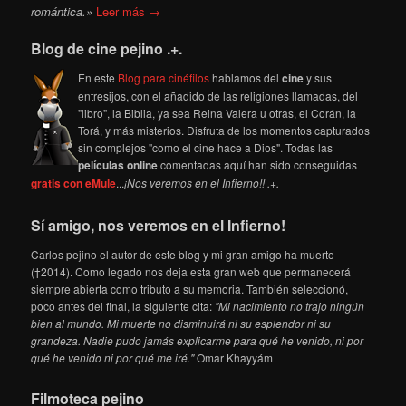
romántica.»
Leer más →
Blog de cine pejino .+.
En este
Blog para cinéfilos
hablamos del
cine
y sus
entresijos, con el añadido de las religiones llamadas, del
"libro", la Biblia, ya sea Reina Valera u otras, el Corán, la
Torá, y más misterios. Disfruta de los momentos capturados
sin complejos "como el cine hace a Dios". Todas las
películas online
comentadas aquí han sido conseguidas
gratis con eMule
...
¡Nos veremos en el Infierno!! .+.
Sí amigo, nos veremos en el Infierno!
Carlos pejino el autor de este blog y mi gran amigo ha muerto
(†2014). Como legado nos deja esta gran web que permanecerá
siempre abierta como tributo a su memoria. También seleccionó,
poco antes del final, la siguiente cita:
"Mi nacimiento no trajo ningún
bien al mundo. Mi muerte no disminuirá ni su esplendor ni su
grandeza. Nadie pudo jamás explicarme para qué he venido, ni por
qué he venido ni por qué me iré."
Omar Khayyám
Filmoteca pejino