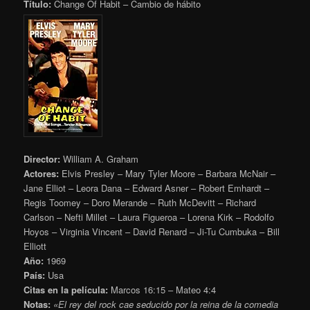
Título:
Change Of Habit – Cambio de hábito
Director:
William A. Graham
Actores:
Elvis Presley – Mary Tyler Moore – Barbara McNair –
Jane Elliot – Leora Dana – Edward Asner – Robert Emhardt –
Regis Toomey – Doro Merande – Ruth McDevitt – Richard
Carlson – Nefti Millet – Laura Figueroa – Lorena Kirk – Rodolfo
Hoyos – Virginia Vincent – David Renard – Ji-Tu Cumbuka – Bill
Elliott
Año:
1969
País:
Usa
Citas en la película:
Marcos 16:15 – Mateo 4:4
Notas:
«El rey del rock cae seducido por la reina de la comedia