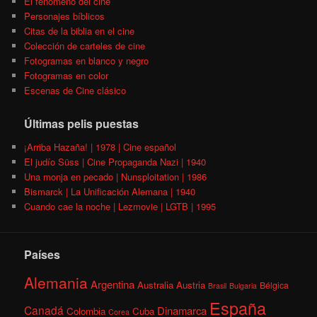
El fenómeno del cine
Personajes bíblicos
Citas de la biblia en el cine
Colección de carteles de cine
Fotogramas en blanco y negro
Fotogramas en color
Escenas de Cine clásico
Últimas pelis puestas
¡Arriba Hazaña! | 1978 | Cine español
El judío Süss | Cine Propaganda Nazi | 1940
Una monja en pecado | Nunsploitation | 1986
Bismarck | La Unificación Alemana | 1940
Cuando cae la noche | Lezmovie | LGTB | 1995
Países
Alemania
Argentina
Australia
Austria
Bélgica
Brasil
Bulgaria
España
Canadá
Dinamarca
Colombia
Cuba
Corea