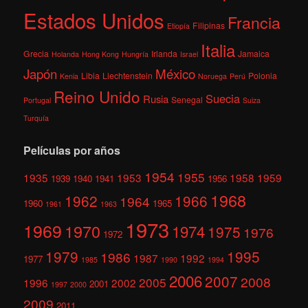
Estados Unidos
Francia
Filipinas
Etiopía
Italia
Grecia
Irlanda
Jamaica
Holanda
Hong Kong
Hungría
Israel
México
Japón
Libia
Liechtenstein
Polonia
Kenia
Noruega
Perú
Reino Unido
Suecia
Rusia
Senegal
Portugal
Suiza
Turquía
Películas por años
1954
1955
1935
1953
1958
1959
1939
1940
1941
1956
1968
1962
1966
1964
1960
1965
1961
1963
1973
1969
1970
1974
1975
1976
1972
1979
1995
1986
1987
1992
1977
1985
1990
1994
2006
2007
2008
2005
1996
2002
2001
1997
2000
2009
2011