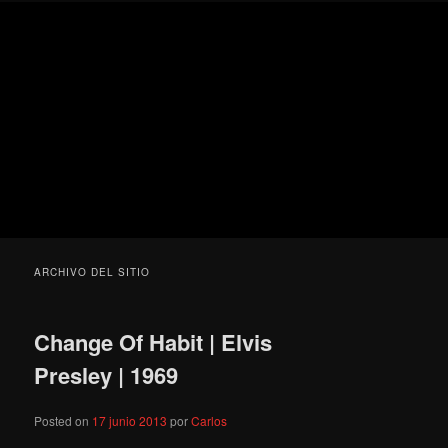
Ir
Ir
Secondary
Blog
al
al
menu
de
contenido
contenido
cine
Para todos los públicos
principal
secundario
pejino
Blog de cine pejino
ARCHIVO DEL SITIO
Change Of Habit | Elvis
Presley | 1969
Posted on
17 junio 2013
por
Carlos