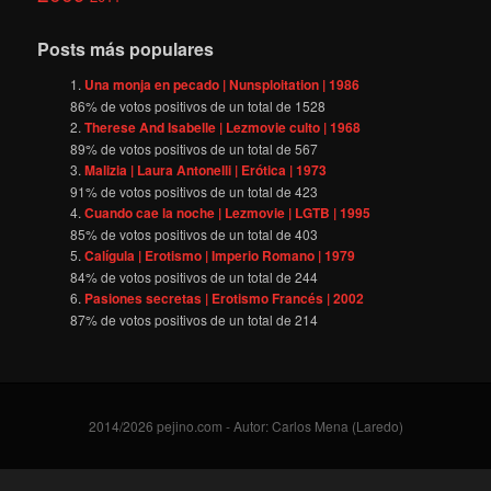
Posts más populares
Una monja en pecado | Nunsploitation | 1986
86
% de votos positivos de un total de
1528
Therese And Isabelle | Lezmovie culto | 1968
89
% de votos positivos de un total de
567
Malizia | Laura Antonelli | Erótica | 1973
91
% de votos positivos de un total de
423
Cuando cae la noche | Lezmovie | LGTB | 1995
85
% de votos positivos de un total de
403
Calígula | Erotismo | Imperio Romano | 1979
84
% de votos positivos de un total de
244
Pasiones secretas | Erotismo Francés | 2002
87
% de votos positivos de un total de
214
2014/2026 pejino.com - Autor: Carlos Mena (Laredo)