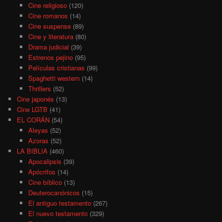
Cine religioso
(120)
Cine romanos
(14)
Cine suspense
(89)
Cine y literatura
(80)
Drama judicial
(39)
Estrenos pejino
(95)
Películas cristianas
(99)
Spaghetti western
(14)
Thrillers
(52)
Cine japonés
(13)
Cine LGTB
(41)
EL CORÁN
(54)
Aleyas
(52)
Azoras
(52)
LA BIBLIA
(460)
Apocalipsis
(39)
Apócrifos
(14)
Cine bíblico
(13)
Deuterocanónicos
(15)
El antiguo testamento
(267)
El nuevo testamento
(329)