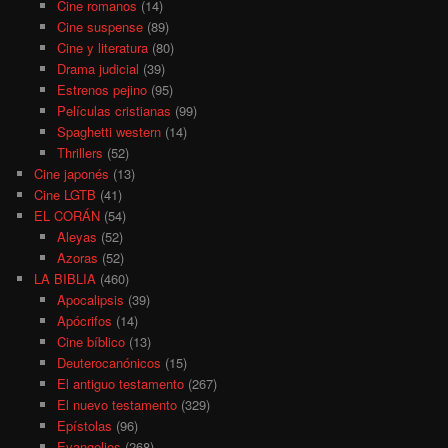
Cine romanos
(14)
Cine suspense
(89)
Cine y literatura
(80)
Drama judicial
(39)
Estrenos pejino
(95)
Películas cristianas
(99)
Spaghetti western
(14)
Thrillers
(52)
Cine japonés
(13)
Cine LGTB
(41)
EL CORÁN
(54)
Aleyas
(52)
Azoras
(52)
LA BIBLIA
(460)
Apocalipsis
(39)
Apócrifos
(14)
Cine bíblico
(13)
Deuterocanónicos
(15)
El antiguo testamento
(267)
El nuevo testamento
(329)
Epístolas
(96)
Evangelios
(268)