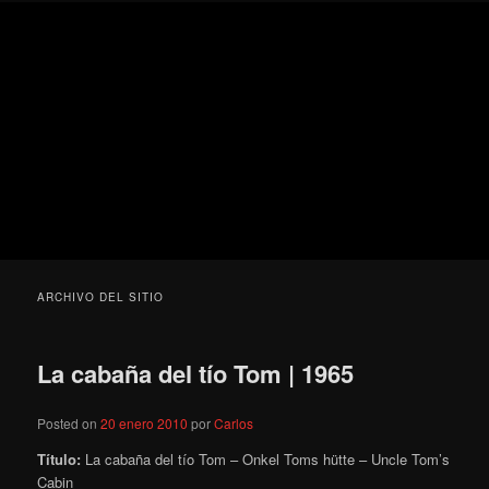
Ir
Ir
Secondary
Blog
al
al
menu
de
contenido
contenido
cine
Para todos los públicos
principal
secundario
pejino
Blog de cine pejino
ARCHIVO DEL SITIO
La cabaña del tío Tom | 1965
Posted on
20 enero 2010
por
Carlos
Título:
La cabaña del tío Tom – Onkel Toms hütte – Uncle Tom’s
Cabin