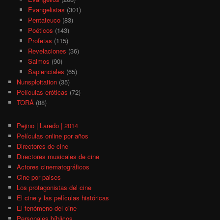
Evangelistas
(301)
Pentateuco
(83)
Poéticos
(143)
Profetas
(115)
Revelaciones
(36)
Salmos
(90)
Sapienciales
(65)
Nunsploitation
(35)
Películas eróticas
(72)
TORÁ
(88)
Pejino | Laredo | 2014
Películas online por años
Directores de cine
Directores musicales de cine
Actores cinematográficos
Cine por paises
Los protagonistas del cine
El cine y las películas históricas
El fenómeno del cine
Personajes bíblicos