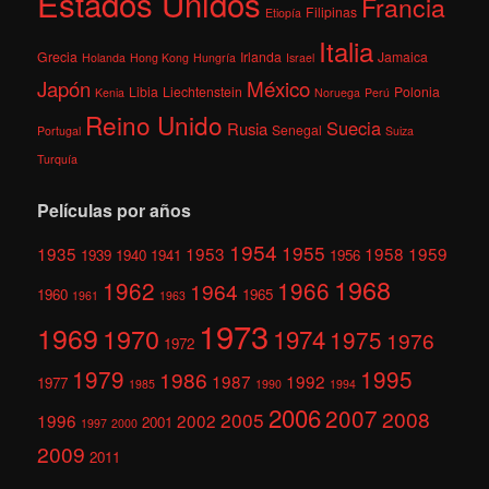
Estados Unidos
Francia
Filipinas
Etiopía
Italia
Grecia
Irlanda
Jamaica
Holanda
Hong Kong
Hungría
Israel
México
Japón
Libia
Liechtenstein
Polonia
Kenia
Noruega
Perú
Reino Unido
Suecia
Rusia
Senegal
Portugal
Suiza
Turquía
Películas por años
1954
1955
1935
1953
1958
1959
1939
1940
1941
1956
1968
1962
1966
1964
1960
1965
1961
1963
1973
1969
1970
1974
1975
1976
1972
1979
1995
1986
1987
1992
1977
1985
1990
1994
2006
2007
2008
2005
1996
2002
2001
1997
2000
2009
2011