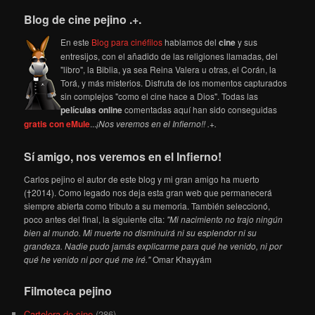
Blog de cine pejino .+.
En este
Blog para cinéfilos
hablamos del
cine
y sus
entresijos, con el añadido de las religiones llamadas, del
"libro", la Biblia, ya sea Reina Valera u otras, el Corán, la
Torá, y más misterios. Disfruta de los momentos capturados
sin complejos "como el cine hace a Dios". Todas las
películas online
comentadas aquí han sido conseguidas
gratis con eMule
...
¡Nos veremos en el Infierno!! .+.
Sí amigo, nos veremos en el Infierno!
Carlos pejino el autor de este blog y mi gran amigo ha muerto
(†2014). Como legado nos deja esta gran web que permanecerá
siempre abierta como tributo a su memoria. También seleccionó,
poco antes del final, la siguiente cita:
"Mi nacimiento no trajo ningún
bien al mundo. Mi muerte no disminuirá ni su esplendor ni su
grandeza. Nadie pudo jamás explicarme para qué he venido, ni por
qué he venido ni por qué me iré."
Omar Khayyám
Filmoteca pejino
Cartelera de cine
(286)