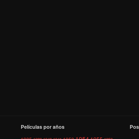
Películas por años
Pos
1954
1955
1935
1953