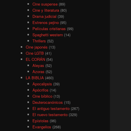
Cine suspense
(89)
Cine y literatura
(80)
Drama judicial
(39)
Estrenos pejino
(95)
Películas cristianas
(99)
Spaghetti western
(14)
Thrillers
(52)
Cine japonés
(13)
Cine LGTB
(41)
EL CORÁN
(54)
Aleyas
(52)
Azoras
(52)
LA BIBLIA
(460)
Apocalipsis
(39)
Apócrifos
(14)
Cine bíblico
(13)
Deuterocanónicos
(15)
El antiguo testamento
(267)
El nuevo testamento
(329)
Epístolas
(96)
Evangelios
(268)