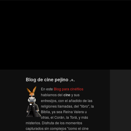
Blog de cine pejino .+.
En este
Blog para cinéfilos
hablamos del
cine
y sus
entresijos, con el añadido de las
religiones llamadas, del "libro", la
Biblia, ya sea Reina Valera u
otras, el Corán, la Torá, y más
misterios. Disfruta de los momentos
capturados sin complejos "como el cine