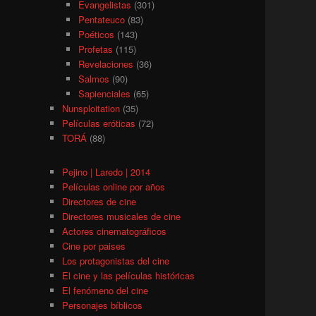
Evangelistas
(301)
Pentateuco
(83)
Poéticos
(143)
Profetas
(115)
Revelaciones
(36)
Salmos
(90)
Sapienciales
(65)
Nunsploitation
(35)
Películas eróticas
(72)
TORÁ
(88)
Pejino | Laredo | 2014
Películas online por años
Directores de cine
Directores musicales de cine
Actores cinematográficos
Cine por paises
Los protagonistas del cine
El cine y las películas históricas
El fenómeno del cine
Personajes bíblicos