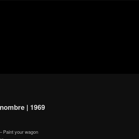
Blog
de
cine
pejino
pejino
 nombre | 1969
– Paint your wagon