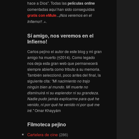
hace a Dios". Todas las
películas online
comentadas aquí han sido conseguidas
gratis con eMule
...
¡Nos veremos en el
Infierno!! .+.
Sí amigo, nos veremos en el
Infierno!
Carlos pejino el autor de este blog y mi gran
amigo ha muerto (†2014). Como legado
nos deja esta gran web que permanecerá
siempre abierta como tributo a su memoria.
También seleccionó, poco antes del final, la
siguiente cita:
"Mi nacimiento no trajo
ningún bien al mundo. Mi muerte no
disminuirá ni su esplendor ni su grandeza.
Nadie pudo jamás explicarme para qué he
venido, ni por qué he venido ni por qué me
iré."
Omar Khayyám
Filmoteca pejino
Cartelera de cine
(286)