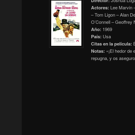
Director:
Joshua Log
Actores:
Lee Marvin –
– Tom Ligon – Alan De
O’Connell – Geoffrey 
Año:
1969
País:
Usa
Citas en la película:
É
Notas:
«¡El hedor de es
repugna, y os aseguro