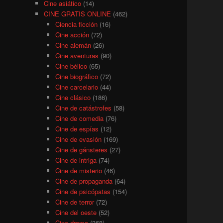
Cine asiático
(14)
CINE GRATIS ONLINE
(462)
Ciencia ficción
(16)
Cine acción
(72)
Cine alemán
(26)
Cine aventuras
(90)
Cine bélico
(65)
Cine biográfico
(72)
Cine carcelario
(44)
Cine clásico
(186)
Cine de catástrofes
(58)
Cine de comedia
(76)
Cine de espías
(12)
Cine de evasión
(169)
Cine de gánsteres
(27)
Cine de intriga
(74)
Cine de misterio
(46)
Cine de propaganda
(64)
Cine de psicópatas
(154)
Cine de terror
(72)
Cine del oeste
(52)
Cine drama
(368)