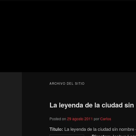
Ir
Ir
Secondary
al
al
menu
contenido
contenido
Para todos los públicos
principal
secundario
Blog de cine 
ARCHIVO DEL SITIO
La leyenda de la ciudad sin
Posted on
29 agosto 2011
por
Carlos
Título:
La leyenda de la ciudad sin nombre 