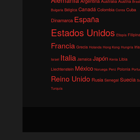
Argentina
Australia
Austria
Brasi
Canadá
Colombia
Cuba
Bélgica
Bulgaria
Corea
España
Dinamarca
Estados Unidos
Filipin
Etiopía
Francia
Grecia
Irl
Holanda
Hong Kong
Hungría
Italia
Japón
Jamaica
Libia
Israel
Kenia
México
Liechtenstein
Polonia
Noruega
Perú
Portu
Reino Unido
Suecia
Rusia
Senegal
S
Turquía