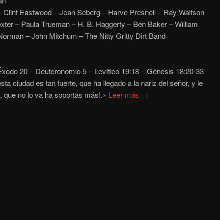
an
 Clint Eastwood – Jean Seberg – Harve Presnell – Ray Waltson
xter – Paula Trueman – H. B. Haggerty – Ben Baker – William
Norman – John Mitchum – The Nitty Gritty Dirt Band
xodo 20 – Deuteronomio 5 – Levítico 19:18 – Génesis 18:20-33
ta ciudad es tan fuerte, que ha llegado a la nariz del señor, y le
, que no lo va ha soportas más!.»
Leer más →