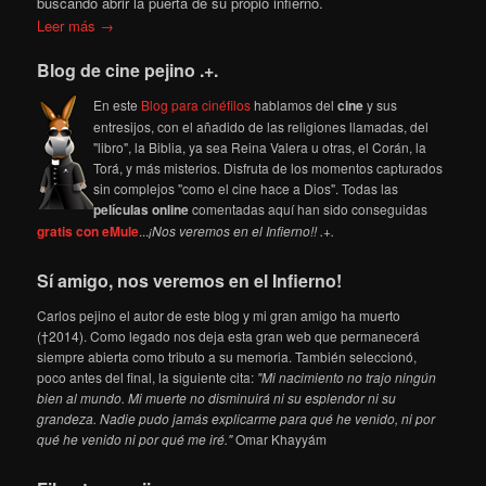
buscando abrir la puerta de su propio infierno.
Leer más →
Blog de cine pejino .+.
En este
Blog para cinéfilos
hablamos del
cine
y sus
entresijos, con el añadido de las religiones llamadas, del
"libro", la Biblia, ya sea Reina Valera u otras, el Corán, la
Torá, y más misterios. Disfruta de los momentos capturados
sin complejos "como el cine hace a Dios". Todas las
películas online
comentadas aquí han sido conseguidas
gratis con eMule
...
¡Nos veremos en el Infierno!! .+.
Sí amigo, nos veremos en el Infierno!
Carlos pejino el autor de este blog y mi gran amigo ha muerto
(†2014). Como legado nos deja esta gran web que permanecerá
siempre abierta como tributo a su memoria. También seleccionó,
poco antes del final, la siguiente cita:
"Mi nacimiento no trajo ningún
bien al mundo. Mi muerte no disminuirá ni su esplendor ni su
grandeza. Nadie pudo jamás explicarme para qué he venido, ni por
qué he venido ni por qué me iré."
Omar Khayyám