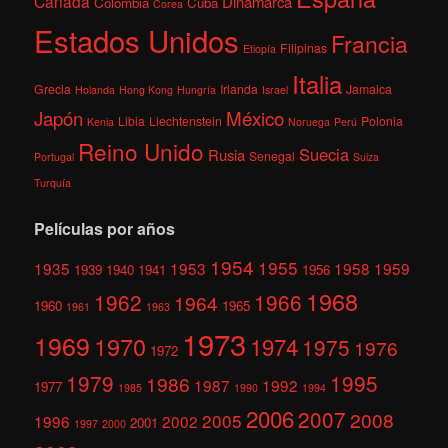
Canadá
Dinamarca
Colombia
Cuba
Corea
Estados Unidos
Francia
Filipinas
Etiopía
Italia
Grecia
Irlanda
Jamaica
Holanda
Hong Kong
Hungría
Israel
México
Japón
Libia
Liechtenstein
Polonia
Kenia
Noruega
Perú
Reino Unido
Suecia
Rusia
Senegal
Portugal
Suiza
Turquía
Películas por años
1954
1955
1935
1953
1958
1959
1939
1940
1941
1956
1968
1962
1966
1964
1960
1965
1961
1963
1973
1969
1970
1974
1975
1976
1972
1979
1995
1986
1987
1992
1977
1985
1990
1994
2006
2007
2008
2005
1996
2002
2001
1997
2000