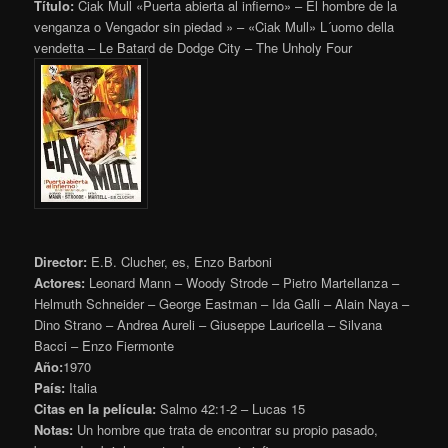
Título:
Ciak Mull «Puerta abierta al infierno» – El hombre de la
venganza o Vengador sin piedad » – «Ciak Mull» L´uomo della
vendetta – Le Batard de Dodge City – The Unholy Four
Director:
E.B. Clucher, es, Enzo Barboni
Actores:
Leonard Mann – Woody Strode – Pietro Martellanza –
Helmuth Schneider – George Eastman – Ida Galli – Alain Naya –
Dino Strano – Andrea Aureli – Giuseppe Lauricella – Silvana
Bacci – Enzo Fiermonte
Año:
1970
País:
Italia
Citas en la película:
Salmo 42:1-2 – Lucas 15
Notas:
Un hombre que trata de encontrar su propio pasado,