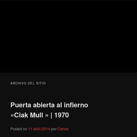
Ir
Ir
Secondary
Blog
al
al
menu
de
contenido
contenido
cine
Para todos los públicos
principal
secundario
pejino
Blog de cine pejino
ARCHIVO DEL SITIO
Puerta abierta al infierno
«Ciak Mull » | 1970
Posted on
11 abril 2014
por
Carlos