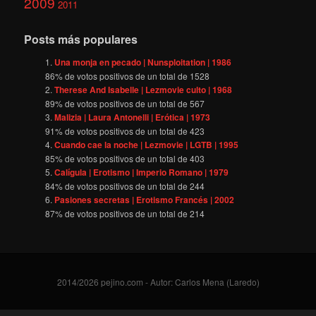
2009
2011
Posts más populares
Una monja en pecado | Nunsploitation | 1986
86
% de votos positivos de un total de
1528
Therese And Isabelle | Lezmovie culto | 1968
89
% de votos positivos de un total de
567
Malizia | Laura Antonelli | Erótica | 1973
91
% de votos positivos de un total de
423
Cuando cae la noche | Lezmovie | LGTB | 1995
85
% de votos positivos de un total de
403
Calígula | Erotismo | Imperio Romano | 1979
84
% de votos positivos de un total de
244
Pasiones secretas | Erotismo Francés | 2002
87
% de votos positivos de un total de
214
2014/2026 pejino.com - Autor: Carlos Mena (Laredo)