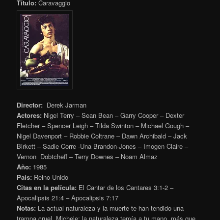
Título:
Caravaggio
Director:
Derek Jarman
Actores:
Nigel Terry – Sean Bean – Garry Cooper – Dexter
Fletcher – Spencer Leigh – Tilda Swinton – Michael Gough –
Nigel Davenport – Robbie Coltrane – Dawn Archibald – Jack
Birkett – Sadie Corre -Una Brandon-Jones – Imogen Claire –
Vernon Dobtcheff – Terry Downes – Noam Almaz
Año:
1985
País:
Reino Unido
Citas en la película:
El Cantar de los Cantares 3:1-2 –
Apocalipsis 21:4 – Apocalipsis 7:17
Notas:
La actual naturaleza y la muerte te han tendido una
trampa cruel, Michele; la naturaleza temía a tu mano, más que