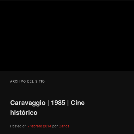
Ir
Ir
Secondary
Blog
al
al
menu
de
contenido
contenido
cine
Para todos los públicos
principal
secundario
pejino
Blog de cine pejino
ARCHIVO DEL SITIO
Caravaggio | 1985 | Cine
histórico
Posted on
7 febrero 2014
por
Carlos