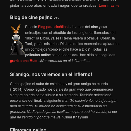
pintar la superabas en cada imagen que tú creabas.
Leer más →
Blog de cine pejino .+.
En este
Blog para cinéfilos
hablamos del
cine
y sus
entresijos, con el añadido de las religiones llamadas, del
"libro", la Biblia, ya sea Reina Valera u otras, el Corán, la
Torá, y más misterios. Disfruta de los momentos capturados
sin complejos "como el cine hace a Dios". Todas las
películas online
comentadas aquí han sido conseguidas
gratis con eMule
...
¡Nos veremos en el Infierno!! .+.
Sí amigo, nos veremos en el Infierno!
Carlos pejino el autor de este blog y mi gran amigo ha muerto
(†2014). Como legado nos deja esta gran web que permanecerá
siempre abierta como tributo a su memoria. También seleccionó,
poco antes del final, la siguiente cita:
"Mi nacimiento no trajo ningún
bien al mundo. Mi muerte no disminuirá ni su esplendor ni su
grandeza. Nadie pudo jamás explicarme para qué he venido, ni por
qué he venido ni por qué me iré."
Omar Khayyám
Filmoteca pejino