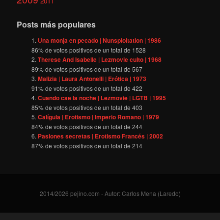
2011
Posts más populares
Una monja en pecado | Nunsploitation | 1986
86
% de votos positivos de un total de
1528
Therese And Isabelle | Lezmovie culto | 1968
89
% de votos positivos de un total de
567
Malizia | Laura Antonelli | Erótica | 1973
91
% de votos positivos de un total de
422
Cuando cae la noche | Lezmovie | LGTB | 1995
85
% de votos positivos de un total de
403
Calígula | Erotismo | Imperio Romano | 1979
84
% de votos positivos de un total de
244
Pasiones secretas | Erotismo Francés | 2002
87
% de votos positivos de un total de
214
2014/2026 pejino.com - Autor: Carlos Mena (Laredo)