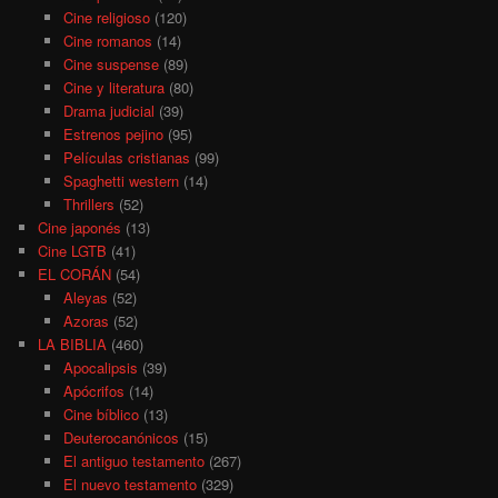
Cine religioso
(120)
Cine romanos
(14)
Cine suspense
(89)
Cine y literatura
(80)
Drama judicial
(39)
Estrenos pejino
(95)
Películas cristianas
(99)
Spaghetti western
(14)
Thrillers
(52)
Cine japonés
(13)
Cine LGTB
(41)
EL CORÁN
(54)
Aleyas
(52)
Azoras
(52)
LA BIBLIA
(460)
Apocalipsis
(39)
Apócrifos
(14)
Cine bíblico
(13)
Deuterocanónicos
(15)
El antiguo testamento
(267)
El nuevo testamento
(329)