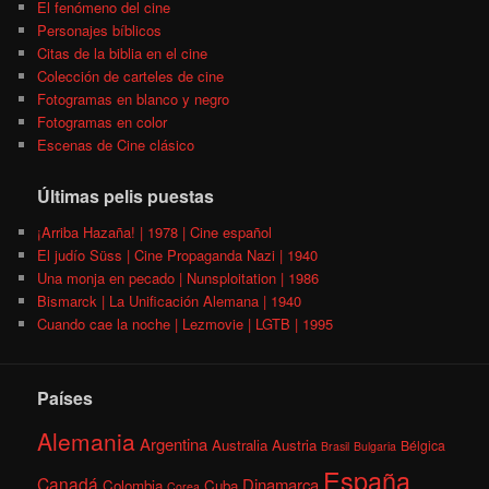
El fenómeno del cine
Personajes bíblicos
Citas de la biblia en el cine
Colección de carteles de cine
Fotogramas en blanco y negro
Fotogramas en color
Escenas de Cine clásico
Últimas pelis puestas
¡Arriba Hazaña! | 1978 | Cine español
El judío Süss | Cine Propaganda Nazi | 1940
Una monja en pecado | Nunsploitation | 1986
Bismarck | La Unificación Alemana | 1940
Cuando cae la noche | Lezmovie | LGTB | 1995
Países
Alemania
Argentina
Australia
Austria
Bélgica
Brasil
Bulgaria
España
Canadá
Dinamarca
Colombia
Cuba
Corea