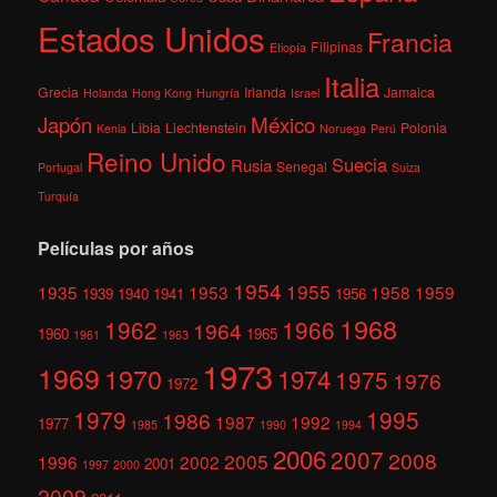
Estados Unidos
Francia
Filipinas
Etiopía
Italia
Grecia
Irlanda
Jamaica
Holanda
Hong Kong
Hungría
Israel
México
Japón
Libia
Liechtenstein
Polonia
Kenia
Noruega
Perú
Reino Unido
Suecia
Rusia
Senegal
Portugal
Suiza
Turquía
Películas por años
1954
1955
1935
1953
1958
1959
1939
1940
1941
1956
1968
1962
1966
1964
1960
1965
1961
1963
1973
1969
1970
1974
1975
1976
1972
1979
1995
1986
1987
1992
1977
1985
1990
1994
2006
2007
2008
2005
1996
2002
2001
1997
2000
2009