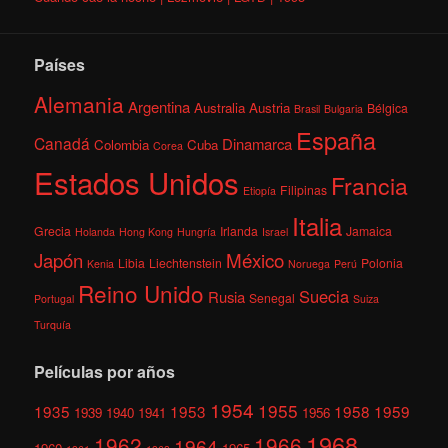
Países
Alemania
Argentina
Australia
Austria
Bélgica
Brasil
Bulgaria
España
Canadá
Dinamarca
Colombia
Cuba
Corea
Estados Unidos
Francia
Filipinas
Etiopía
Italia
Grecia
Irlanda
Jamaica
Holanda
Hong Kong
Hungría
Israel
México
Japón
Libia
Liechtenstein
Polonia
Kenia
Noruega
Perú
Reino Unido
Suecia
Rusia
Senegal
Portugal
Suiza
Turquía
Películas por años
1954
1955
1935
1953
1958
1959
1939
1940
1941
1956
1968
1962
1966
1964