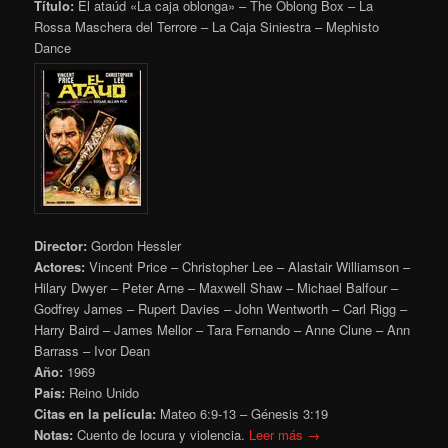
Título:
El ataúd «La caja oblonga» – The Oblong Box – La
Rossa Maschera del Terrore – La Caja Siniestra – Mephisto
Dance
Director:
Gordon Hessler
Actores:
Vincent Price – Christopher Lee – Alastair Williamson –
Hilary Dwyer – Peter Arne – Maxwell Shaw – Michael Balfour –
Godfrey James – Rupert Davies – John Wentworth – Carl Rigg –
Harry Baird – James Mellor – Tara Fernando – Anne Clune – Ann
Barrass – Ivor Dean
Año:
1969
País:
Reino Unido
Citas en la película:
Mateo 6:9-13 – Génesis 3:19
Notas:
Cuento de locura y violencia.
Leer más →