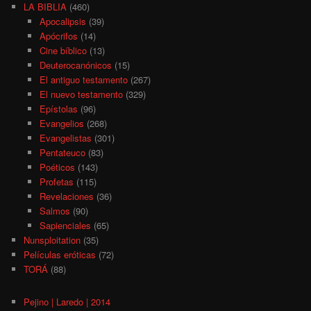
LA BIBLIA
(460)
Apocalipsis
(39)
Apócrifos
(14)
Cine bíblico
(13)
Deuterocanónicos
(15)
El antiguo testamento
(267)
El nuevo testamento
(329)
Epístolas
(96)
Evangelios
(268)
Evangelistas
(301)
Pentateuco
(83)
Poéticos
(143)
Profetas
(115)
Revelaciones
(36)
Salmos
(90)
Sapienciales
(65)
Nunsploitation
(35)
Películas eróticas
(72)
TORÁ
(88)
Pejino | Laredo | 2014