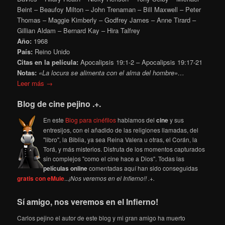
Beint – Beaufoy Milton – John Trenaman – Bill Maxwell – Peter
Thomas – Maggie Kimberly – Godfrey James – Anne Tirard –
Gillian Aldam – Bernard Kay – Hira Talfrey
Año:
1968
País:
Reino Unido
Citas en la película:
Apocalipsis 19:1-2 – Apocalipsis 19:17-21
Notas:
«La locura se alimenta con el alma del hombre»…
Leer más →
Blog de cine pejino .+.
En este
Blog para cinéfilos
hablamos del
cine
y sus
entresijos, con el añadido de las religiones llamadas, del
"libro", la Biblia, ya sea Reina Valera u otras, el Corán, la
Torá, y más misterios. Disfruta de los momentos capturados
sin complejos "como el cine hace a Dios". Todas las
películas online
comentadas aquí han sido conseguidas
gratis con eMule
...
¡Nos veremos en el Infierno!! .+.
Sí amigo, nos veremos en el Infierno!
Carlos pejino el autor de este blog y mi gran amigo ha muerto