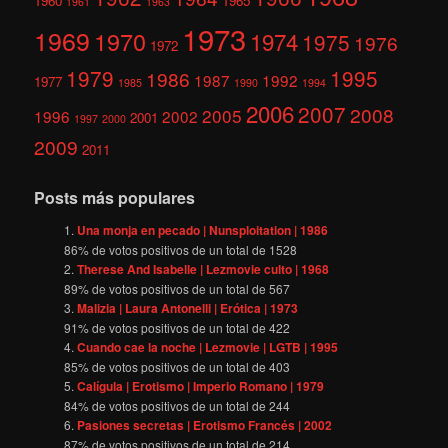
1960
1965
1961
1963
1973
1969
1970
1974
1975
1976
1972
1979
1995
1986
1987
1992
1977
1985
1990
1994
2006
2007
2008
2005
1996
2002
2001
1997
2000
2009
2011
Posts más populares
Una monja en pecado | Nunsploitation | 1986
86
% de votos positivos de un total de
1528
Therese And Isabelle | Lezmovie culto | 1968
89
% de votos positivos de un total de
567
Malizia | Laura Antonelli | Erótica | 1973
91
% de votos positivos de un total de
422
Cuando cae la noche | Lezmovie | LGTB | 1995
85
% de votos positivos de un total de
403
Calígula | Erotismo | Imperio Romano | 1979
84
% de votos positivos de un total de
244
Pasiones secretas | Erotismo Francés | 2002
87
% de votos positivos de un total de
214