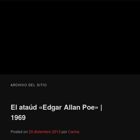
Ir
Ir
Secondary
Blog
al
al
menu
de
contenido
contenido
cine
Para todos los públicos
principal
secundario
pejino
Blog de cine pejino
ARCHIVO DEL SITIO
El ataúd «Edgar Allan Poe» |
1969
Posted on
20 diciembre 2013
por
Carlos