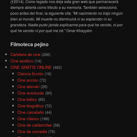
(†2014). Como legado nos deja esta gran web que permanecerá
siempre abierta como tributo a su memoria. También seleccionó,
poco antes del final, la siguiente cita:
"Mi nacimiento no trajo ningún
bien al mundo. Mi muerte no disminuirá ni su esplendor ni su
grandeza. Nadie pudo jamás explicarme para qué he venido, ni por
qué he venido ni por qué me iré."
Omar Khayyám
Filmoteca pejino
Cartelera de cine
(286)
Cine asiático
(14)
CINE GRATIS ONLINE
(462)
Ciencia ficción
(16)
Cine acción
(72)
Cine alemán
(26)
Cine aventuras
(90)
Cine bélico
(65)
Cine biográfico
(72)
Cine carcelario
(44)
Cine clásico
(186)
Cine de catástrofes
(58)
Cine de comedia
(76)