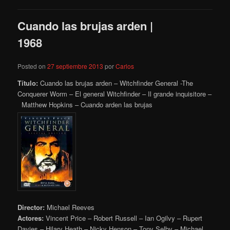
Cuando las brujas arden |
1968
Posted on
27 septiembre 2013
por
Carlos
Título:
Cuando las brujas arden – Witchfinder General -The
Conquerer Worm – El general Witchfinder – Il grande inquisitore –
Matthew Hopkins – Cuando arden las brujas
Director:
Michael Reeves
Actores:
Vincent Price – Robert Russell – Ian Ogilvy – Rupert
Davies – Hilary Heath – Nicky Henson – Tony Selby – Michael