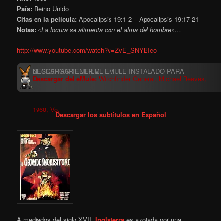
País:
Reino Unido
Citas en la película:
Apocalipsis 19:1-2 – Apocalipsis 19:17-21
Notas:
«La locura se alimenta con el alma del hombre»…
http://www.youtube.com/watch?v=ZvE_SNYBIeo
Descargar del eMule:
Witchfinder General, Michael Reeves,
1968, Vo.
Descargar los subtítulos en Español
A mediados del siglo XVII,
Inglaterra
es azotada por una