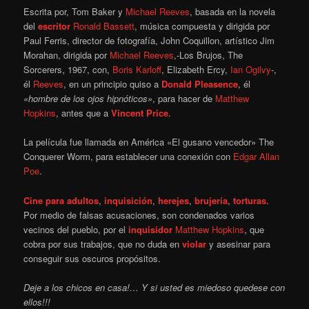
Escrita por, Tom Baker y
Michael Reeves
, basada en la novela
del
escritor
Ronald Bassett
, música compuesta y dirigida por
Paul Ferris, director de fotografía, John Coquillon, artístico Jim
Morahan, dirigida por
Michael Reeves
,-Los Brujos, The
Sorcerers, 1967, con,
Boris Karloff
, Elizabeth Ercy,
Ian Ogilvy
-,
él
Reeves
, en un principio quiso a
Donald Pleasence
, él
«hombre de los ojos hipnóticos»
, para hacer de
Matthew
Hopkins
, antes que a
Vincent Price
.
La película fue llamada en América «El gusano vencedor» The
Conquerer Worm, para establecer una conexión con
Edgar Allan
Poe
.
Cine para adultos
,
inquisición
,
herejes
,
brujería
,
torturas
.
Por medio de falsas acusaciones, son condenados varios
vecinos del pueblo, por el
inquisidor
Matthew Hopkins
, que
cobra por sus trabajos, que no duda en
violar
y asesinar para
conseguir sus oscuros propósitos.
Deje a los chicos en casa!… Y si usted es miedoso quedese con
ellos!!!