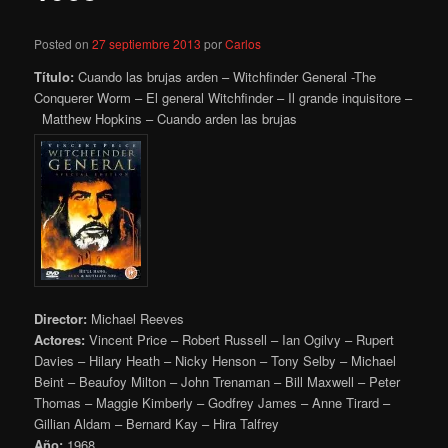
Posted on
27 septiembre 2013
por
Carlos
Título:
Cuando las brujas arden – Witchfinder General -The
Conquerer Worm – El general Witchfinder – Il grande inquisitore –
Matthew Hopkins – Cuando arden las brujas
Director:
Michael Reeves
Actores:
Vincent Price – Robert Russell – Ian Ogilvy – Rupert
Davies – Hilary Heath – Nicky Henson – Tony Selby – Michael
Beint – Beaufoy Milton – John Trenaman – Bill Maxwell – Peter
Thomas – Maggie Kimberly – Godfrey James – Anne Tirard –
Gillian Aldam – Bernard Kay – Hira Talfrey
Año:
1968