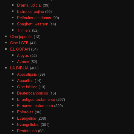
Drama judicial
(39)
Estrenos pejino
(95)
Películas cristianas
(99)
Spaghetti western
(14)
Thrillers
(52)
Cine japonés
(13)
Cine LGTB
(41)
EL CORÁN
(54)
Aleyas
(52)
Azoras
(52)
LA BIBLIA
(460)
Apocalipsis
(39)
Apócrifos
(14)
Cine bíblico
(13)
Deuterocanónicos
(15)
El antiguo testamento
(267)
El nuevo testamento
(329)
Epístolas
(96)
Evangelios
(268)
Evangelistas
(301)
Pentateuco
(83)