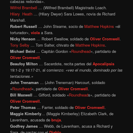
cabezas redondas».
Wilfrid Brambell
… (Wilfred Brambell) Magistrado Loach.
Hilary Heath
… (Hilary Dwyer) Sara Lowes, novia de Richard
Marshall.
Robert Russell
… John Stearne, socio de
Matthew Hopkins
«él
torturador»,
viola
a Sara.
Nicky Henson
… Robert Swallow, soldado de
Oliver Cromwell
.
Tony Selby
… Tom Salter, chivato de
Matthew Hopkins
.
Michael Beint
… Capitán Gordon «
Roundhead
«, partidario de
Oliver Cromwell
.
Beaufoy Milton
… Sacerdote, recita partes del
Apocalipsis
19:1-2 y 19:17-21, al comienzo:
«veo el mundo, dominado por las
tentaciones.»
John Trenaman
… (John Treneman) Harcourt, soldado
«
Roundhead
«, partidario de
Oliver Cromwell
.
Bill Maxwell
… Gifford, soldado «
Roundhead
s», partidario de
Oliver Cromwell
.
Peter Thomas
… Farrier, soldado de
Oliver Cromwell
.
Maggie Kimberly
… (Maggie Kimberley) Elizabeth Clark, de
Lavenham, acusada de
bruja
.
Godfrey James
… Webb, de Lavenham, acusa a Richard y
Sara, de pactar con el
Diablo
.