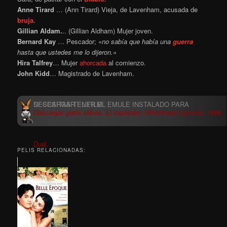
Anne Tirard
… (Ann Tirard) Vieja, de Lavenham, acusada de
bruja
.
Gillian Aldam.
.. (Gillian Aldham) Mujer joven.
Bernard Kay
… Pescador; «
no sabía que había una
guerra
hasta que ustedes me lo dijeron.
«
Hira Talfrey
… Mujer
ahorcada
al comienzo.
John Kidd
… Magistrado de Lavenham.
Descargar gratis eMule: El inquisidor, Witchfinder General, 1968
Dual.
PELIS RELACIONADAS: