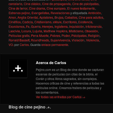
carcelario
,
Cine clásico
,
Cine de propaganda
,
Cine de psicópatas
,
Cine de terror
,
Cine drama
,
Cine europeo
,
El nuevo testamento
,
Estrenos pejino
,
Evangelistas
,
Revelaciones
y etiquetada
Ambición
,
Amor
,
Anglia Oriental
,
Apóstoles
,
Brujas
,
Caballos
,
Cine para adultos
,
Cinéfilos
,
Codicia
,
Cristianismo
,
eMule
,
Escritores
,
Existencia
,
Exorcismos
,
Fe
,
Guerra
,
Herejes
,
Inglaterra
,
Inquisición
,
Intolerancia
,
Lascivia
,
Locura
,
Lujuria
,
Matthew Hopkins
,
Misticismo
,
Obsesión
,
Películas gratis
,
Pena Muerte
,
Pobres
,
Poder
,
Psicópatas
,
Religión
,
Ronald Bassett
,
Roundheads
,
Supervivencia
,
Violación
,
Violencia
,
VO.
por
Carlos
. Guarda
enlace permanente
.
Acerca de Carlos
Pejino.com es un Blog de cine donde se capturan
escenas de películas con citas de la biblia, el
Corán y otros libros sagrados, sin complejos.
Hacemos críticas de cine y referencias a todas las
películas online. Creamos trailers de películas y
los comentamos.
Ver todas las entradas por Carlos
→
Blog de cine pejino .+.