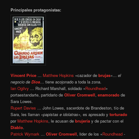
Principales protagonistas:
Vincent Price
…
Matthew Hopkins
«cazador de
brujas
«…
el
negocio de
Dios
… tiene acojonado a toda la zona.
Ian Ogilvy
… Richard Marshall, soldado «
Roundhead
»
portaestandarte, partidario de
Oliver Cromwell
,
enamorado
de
Sara Lowes.
Rupert Davies
… John Lowes, sacerdote de Brandeston, tío de
Sara, les llaman
«papistas e idolatras»,
es apresado y
torturado
por
Matthew Hopkins
, le acusan de
brujería
y de pactar con el
Diablo
.
Patrick Wymark
…
Oliver Cromwell
, lider de los «
Roundhead
-