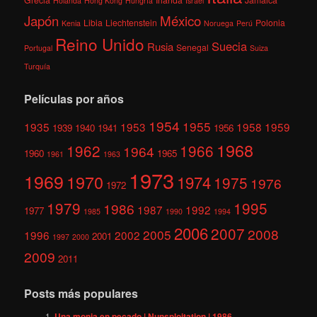
Holanda
Hong Kong
Hungría
Israel
México
Japón
Libia
Liechtenstein
Polonia
Kenia
Noruega
Perú
Reino Unido
Suecia
Rusia
Senegal
Portugal
Suiza
Turquía
Películas por años
1954
1955
1935
1953
1958
1959
1939
1940
1941
1956
1968
1962
1966
1964
1960
1965
1961
1963
1973
1969
1970
1974
1975
1976
1972
1979
1995
1986
1987
1992
1977
1985
1990
1994
2006
2007
2008
2005
1996
2002
2001
1997
2000
2009
2011
Posts más populares
Una monja en pecado | Nunsploitation | 1986