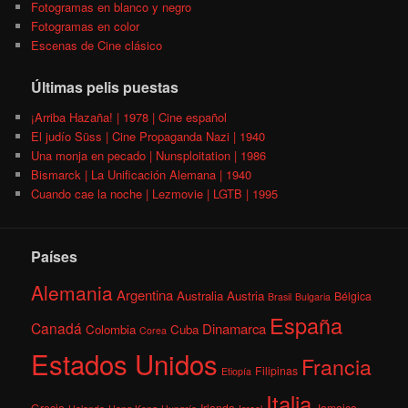
Fotogramas en blanco y negro
Fotogramas en color
Escenas de Cine clásico
Últimas pelis puestas
¡Arriba Hazaña! | 1978 | Cine español
El judío Süss | Cine Propaganda Nazi | 1940
Una monja en pecado | Nunsploitation | 1986
Bismarck | La Unificación Alemana | 1940
Cuando cae la noche | Lezmovie | LGTB | 1995
Países
Alemania
Argentina
Australia
Austria
Bélgica
Brasil
Bulgaria
España
Canadá
Dinamarca
Colombia
Cuba
Corea
Estados Unidos
Francia
Filipinas
Etiopía
Italia
Grecia
Irlanda
Jamaica