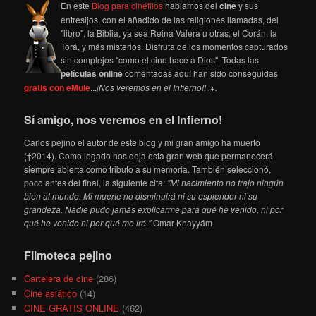
En este
Blog para cinéfilos
hablamos del
cine
y sus
entresijos, con el añadido de las religiones llamadas, del
"libro", la Biblia, ya sea Reina Valera u otras, el Corán, la
Torá, y más misterios. Disfruta de los momentos capturados
sin complejos "como el cine hace a Dios". Todas las
películas online
comentadas aquí han sido conseguidas
gratis con eMule
...
¡Nos veremos en el Infierno!! .+.
Sí amigo, nos veremos en el Infierno!
Carlos pejino el autor de este blog y mi gran amigo ha muerto
(†2014). Como legado nos deja esta gran web que permanecerá
siempre abierta como tributo a su memoria. También seleccionó,
poco antes del final, la siguiente cita:
"Mi nacimiento no trajo ningún
bien al mundo. Mi muerte no disminuirá ni su esplendor ni su
grandeza. Nadie pudo jamás explicarme para qué he venido, ni por
qué he venido ni por qué me iré."
Omar Khayyám
Filmoteca pejino
Cartelera de cine
(286)
Cine asiático
(14)
CINE GRATIS ONLINE
(462)