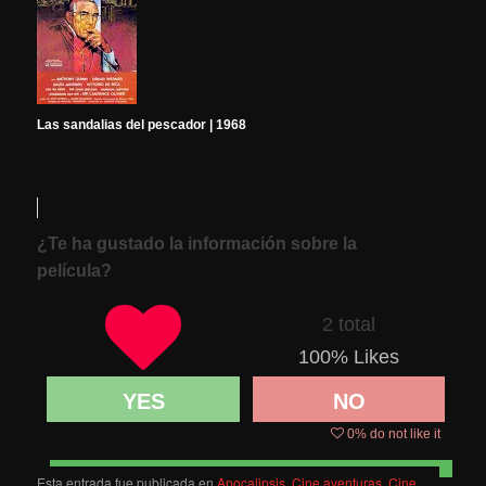
Las sandalias del pescador | 1968
¿Te ha gustado la información sobre la
película?
2 total
100
% Likes
YES
NO
0
% do not like it
Esta entrada fue publicada en
Apocalipsis
,
Cine aventuras
,
Cine