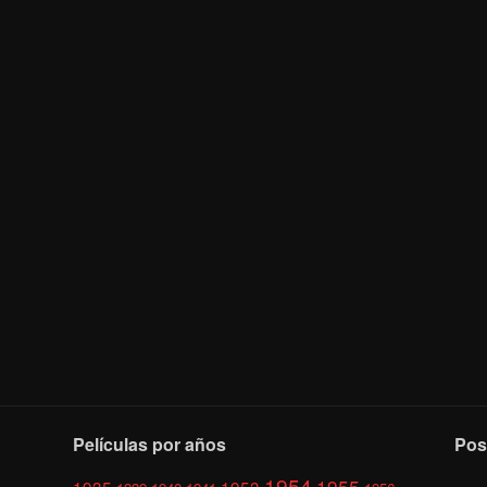
Películas por años
Pos
1954
1955
1935
1953