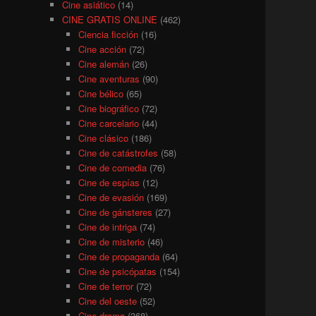
Cine asiático
(14)
CINE GRATIS ONLINE
(462)
Ciencia ficción
(16)
Cine acción
(72)
Cine alemán
(26)
Cine aventuras
(90)
Cine bélico
(65)
Cine biográfico
(72)
Cine carcelario
(44)
Cine clásico
(186)
Cine de catástrofes
(58)
Cine de comedia
(76)
Cine de espías
(12)
Cine de evasión
(169)
Cine de gánsteres
(27)
Cine de intriga
(74)
Cine de misterio
(46)
Cine de propaganda
(64)
Cine de psicópatas
(154)
Cine de terror
(72)
Cine del oeste
(52)
Cine drama
(368)