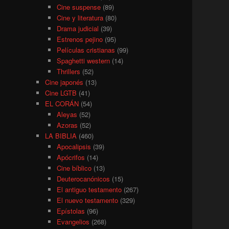
Cine suspense
(89)
Cine y literatura
(80)
Drama judicial
(39)
Estrenos pejino
(95)
Películas cristianas
(99)
Spaghetti western
(14)
Thrillers
(52)
Cine japonés
(13)
Cine LGTB
(41)
EL CORÁN
(54)
Aleyas
(52)
Azoras
(52)
LA BIBLIA
(460)
Apocalipsis
(39)
Apócrifos
(14)
Cine bíblico
(13)
Deuterocanónicos
(15)
El antiguo testamento
(267)
El nuevo testamento
(329)
Epístolas
(96)
Evangelios
(268)