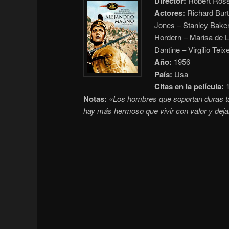
Director:
Robert Ros
Actores:
Richard Burt
Jones – Stanley Baker
Hordern – Marisa de 
Dantine – Virgilio Tei
Año:
1956
País:
Usa
Citas en la película:
1
Notas:
«Los hombres que soportan duras tar
hay más hermoso que vivir con valor y deja