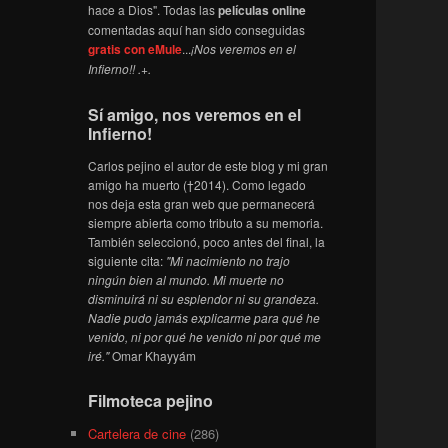
hace a Dios". Todas las
películas online
comentadas aquí han sido conseguidas
gratis con eMule
...
¡Nos veremos en el
Infierno!! .+.
Sí amigo, nos veremos en el
Infierno!
Carlos pejino el autor de este blog y mi gran
amigo ha muerto (†2014). Como legado
nos deja esta gran web que permanecerá
siempre abierta como tributo a su memoria.
También seleccionó, poco antes del final, la
siguiente cita:
"Mi nacimiento no trajo
ningún bien al mundo. Mi muerte no
disminuirá ni su esplendor ni su grandeza.
Nadie pudo jamás explicarme para qué he
venido, ni por qué he venido ni por qué me
iré."
Omar Khayyám
Filmoteca pejino
Cartelera de cine
(286)