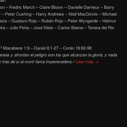
sen
on – Fredric March – Claire Bloom – Danielle Darrieux – Barry
 – Peter Cushing – Harry Andrews – Niall MacGinnis – Michael
Leza – Gustavo Rojo – Rubén Rojo – Peter Wyngarde – Helmut
xeira – Julio Peña – José Nieto – Carlos Baena – Teresa del Rio
º Macabeos 1:9 – Daniel 8:1-27 – Corán 18:82-98
eas y afrontan el peligro son los que alcanzan la gloria, y nada
r trás de si al morir fama imperecedera.»
Leer más →