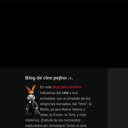
Blog de cine pejino .+.
En este
Blog para cinéfilos
hablamos del
cine
y sus
entresijos, con el añadido de las
religiones llamadas, del "libro", la
Biblia, ya sea Reina Valera u
otras, el Corán, la Torá, y más
misterios. Disfruta de los momentos
capturados sin complejos "como el cine