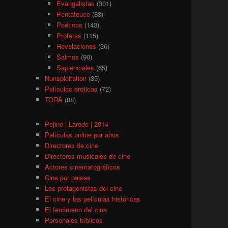
Evangelistas
(301)
Pentateuco
(83)
Poéticos
(143)
Profetas
(115)
Revelaciones
(36)
Salmos
(90)
Sapienciales
(65)
Nunsploitation
(35)
Películas eróticas
(72)
TORÁ
(88)
Pejino | Laredo | 2014
Películas online por años
Directores de cine
Directores musicales de cine
Actores cinematográficos
Cine por paises
Los protagonistas del cine
El cine y las películas históricas
El fenómeno del cine
Personajes bíblicos