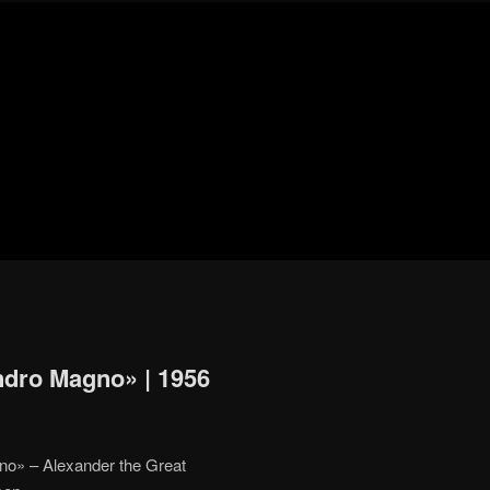
Blog
de
cine
pejino
pejino
ndro Magno» | 1956
no» – Alexander the Great