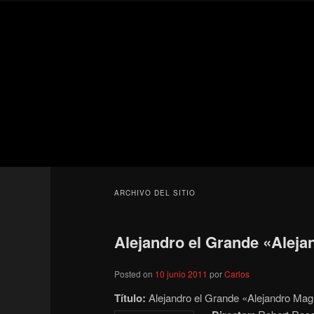
Ir
Ir
Secondary
al
al
menu
contenido
contenido
Para todos los públicos
principal
secundario
Blog de cine 
ARCHIVO DEL SITIO
Alejandro el Grande «Aleja
Posted on
10 junio 2011
por
Carlos
Título:
Alejandro el Grande «Alejandro Mag