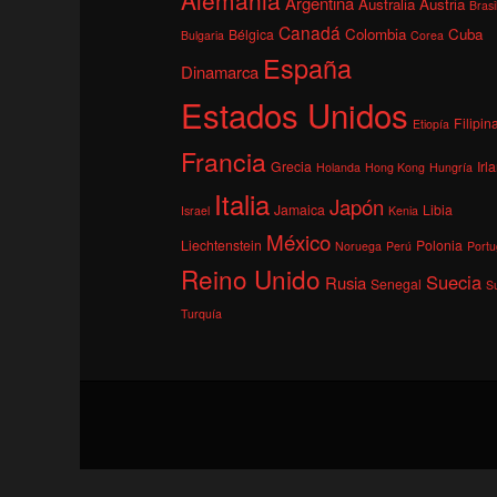
Argentina
Australia
Austria
Brasi
Canadá
Colombia
Cuba
Bélgica
Bulgaria
Corea
España
Dinamarca
Estados Unidos
Filipin
Etiopía
Francia
Grecia
Irl
Holanda
Hong Kong
Hungría
Italia
Japón
Jamaica
Libia
Israel
Kenia
México
Liechtenstein
Polonia
Noruega
Perú
Portu
Reino Unido
Suecia
Rusia
Senegal
S
Turquía