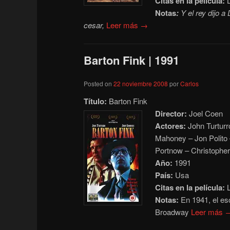
Citas en la película:
L
Notas
:
Y el rey dijo a 
cesar,
Leer más →
Barton Fink | 1991
Posted on
22 noviembre 2008
por
Carlos
Título:
Barton Fink
Director:
Joel Coen
Actores:
John Turturr
Mahoney – Jon Polito
Portnow – Christophe
Año:
1991
País:
Usa
Citas en la película:
Notas:
En 1941, el esc
Broadway
Leer más 