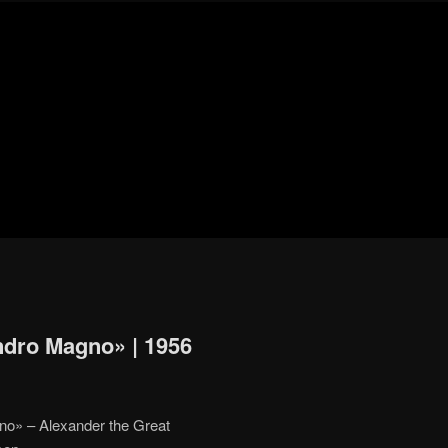
Blog
de
cine
pejino
pejino
ndro Magno» | 1956
no» – Alexander the Great