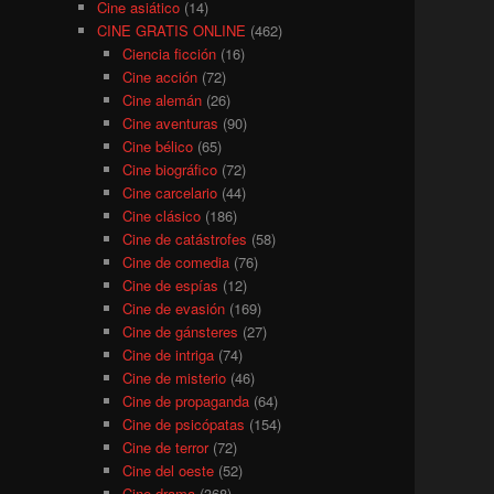
Cine asiático
(14)
CINE GRATIS ONLINE
(462)
Ciencia ficción
(16)
Cine acción
(72)
Cine alemán
(26)
Cine aventuras
(90)
Cine bélico
(65)
Cine biográfico
(72)
Cine carcelario
(44)
Cine clásico
(186)
Cine de catástrofes
(58)
Cine de comedia
(76)
Cine de espías
(12)
Cine de evasión
(169)
Cine de gánsteres
(27)
Cine de intriga
(74)
Cine de misterio
(46)
Cine de propaganda
(64)
Cine de psicópatas
(154)
Cine de terror
(72)
Cine del oeste
(52)
Cine drama
(368)