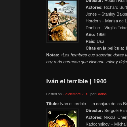
Director:
Robert Ros
Actores:
Richard Burt
Jones – Stanley Baker
Hordern – Marisa de 
Dantine – Virgilio Tei
Año:
1956
País:
Usa
Citas en la película:
1
Notas:
«Los hombres que soportan duras tar
hay más hermoso que vivir con valor y deja
Iván el terrible | 1946
Posted on
9 diciembre 2010
por
Carlos
Título:
Iván el terrible – La conjura de lo
Director:
Serguéi Eise
Actores:
Nikolai Cher
Kadochnikov – Mikhail