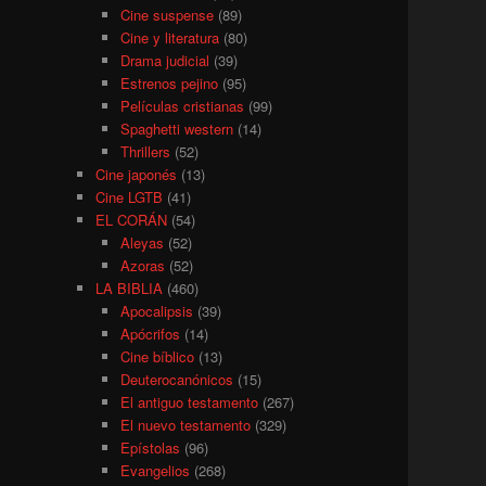
Cine suspense
(89)
Cine y literatura
(80)
Drama judicial
(39)
Estrenos pejino
(95)
Películas cristianas
(99)
Spaghetti western
(14)
Thrillers
(52)
Cine japonés
(13)
Cine LGTB
(41)
EL CORÁN
(54)
Aleyas
(52)
Azoras
(52)
LA BIBLIA
(460)
Apocalipsis
(39)
Apócrifos
(14)
Cine bíblico
(13)
Deuterocanónicos
(15)
El antiguo testamento
(267)
El nuevo testamento
(329)
Epístolas
(96)
Evangelios
(268)