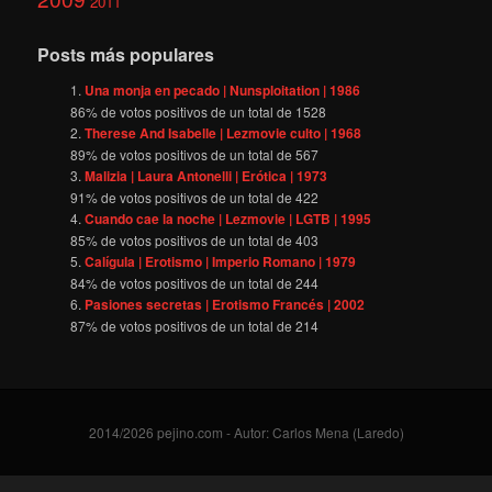
2011
Posts más populares
Una monja en pecado | Nunsploitation | 1986
86
% de votos positivos de un total de
1528
Therese And Isabelle | Lezmovie culto | 1968
89
% de votos positivos de un total de
567
Malizia | Laura Antonelli | Erótica | 1973
91
% de votos positivos de un total de
422
Cuando cae la noche | Lezmovie | LGTB | 1995
85
% de votos positivos de un total de
403
Calígula | Erotismo | Imperio Romano | 1979
84
% de votos positivos de un total de
244
Pasiones secretas | Erotismo Francés | 2002
87
% de votos positivos de un total de
214
2014/2026 pejino.com - Autor: Carlos Mena (Laredo)