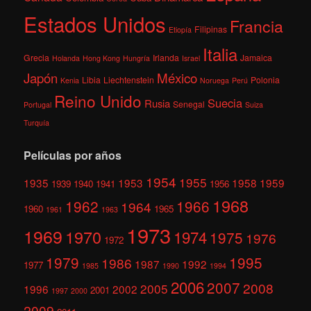
Estados Unidos
Francia
Filipinas
Etiopía
Italia
Grecia
Irlanda
Jamaica
Holanda
Hong Kong
Hungría
Israel
México
Japón
Libia
Liechtenstein
Polonia
Kenia
Noruega
Perú
Reino Unido
Suecia
Rusia
Senegal
Portugal
Suiza
Turquía
Películas por años
1954
1955
1935
1953
1958
1959
1939
1940
1941
1956
1968
1962
1966
1964
1960
1965
1961
1963
1973
1969
1970
1974
1975
1976
1972
1979
1995
1986
1987
1992
1977
1985
1990
1994
2006
2007
2008
2005
1996
2002
2001
1997
2000
2009