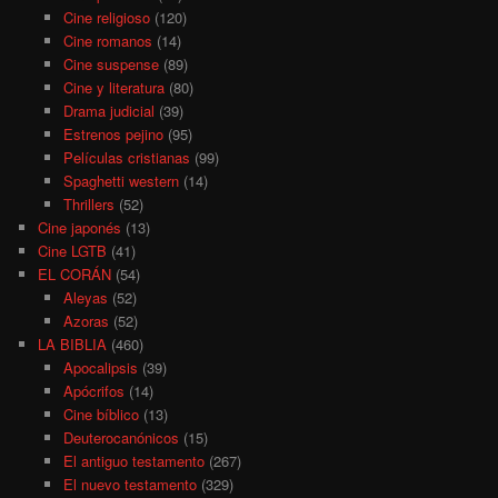
Cine religioso
(120)
Cine romanos
(14)
Cine suspense
(89)
Cine y literatura
(80)
Drama judicial
(39)
Estrenos pejino
(95)
Películas cristianas
(99)
Spaghetti western
(14)
Thrillers
(52)
Cine japonés
(13)
Cine LGTB
(41)
EL CORÁN
(54)
Aleyas
(52)
Azoras
(52)
LA BIBLIA
(460)
Apocalipsis
(39)
Apócrifos
(14)
Cine bíblico
(13)
Deuterocanónicos
(15)
El antiguo testamento
(267)
El nuevo testamento
(329)