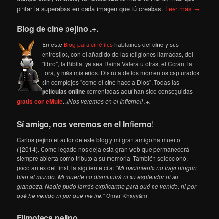
pintar la superabas en cada imagen que tú creabas.
Leer más →
Blog de cine pejino .+.
En este
Blog para cinéfilos
hablamos del
cine
y sus
entresijos, con el añadido de las religiones llamadas, del
"libro", la Biblia, ya sea Reina Valera u otras, el Corán, la
Torá, y más misterios. Disfruta de los momentos capturados
sin complejos "como el cine hace a Dios". Todas las
películas online
comentadas aquí han sido conseguidas
gratis con eMule
...
¡Nos veremos en el Infierno!! .+.
Sí amigo, nos veremos en el Infierno!
Carlos pejino el autor de este blog y mi gran amigo ha muerto
(†2014). Como legado nos deja esta gran web que permanecerá
siempre abierta como tributo a su memoria. También seleccionó,
poco antes del final, la siguiente cita:
"Mi nacimiento no trajo ningún
bien al mundo. Mi muerte no disminuirá ni su esplendor ni su
grandeza. Nadie pudo jamás explicarme para qué he venido, ni por
qué he venido ni por qué me iré."
Omar Khayyám
Filmoteca pejino