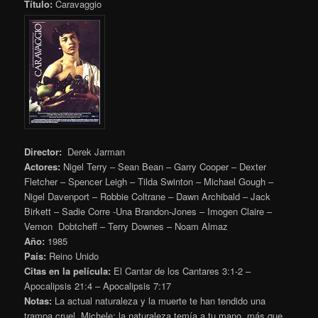
Título:
Caravaggio
Director:
Derek Jarman
Actores:
Nigel Terry – Sean Bean – Garry Cooper – Dexter
Fletcher – Spencer Leigh – Tilda Swinton – Michael Gough –
Nigel Davenport – Robbie Coltrane – Dawn Archibald – Jack
Birkett – Sadie Corre -Una Brandon-Jones – Imogen Claire –
Vernon Dobtcheff – Terry Downes – Noam Almaz
Año:
1985
País:
Reino Unido
Citas en la película:
El Cantar de los Cantares 3:1-2 –
Apocalipsis 21:4 – Apocalipsis 7:17
Notas:
La actual naturaleza y la muerte te han tendido una
trampa cruel, Michele; la naturaleza temía a tu mano, más que