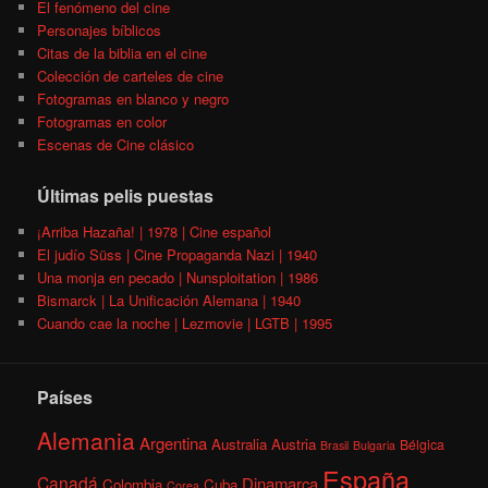
El fenómeno del cine
Personajes bíblicos
Citas de la biblia en el cine
Colección de carteles de cine
Fotogramas en blanco y negro
Fotogramas en color
Escenas de Cine clásico
Últimas pelis puestas
¡Arriba Hazaña! | 1978 | Cine español
El judío Süss | Cine Propaganda Nazi | 1940
Una monja en pecado | Nunsploitation | 1986
Bismarck | La Unificación Alemana | 1940
Cuando cae la noche | Lezmovie | LGTB | 1995
Países
Alemania
Argentina
Australia
Austria
Bélgica
Brasil
Bulgaria
España
Canadá
Dinamarca
Colombia
Cuba
Corea