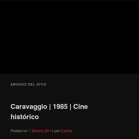
Ir
Ir
Secondary
Blog
al
al
menu
de
contenido
contenido
cine
Para todos los públicos
principal
secundario
pejino
Blog de cine pejino
ARCHIVO DEL SITIO
Caravaggio | 1985 | Cine
histórico
Posted on
7 febrero 2014
por
Carlos