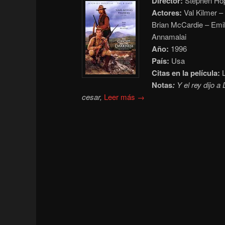
Director:
Stephen Ho
Actores:
Val Kilmer –
Brian McCardie – Emil
Annamalai
Año:
1996
País:
Usa
Citas en la película:
L
Notas
:
Y el rey dijo a 
cesar,
Leer más →