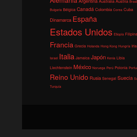
Argentina
Australia
Austria
Brasi
Canadá
Colombia
Cuba
Bélgica
Bulgaria
Corea
España
Dinamarca
Estados Unidos
Filipin
Etiopía
Francia
Grecia
Irl
Holanda
Hong Kong
Hungría
Italia
Japón
Jamaica
Libia
Israel
Kenia
México
Liechtenstein
Polonia
Noruega
Perú
Portu
Reino Unido
Suecia
Rusia
Senegal
S
Turquía