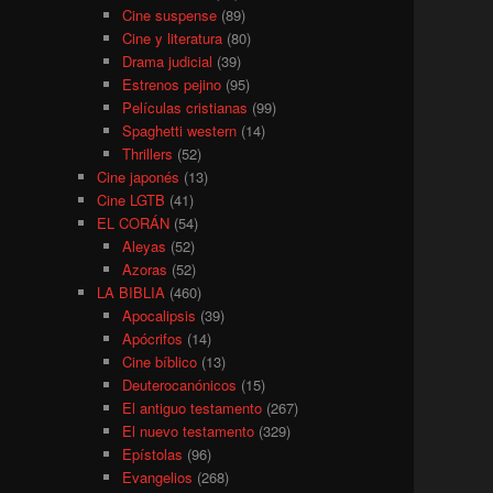
Cine suspense
(89)
Cine y literatura
(80)
Drama judicial
(39)
Estrenos pejino
(95)
Películas cristianas
(99)
Spaghetti western
(14)
Thrillers
(52)
Cine japonés
(13)
Cine LGTB
(41)
EL CORÁN
(54)
Aleyas
(52)
Azoras
(52)
LA BIBLIA
(460)
Apocalipsis
(39)
Apócrifos
(14)
Cine bíblico
(13)
Deuterocanónicos
(15)
El antiguo testamento
(267)
El nuevo testamento
(329)
Epístolas
(96)
Evangelios
(268)