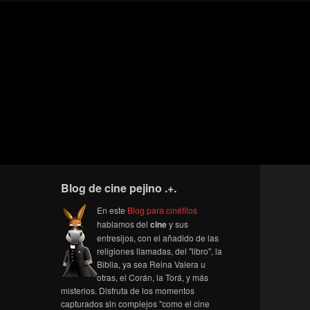
Blog de cine pejino .+.
En este
Blog para cinéfilos
hablamos del
cine
y sus
entresijos, con el añadido de las
religiones llamadas, del "libro", la
Biblia, ya sea Reina Valera u
otras, el Corán, la Torá, y más
misterios. Disfruta de los momentos
capturados sin complejos "como el cine