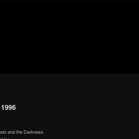
Blog
de
cine
pejino
pejino
 1996
ost and the Darkness