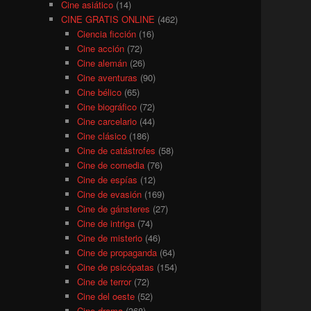
Cine asiático
(14)
CINE GRATIS ONLINE
(462)
Ciencia ficción
(16)
Cine acción
(72)
Cine alemán
(26)
Cine aventuras
(90)
Cine bélico
(65)
Cine biográfico
(72)
Cine carcelario
(44)
Cine clásico
(186)
Cine de catástrofes
(58)
Cine de comedia
(76)
Cine de espías
(12)
Cine de evasión
(169)
Cine de gánsteres
(27)
Cine de intriga
(74)
Cine de misterio
(46)
Cine de propaganda
(64)
Cine de psicópatas
(154)
Cine de terror
(72)
Cine del oeste
(52)
Cine drama
(368)