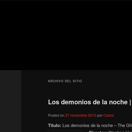
Ir
Ir
Secondary
al
al
menu
contenido
contenido
Para todos los públicos
principal
secundario
Blog de cine 
ARCHIVO DEL SITIO
Los demonios de la noche |
Posted on
27 noviembre 2010
por
Carlos
Título:
Los demonios de la noche – The Gh