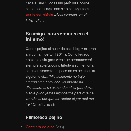
hace a Dios". Todas las
películas online
comentadas aquí han sido conseguidas
gratis con eMule
...
¡Nos veremos en el
Infierno!! .+.
Sí amigo, nos veremos en el
Infierno!
Carlos pejino el autor de este blog y mi gran
amigo ha muerto (†2014). Como legado
nos deja esta gran web que permanecerá
siempre abierta como tributo a su memoria.
También seleccionó, poco antes del final, la
siguiente cita:
"Mi nacimiento no trajo
ningún bien al mundo. Mi muerte no
disminuirá ni su esplendor ni su grandeza.
Nadie pudo jamás explicarme para qué he
venido, ni por qué he venido ni por qué me
iré."
Omar Khayyám
Filmoteca pejino
Cartelera de cine
(286)