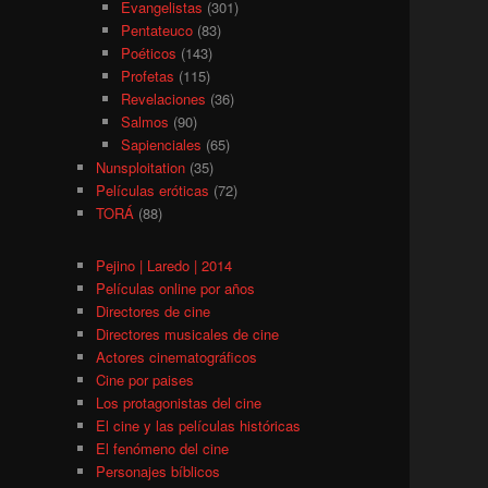
Evangelistas
(301)
Pentateuco
(83)
Poéticos
(143)
Profetas
(115)
Revelaciones
(36)
Salmos
(90)
Sapienciales
(65)
Nunsploitation
(35)
Películas eróticas
(72)
TORÁ
(88)
Pejino | Laredo | 2014
Películas online por años
Directores de cine
Directores musicales de cine
Actores cinematográficos
Cine por paises
Los protagonistas del cine
El cine y las películas históricas
El fenómeno del cine
Personajes bíblicos