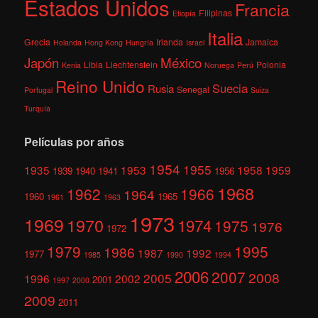
Estados Unidos
Francia
Filipinas
Etiopía
Italia
Grecia
Irlanda
Jamaica
Holanda
Hong Kong
Hungría
Israel
México
Japón
Libia
Liechtenstein
Polonia
Kenia
Noruega
Perú
Reino Unido
Suecia
Rusia
Senegal
Portugal
Suiza
Turquía
Películas por años
1954
1955
1935
1953
1958
1959
1939
1940
1941
1956
1968
1962
1966
1964
1960
1965
1961
1963
1973
1969
1970
1974
1975
1976
1972
1979
1995
1986
1987
1992
1977
1985
1990
1994
2006
2007
2008
2005
1996
2002
2001
1997
2000
2009
2011