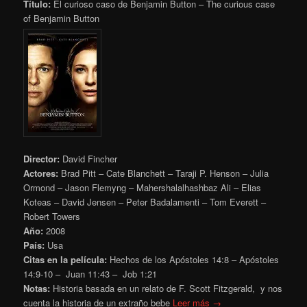
Título:
El curioso caso de Benjamin Button – The curious case
of Benjamin Button
Director:
David Fincher
Actores:
Brad Pitt – Cate Blanchett – Taraji P. Henson – Julia
Ormond – Jason Flemyng – Mahershalalhashbaz Ali – Elias
Koteas – David Jensen – Peter Badalamenti – Tom Everett –
Robert Towers
Año:
2008
País:
Usa
Citas en la película:
Hechos de los Apóstoles 14:8 – Apóstoles
14:9-10 – Juan
11:43
– Job
1:21
Notas:
Historia basada en un relato de F. Scott Fitzgerald, y nos
cuenta la historia de un extraño bebe
Leer más →