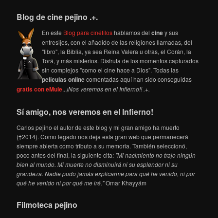
Blog de cine pejino .+.
En este
Blog para cinéfilos
hablamos del
cine
y sus
entresijos, con el añadido de las religiones llamadas, del
"libro", la Biblia, ya sea Reina Valera u otras, el Corán, la
Torá, y más misterios. Disfruta de los momentos capturados
sin complejos "como el cine hace a Dios". Todas las
películas online
comentadas aquí han sido conseguidas
gratis con eMule
...
¡Nos veremos en el Infierno!! .+.
Sí amigo, nos veremos en el Infierno!
Carlos pejino el autor de este blog y mi gran amigo ha muerto
(†2014). Como legado nos deja esta gran web que permanecerá
siempre abierta como tributo a su memoria. También seleccionó,
poco antes del final, la siguiente cita:
"Mi nacimiento no trajo ningún
bien al mundo. Mi muerte no disminuirá ni su esplendor ni su
grandeza. Nadie pudo jamás explicarme para qué he venido, ni por
qué he venido ni por qué me iré."
Omar Khayyám
Filmoteca pejino