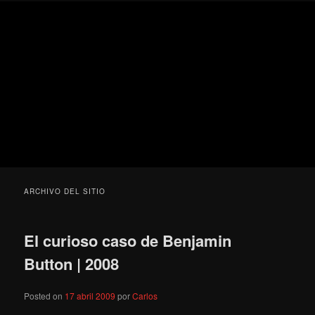
Ir
Ir
Secondary
Blog
al
al
menu
de
contenido
contenido
cine
Para todos los públicos
principal
secundario
pejino
Blog de cine pejino
ARCHIVO DEL SITIO
El curioso caso de Benjamin
Button | 2008
Posted on
17 abril 2009
por
Carlos