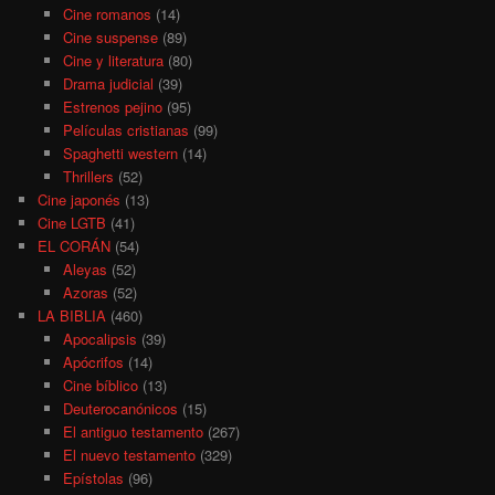
Cine romanos
(14)
Cine suspense
(89)
Cine y literatura
(80)
Drama judicial
(39)
Estrenos pejino
(95)
Películas cristianas
(99)
Spaghetti western
(14)
Thrillers
(52)
Cine japonés
(13)
Cine LGTB
(41)
EL CORÁN
(54)
Aleyas
(52)
Azoras
(52)
LA BIBLIA
(460)
Apocalipsis
(39)
Apócrifos
(14)
Cine bíblico
(13)
Deuterocanónicos
(15)
El antiguo testamento
(267)
El nuevo testamento
(329)
Epístolas
(96)