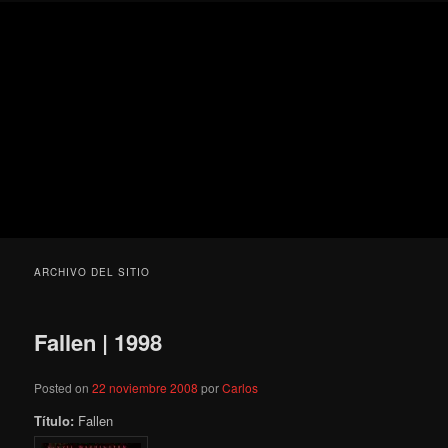
Ir
Ir
Secondary
Blog
al
al
menu
de
contenido
contenido
cine
Para todos los públicos
principal
secundario
pejino
Blog de cine pejino
ARCHIVO DEL SITIO
Fallen | 1998
Posted on
22 noviembre 2008
por
Carlos
Título:
Fallen