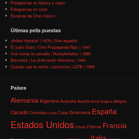
Fotogramas en blanco y negro
Fotogramas en color
Escenas de Cine clásico
Últimas pelis puestas
¡Arriba Hazaña! | 1978 | Cine español
El judío Süss | Cine Propaganda Nazi | 1940
Una monja en pecado | Nunsploitation | 1986
Bismarck | La Unificación Alemana | 1940
Cuando cae la noche | Lezmovie | LGTB | 1995
Países
Alemania
Argentina
Australia
Austria
Bélgica
Brasil
Bulgaria
España
Canadá
Dinamarca
Colombia
Cuba
Corea
Estados Unidos
Francia
Filipinas
Etiopía
Italia