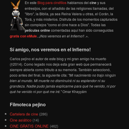
En este
Blog para cinéfilos
hablamos del
cine
y sus
entresijos, con el añadido de las religiones llamadas, del
"libro", la Biblia, ya sea Reina Valera u otras, el Corán, la
Torá, y más misterios. Disfruta de los momentos capturados
sin complejos "como el cine hace a Dios". Todas las
películas online
comentadas aquí han sido conseguidas
gratis con eMule
...
¡Nos veremos en el Infierno!! .+.
Sí amigo, nos veremos en el Infierno!
Carlos pejino el autor de este blog y mi gran amigo ha muerto
(†2014). Como legado nos deja esta gran web que permanecerá
siempre abierta como tributo a su memoria. También seleccionó,
poco antes del final, la siguiente cita:
"Mi nacimiento no trajo ningún
bien al mundo. Mi muerte no disminuirá ni su esplendor ni su
grandeza. Nadie pudo jamás explicarme para qué he venido, ni por
qué he venido ni por qué me iré."
Omar Khayyám
Filmoteca pejino
Cartelera de cine
(286)
Cine asiático
(14)
CINE GRATIS ONLINE
(462)