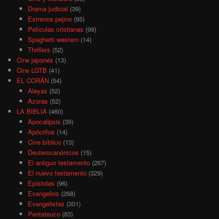
Drama judicial
(39)
Estrenos pejino
(95)
Películas cristianas
(99)
Spaghetti western
(14)
Thrillers
(52)
Cine japonés
(13)
Cine LGTB
(41)
EL CORÁN
(54)
Aleyas
(52)
Azoras
(52)
LA BIBLIA
(460)
Apocalipsis
(39)
Apócrifos
(14)
Cine bíblico
(13)
Deuterocanónicos
(15)
El antiguo testamento
(267)
El nuevo testamento
(329)
Epístolas
(96)
Evangelios
(268)
Evangelistas
(301)
Pentateuco
(83)