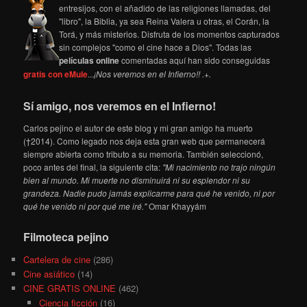
entresijos, con el añadido de las religiones llamadas, del
"libro", la Biblia, ya sea Reina Valera u otras, el Corán, la
Torá, y más misterios. Disfruta de los momentos capturados
sin complejos "como el cine hace a Dios". Todas las
películas online
comentadas aquí han sido conseguidas
gratis con eMule
...
¡Nos veremos en el Infierno!! .+.
Sí amigo, nos veremos en el Infierno!
Carlos pejino el autor de este blog y mi gran amigo ha muerto
(†2014). Como legado nos deja esta gran web que permanecerá
siempre abierta como tributo a su memoria. También seleccionó,
poco antes del final, la siguiente cita:
"Mi nacimiento no trajo ningún
bien al mundo. Mi muerte no disminuirá ni su esplendor ni su
grandeza. Nadie pudo jamás explicarme para qué he venido, ni por
qué he venido ni por qué me iré."
Omar Khayyám
Filmoteca pejino
Cartelera de cine
(286)
Cine asiático
(14)
CINE GRATIS ONLINE
(462)
Ciencia ficción
(16)