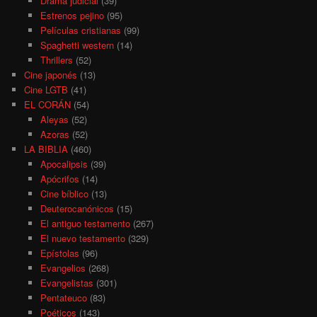
Drama judicial
(39)
Estrenos pejino
(95)
Películas cristianas
(99)
Spaghetti western
(14)
Thrillers
(52)
Cine japonés
(13)
Cine LGTB
(41)
EL CORÁN
(54)
Aleyas
(52)
Azoras
(52)
LA BIBLIA
(460)
Apocalipsis
(39)
Apócrifos
(14)
Cine bíblico
(13)
Deuterocanónicos
(15)
El antiguo testamento
(267)
El nuevo testamento
(329)
Epístolas
(96)
Evangelios
(268)
Evangelistas
(301)
Pentateuco
(83)
Poéticos
(143)