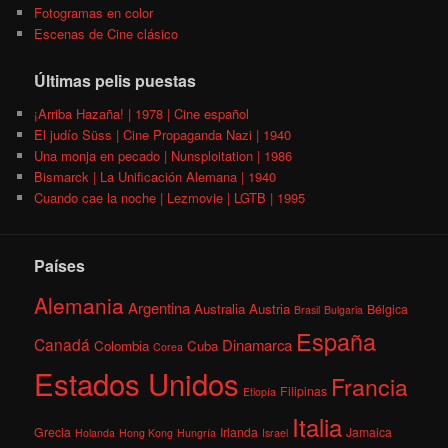
Fotogramas en color
Escenas de Cine clásico
Últimas pelis puestas
¡Arriba Hazaña! | 1978 | Cine español
El judío Süss | Cine Propaganda Nazi | 1940
Una monja en pecado | Nunsploitation | 1986
Bismarck | La Unificación Alemana | 1940
Cuando cae la noche | Lezmovie | LGTB | 1995
Países
Alemania
Argentina
Australia
Austria
Bélgica
Brasil
Bulgaria
España
Canadá
Dinamarca
Colombia
Cuba
Corea
Estados Unidos
Francia
Filipinas
Etiopía
Italia
Grecia
Irlanda
Jamaica
Holanda
Hong Kong
Hungría
Israel