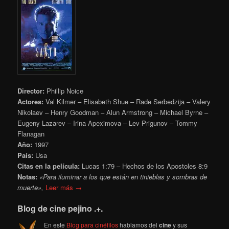
Director:
Phillip Noice
Actores:
Val Kilmer – Elisabeth Shue – Rade Serbedzija – Valery
Nikolaev – Henry Goodman – Alun Armstrong – Michael Byrne –
Eugeny Lazarev – Irina Apeximova – Lev Prigunov – Tommy
Flanagan
Año:
1997
País:
Usa
Citas en la película:
Lucas 1:79 – Hechos de los Apostoles 8:9
Notas:
«Para iluminar a los que están en tinieblas y sombras de
muerte»,
Leer más →
Blog de cine pejino .+.
En este
Blog para cinéfilos
hablamos del
cine
y sus