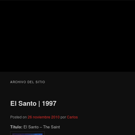
Ir
Ir
Secondary
Blog
al
al
menu
de
contenido
contenido
cine
Para todos los públicos
principal
secundario
pejino
Blog de cine pejino
ARCHIVO DEL SITIO
El Santo | 1997
Posted on
26 noviembre 2010
por
Carlos
Título:
El Santo – The Saint