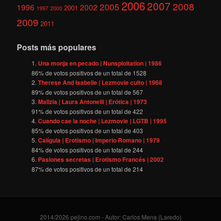
2006
2007
2008
2005
1996
2002
2001
1997
2000
2009
2011
Posts más populares
Una monja en pecado | Nunsploitation | 1986
86
% de votos positivos de un total de
1528
Therese And Isabelle | Lezmovie culto | 1968
89
% de votos positivos de un total de
567
Malizia | Laura Antonelli | Erótica | 1973
91
% de votos positivos de un total de
422
Cuando cae la noche | Lezmovie | LGTB | 1995
85
% de votos positivos de un total de
403
Calígula | Erotismo | Imperio Romano | 1979
84
% de votos positivos de un total de
244
Pasiones secretas | Erotismo Francés | 2002
87
% de votos positivos de un total de
214
2014/2026 pejino.com - Autor: Carlos Mena (Laredo)