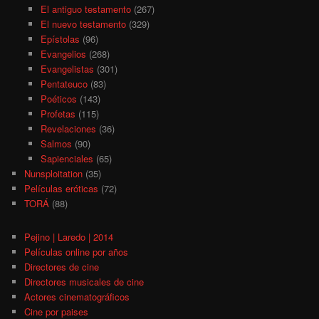
El antiguo testamento
(267)
El nuevo testamento
(329)
Epístolas
(96)
Evangelios
(268)
Evangelistas
(301)
Pentateuco
(83)
Poéticos
(143)
Profetas
(115)
Revelaciones
(36)
Salmos
(90)
Sapienciales
(65)
Nunsploitation
(35)
Películas eróticas
(72)
TORÁ
(88)
Pejino | Laredo | 2014
Películas online por años
Directores de cine
Directores musicales de cine
Actores cinematográficos
Cine por paises