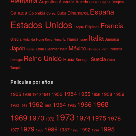
Alemania
Argentina
Australia
Austria
Bélgica
Brasil
Bulgaria
España
Canadá
Dinamarca
Colombia
Cuba
Corea
Estados Unidos
Francia
Filipinas
Etiopía
Italia
Grecia
Irlanda
Jamaica
Holanda
Hong Kong
Hungría
Israel
México
Japón
Libia
Liechtenstein
Polonia
Kenia
Noruega
Perú
Reino Unido
Suecia
Rusia
Senegal
Portugal
Suiza
Turquía
Películas por años
1954
1955
1935
1953
1958
1959
1939
1940
1941
1956
1968
1962
1966
1964
1960
1965
1961
1963
1973
1969
1970
1974
1975
1976
1972
1979
1995
1986
1987
1992
1977
1985
1990
1994