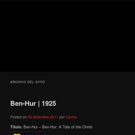
Ir
Ir
Secondary
Blog
al
al
menu
de
contenido
contenido
cine
Para todos los públicos
principal
secundario
pejino
Blog de cine pejino
ARCHIVO DEL SITIO
Ben-Hur | 1925
Posted on
30 diciembre 2011
por
Carlos
Título:
Ben-Hur – Ben-Hur: A Tale of the Christ