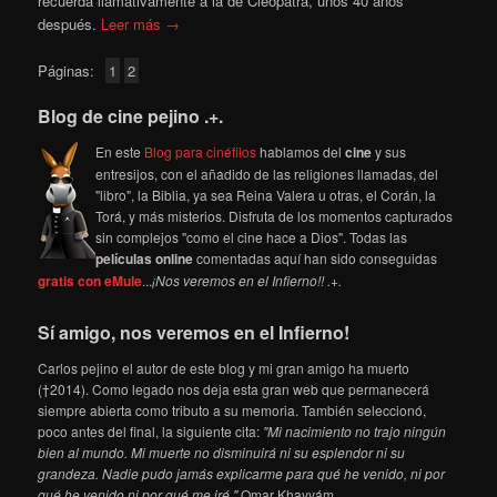
recuerda llamativamente a la de Cleopatra, unos 40 años
después.
Leer más →
Páginas:
1
2
Blog de cine pejino .+.
En este
Blog para cinéfilos
hablamos del
cine
y sus
entresijos, con el añadido de las religiones llamadas, del
"libro", la Biblia, ya sea Reina Valera u otras, el Corán, la
Torá, y más misterios. Disfruta de los momentos capturados
sin complejos "como el cine hace a Dios". Todas las
películas online
comentadas aquí han sido conseguidas
gratis con eMule
...
¡Nos veremos en el Infierno!! .+.
Sí amigo, nos veremos en el Infierno!
Carlos pejino el autor de este blog y mi gran amigo ha muerto
(†2014). Como legado nos deja esta gran web que permanecerá
siempre abierta como tributo a su memoria. También seleccionó,
poco antes del final, la siguiente cita:
"Mi nacimiento no trajo ningún
bien al mundo. Mi muerte no disminuirá ni su esplendor ni su
grandeza. Nadie pudo jamás explicarme para qué he venido, ni por
qué he venido ni por qué me iré."
Omar Khayyám