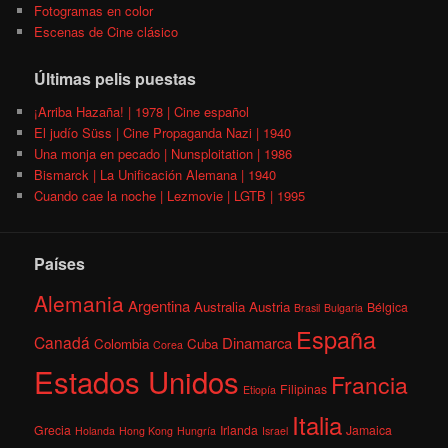
Fotogramas en color
Escenas de Cine clásico
Últimas pelis puestas
¡Arriba Hazaña! | 1978 | Cine español
El judío Süss | Cine Propaganda Nazi | 1940
Una monja en pecado | Nunsploitation | 1986
Bismarck | La Unificación Alemana | 1940
Cuando cae la noche | Lezmovie | LGTB | 1995
Países
Alemania
Argentina
Australia
Austria
Bélgica
Brasil
Bulgaria
España
Canadá
Dinamarca
Colombia
Cuba
Corea
Estados Unidos
Francia
Filipinas
Etiopía
Italia
Grecia
Irlanda
Jamaica
Holanda
Hong Kong
Hungría
Israel