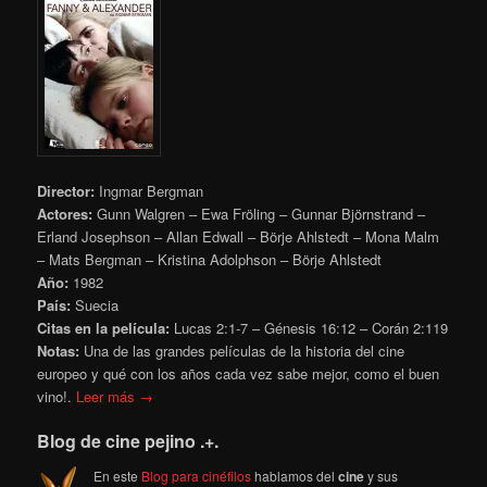
Director:
Ingmar Bergman
Actores:
Gunn Walgren – Ewa Fröling – Gunnar Björnstrand –
Erland Josephson – Allan Edwall – Börje Ahlstedt – Mona Malm
– Mats Bergman – Kristina Adolphson – Börje Ahlstedt
Año:
1982
País:
Suecia
Citas en la película:
Lucas 2:1-7 – Génesis 16:12 – Corán 2:119
Notas:
Una de las grandes películas de la historia del cine
europeo y qué con los años cada vez sabe mejor, como el buen
vino!.
Leer más →
Blog de cine pejino .+.
En este
Blog para cinéfilos
hablamos del
cine
y sus