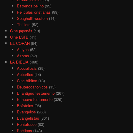
Estrenos pejino
(95)
Películas cristianas
(99)
Spaghetti western
(14)
Thrillers
(52)
Cine japonés
(13)
Cine LGTB
(41)
EL CORÁN
(54)
Aleyas
(52)
Azoras
(52)
LA BIBLIA
(460)
Apocalipsis
(39)
Apócrifos
(14)
Cine bíblico
(13)
Deuterocanónicos
(15)
El antiguo testamento
(267)
El nuevo testamento
(329)
Epístolas
(96)
Evangelios
(268)
Evangelistas
(301)
Pentateuco
(83)
Poéticos
(143)