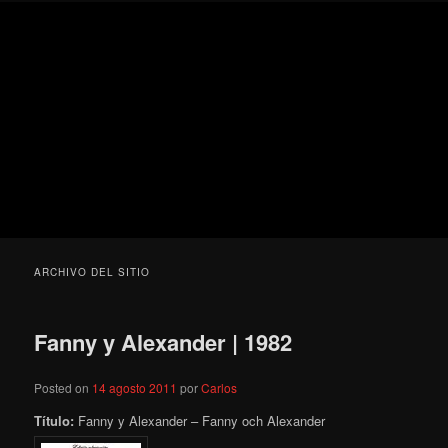
Ir
Ir
Secondary
Blog
al
al
menu
de
contenido
contenido
cine
Para todos los públicos
principal
secundario
pejino
Blog de cine pejino
ARCHIVO DEL SITIO
Fanny y Alexander | 1982
Posted on
14 agosto 2011
por
Carlos
Título:
Fanny y Alexander – Fanny och Alexander