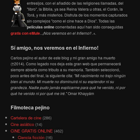
entresijos, con el añadido de las religiones llamadas, del
"libro", la Biblia, ya sea Reina Valera u otras, el Corán, la
Torá, y más misterios. Disfruta de los momentos capturados
sin complejos "como el cine hace a Dios". Todas las
películas online
comentadas aquí han sido conseguidas
gratis con eMule
...
¡Nos veremos en el Infierno!! .+.
Sí amigo, nos veremos en el Infierno!
Carlos pejino el autor de este blog y mi gran amigo ha muerto
(†2014). Como legado nos deja esta gran web que permanecerá
siempre abierta como tributo a su memoria. También seleccionó,
poco antes del final, la siguiente cita:
"Mi nacimiento no trajo ningún
bien al mundo. Mi muerte no disminuirá ni su esplendor ni su
grandeza. Nadie pudo jamás explicarme para qué he venido, ni por
qué he venido ni por qué me iré."
Omar Khayyám
Filmoteca pejino
Cartelera de cine
(286)
Cine asiático
(14)
CINE GRATIS ONLINE
(462)
Ciencia ficción
(16)