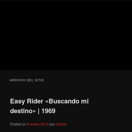
Ir
Ir
Secondary
Blog
al
al
menu
de
contenido
contenido
cine
Para todos los públicos
principal
secundario
pejino
Blog de cine pejino
ARCHIVO DEL SITIO
Easy Rider «Buscando mi
destino» | 1969
Posted on
8 enero 2013
por
Carlos