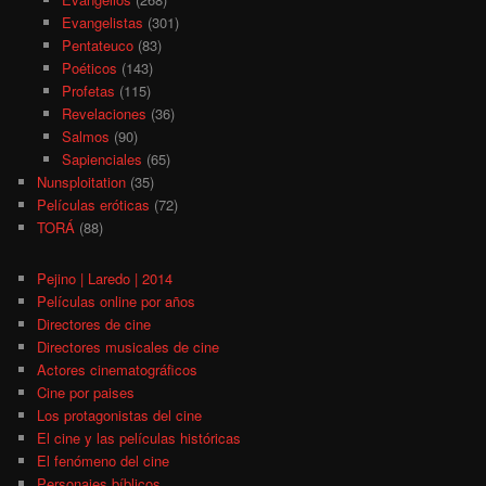
Evangelistas
(301)
Pentateuco
(83)
Poéticos
(143)
Profetas
(115)
Revelaciones
(36)
Salmos
(90)
Sapienciales
(65)
Nunsploitation
(35)
Películas eróticas
(72)
TORÁ
(88)
Pejino | Laredo | 2014
Películas online por años
Directores de cine
Directores musicales de cine
Actores cinematográficos
Cine por paises
Los protagonistas del cine
El cine y las películas históricas
El fenómeno del cine
Personajes bíblicos