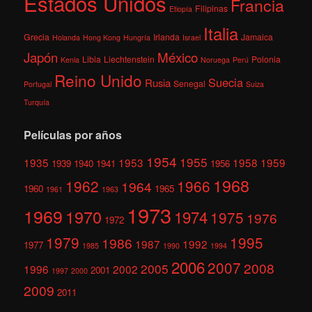
Estados Unidos
Francia
Filipinas
Etiopía
Italia
Grecia
Irlanda
Jamaica
Holanda
Hong Kong
Hungría
Israel
México
Japón
Libia
Liechtenstein
Polonia
Kenia
Noruega
Perú
Reino Unido
Suecia
Rusia
Senegal
Portugal
Suiza
Turquía
Películas por años
1954
1955
1935
1953
1958
1959
1939
1940
1941
1956
1968
1962
1966
1964
1960
1965
1961
1963
1973
1969
1970
1974
1975
1976
1972
1979
1995
1986
1987
1992
1977
1985
1990
1994
2006
2007
2008
2005
1996
2002
2001
1997
2000
2009
2011