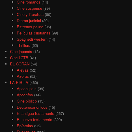
Cine romanos
(14)
Cine suspense
(89)
Cine y literatura
(80)
Drama judicial
(39)
Estrenos pejino
(95)
Películas cristianas
(99)
Spaghetti western
(14)
Thrillers
(52)
Cine japonés
(13)
Cine LGTB
(41)
EL CORÁN
(54)
Aleyas
(52)
Azoras
(52)
LA BIBLIA
(460)
Apocalipsis
(39)
Apócrifos
(14)
Cine bíblico
(13)
Deuterocanónicos
(15)
El antiguo testamento
(267)
El nuevo testamento
(329)
Epístolas
(96)
Evangelios
(268)