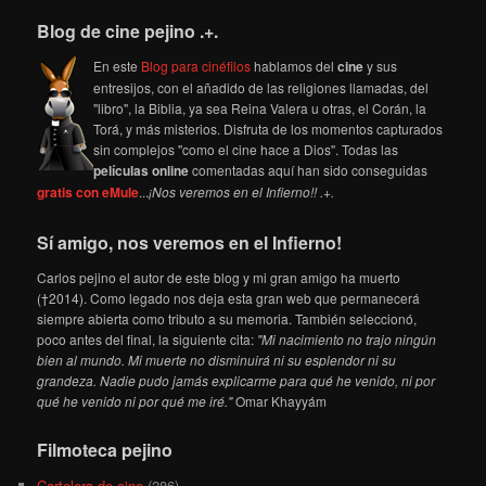
Blog de cine pejino .+.
En este
Blog para cinéfilos
hablamos del
cine
y sus
entresijos, con el añadido de las religiones llamadas, del
"libro", la Biblia, ya sea Reina Valera u otras, el Corán, la
Torá, y más misterios. Disfruta de los momentos capturados
sin complejos "como el cine hace a Dios". Todas las
películas online
comentadas aquí han sido conseguidas
gratis con eMule
...
¡Nos veremos en el Infierno!! .+.
Sí amigo, nos veremos en el Infierno!
Carlos pejino el autor de este blog y mi gran amigo ha muerto
(†2014). Como legado nos deja esta gran web que permanecerá
siempre abierta como tributo a su memoria. También seleccionó,
poco antes del final, la siguiente cita:
"Mi nacimiento no trajo ningún
bien al mundo. Mi muerte no disminuirá ni su esplendor ni su
grandeza. Nadie pudo jamás explicarme para qué he venido, ni por
qué he venido ni por qué me iré."
Omar Khayyám
Filmoteca pejino
Cartelera de cine
(286)