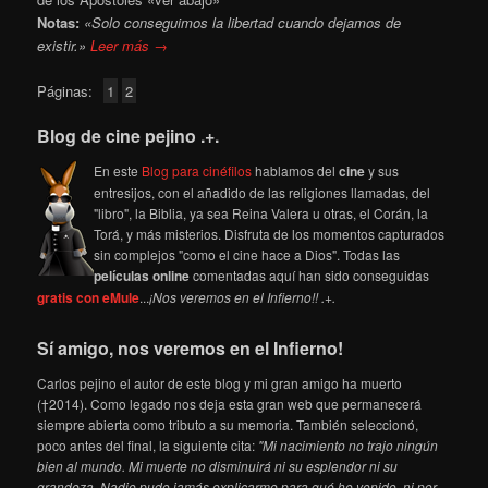
Notas:
«Solo conseguimos la libertad cuando dejamos de
existir.»
Leer más →
Páginas:
1
2
Blog de cine pejino .+.
En este
Blog para cinéfilos
hablamos del
cine
y sus
entresijos, con el añadido de las religiones llamadas, del
"libro", la Biblia, ya sea Reina Valera u otras, el Corán, la
Torá, y más misterios. Disfruta de los momentos capturados
sin complejos "como el cine hace a Dios". Todas las
películas online
comentadas aquí han sido conseguidas
gratis con eMule
...
¡Nos veremos en el Infierno!! .+.
Sí amigo, nos veremos en el Infierno!
Carlos pejino el autor de este blog y mi gran amigo ha muerto
(†2014). Como legado nos deja esta gran web que permanecerá
siempre abierta como tributo a su memoria. También seleccionó,
poco antes del final, la siguiente cita:
"Mi nacimiento no trajo ningún
bien al mundo. Mi muerte no disminuirá ni su esplendor ni su
grandeza. Nadie pudo jamás explicarme para qué he venido, ni por