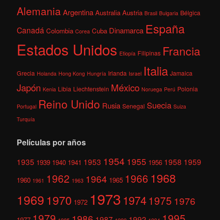
Alemania
Argentina
Australia
Austria
Bélgica
Brasil
Bulgaria
España
Canadá
Dinamarca
Colombia
Cuba
Corea
Estados Unidos
Francia
Filipinas
Etiopía
Italia
Grecia
Irlanda
Jamaica
Holanda
Hong Kong
Hungría
Israel
México
Japón
Libia
Liechtenstein
Polonia
Kenia
Noruega
Perú
Reino Unido
Suecia
Rusia
Senegal
Portugal
Suiza
Turquía
Películas por años
1954
1955
1935
1953
1958
1959
1939
1940
1941
1956
1968
1962
1966
1964
1960
1965
1961
1963
1973
1969
1970
1974
1975
1976
1972
1979
1995
1986
1987
1992
1977