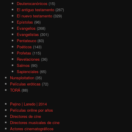
Deuterocanónicos
(15)
El antiguo testamento
(267)
El nuevo testamento
(329)
Epístolas
(96)
Evangelios
(268)
Evangelistas
(301)
Pentateuco
(83)
Poéticos
(143)
Profetas
(115)
Revelaciones
(36)
Salmos
(90)
Sapienciales
(65)
Nunsploitation
(35)
Películas eróticas
(72)
TORÁ
(88)
Pejino | Laredo | 2014
Películas online por años
Directores de cine
Directores musicales de cine
Actores cinematográficos