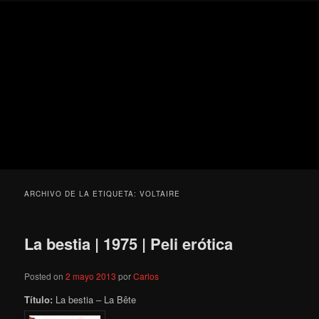
Ir
Ir
Secondary
Blog
al
al
menu
de
contenido
contenido
cine
Para todos los públicos
principal
secundario
pejino
Blog de cine pejino
ARCHIVO DE LA ETIQUETA:
VOLTAIRE
La bestia | 1975 | Peli erótica
Posted on
2 mayo 2013
por
Carlos
Título:
La bestia – La Bête