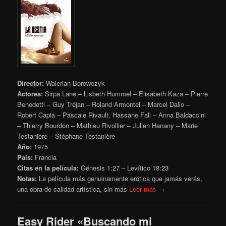
Director:
Walerian Borowczyk
Actores:
Sirpa Lane – Lisbeth Hummel – Elisabeth Kaza – Pierre
Benedetti – Guy Tréjan – Roland Armontel – Marcel Dalio –
Robert Capia – Pascale Rivault, Hassane Fall – Anna Baldaccini
– Thierry Bourdon – Mathieu Rivollier – Julien Hanany – Marie
Testanière – Stéphane Testanière
Año:
1975
País:
Francia
Citas en la película:
Génesis 1:27 – Levítico 18:23
Notas:
La película más genuinamente erótica que jamás verás,
una obra de calidad artística, sin más
Leer más →
Easy Rider «Buscando mi