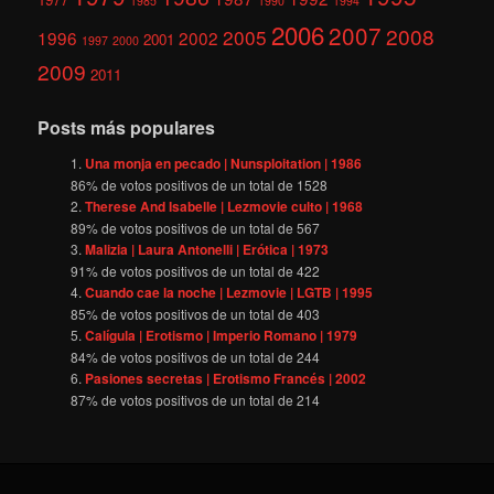
1985
1990
1994
2006
2007
2008
2005
1996
2002
2001
1997
2000
2009
2011
Posts más populares
Una monja en pecado | Nunsploitation | 1986
86
% de votos positivos de un total de
1528
Therese And Isabelle | Lezmovie culto | 1968
89
% de votos positivos de un total de
567
Malizia | Laura Antonelli | Erótica | 1973
91
% de votos positivos de un total de
422
Cuando cae la noche | Lezmovie | LGTB | 1995
85
% de votos positivos de un total de
403
Calígula | Erotismo | Imperio Romano | 1979
84
% de votos positivos de un total de
244
Pasiones secretas | Erotismo Francés | 2002
87
% de votos positivos de un total de
214