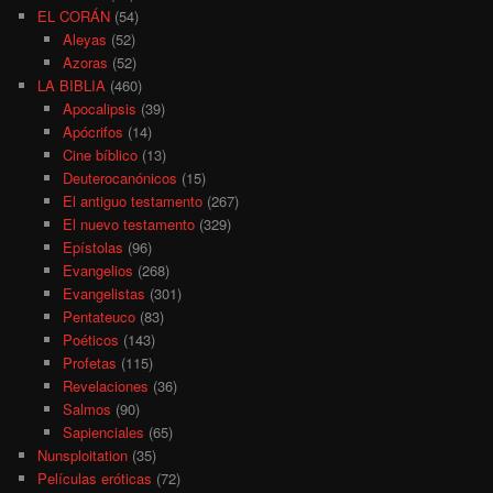
EL CORÁN
(54)
Aleyas
(52)
Azoras
(52)
LA BIBLIA
(460)
Apocalipsis
(39)
Apócrifos
(14)
Cine bíblico
(13)
Deuterocanónicos
(15)
El antiguo testamento
(267)
El nuevo testamento
(329)
Epístolas
(96)
Evangelios
(268)
Evangelistas
(301)
Pentateuco
(83)
Poéticos
(143)
Profetas
(115)
Revelaciones
(36)
Salmos
(90)
Sapienciales
(65)
Nunsploitation
(35)
Películas eróticas
(72)