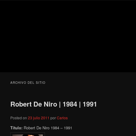
Ir
Ir
Secondary
Blog
al
al
menu
de
contenido
contenido
cine
Para todos los públicos
principal
secundario
pejino
Blog de cine pejino
ARCHIVO DEL SITIO
Robert De Niro | 1984 | 1991
Posted on
23 julio 2011
por
Carlos
Título:
Robert De Niro 1984 – 1991