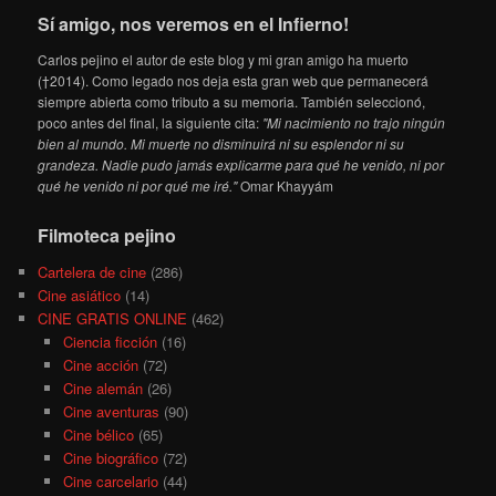
Sí amigo, nos veremos en el Infierno!
Carlos pejino el autor de este blog y mi gran amigo ha muerto
(†2014). Como legado nos deja esta gran web que permanecerá
siempre abierta como tributo a su memoria. También seleccionó,
poco antes del final, la siguiente cita:
"Mi nacimiento no trajo ningún
bien al mundo. Mi muerte no disminuirá ni su esplendor ni su
grandeza. Nadie pudo jamás explicarme para qué he venido, ni por
qué he venido ni por qué me iré."
Omar Khayyám
Filmoteca pejino
Cartelera de cine
(286)
Cine asiático
(14)
CINE GRATIS ONLINE
(462)
Ciencia ficción
(16)
Cine acción
(72)
Cine alemán
(26)
Cine aventuras
(90)
Cine bélico
(65)
Cine biográfico
(72)
Cine carcelario
(44)