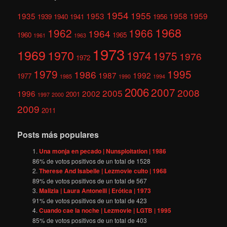
1954
1955
1935
1953
1958
1959
1939
1940
1941
1956
1968
1962
1966
1964
1960
1965
1961
1963
1973
1969
1970
1974
1975
1976
1972
1979
1995
1986
1987
1992
1977
1985
1990
1994
2006
2007
2008
2005
1996
2002
2001
1997
2000
2009
2011
Posts más populares
Una monja en pecado | Nunsploitation | 1986
86
% de votos positivos de un total de
1528
Therese And Isabelle | Lezmovie culto | 1968
89
% de votos positivos de un total de
567
Malizia | Laura Antonelli | Erótica | 1973
91
% de votos positivos de un total de
423
Cuando cae la noche | Lezmovie | LGTB | 1995
85
% de votos positivos de un total de
403