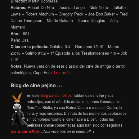
Director:
Martin Scorsese
Actores:
Robert De Niro – Jessica Lange – Nick Nolte – Juliette
Lewis – Robert Mitchum – Gregory Peck – Joe Don Baker – Fred
Dalton Thompson – Martin Balsam – Illeana Douglas – Zully
Montero
Año:
1991
País:
Usa
Citas en la película:
Gálatas 3:4 – Romanos 12:19 – Mateo
26:18 – Salmo 91:2 – 1ª Epístola a los Tesalonicenses 4:6 – Job
1:19
Notas:
Nueva versión de este clásico del cine de intriga o terror
psicológico, Cape Fear,
Leer más →
Blog de cine pejino .+.
En este
Blog para cinéfilos
hablamos del
cine
y sus
entresijos, con el añadido de las religiones llamadas, del
"libro", la Biblia, ya sea Reina Valera u otras, el Corán, la
Torá, y más misterios. Disfruta de los momentos capturados
sin complejos "como el cine hace a Dios". Todas las
películas online
comentadas aquí han sido conseguidas
gratis con eMule
...
¡Nos veremos en el Infierno!! .+.