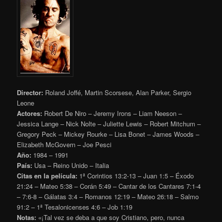
Director:
Roland Joffé, Martin Scorsese, Alan Parker, Sergio
Leone
Actores:
Robert De Niro – Jeremy Irons – Liam Neeson –
Jessica Lange – Nick Nolte – Juliette Lewis – Robert Mitchum –
Gregory Peck – Mickey Rourke – Lisa Bonet – James Woods –
Elizabeth McGovern – Joe Pesci
Año:
1984 – 1991
País:
Usa – Reino Unido – Italia
Citas en la película:
1ª Corintios 13:2-13 – Juan 1:5 – Éxodo
21:24 – Mateo 5:38 – Corán 5:49 – Cantar de los Cantares 7:1-4
– 7:6-8 – Gálatas 3:4 – Romanos 12:19 – Mateo 26:18 – Salmo
91:2 – 1ª Tesalonicenses 4:6 – Job 1:19
Notas:
«¡Tal vez se deba a que soy Cristiano, pero, nunca