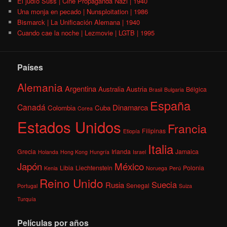
El judío Süss | Cine Propaganda Nazi | 1940
Una monja en pecado | Nunsploitation | 1986
Bismarck | La Unificación Alemana | 1940
Cuando cae la noche | Lezmovie | LGTB | 1995
Países
Alemania
Argentina
Australia
Austria
Bélgica
Brasil
Bulgaria
España
Canadá
Dinamarca
Colombia
Cuba
Corea
Estados Unidos
Francia
Filipinas
Etiopía
Italia
Grecia
Irlanda
Jamaica
Holanda
Hong Kong
Hungría
Israel
México
Japón
Libia
Liechtenstein
Polonia
Kenia
Noruega
Perú
Reino Unido
Suecia
Rusia
Senegal
Portugal
Suiza
Turquía
Películas por años