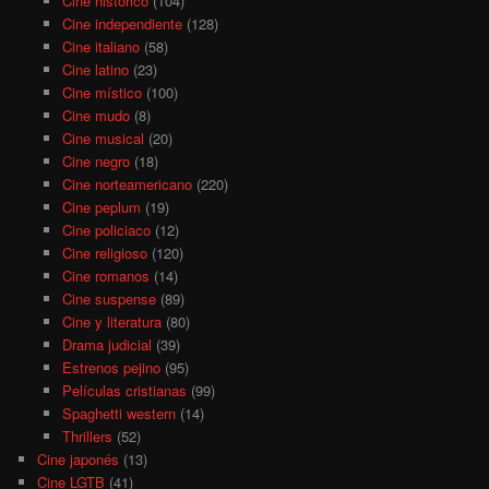
Cine histórico
(104)
Cine independiente
(128)
Cine italiano
(58)
Cine latino
(23)
Cine místico
(100)
Cine mudo
(8)
Cine musical
(20)
Cine negro
(18)
Cine norteamericano
(220)
Cine peplum
(19)
Cine policiaco
(12)
Cine religioso
(120)
Cine romanos
(14)
Cine suspense
(89)
Cine y literatura
(80)
Drama judicial
(39)
Estrenos pejino
(95)
Películas cristianas
(99)
Spaghetti western
(14)
Thrillers
(52)
Cine japonés
(13)
Cine LGTB
(41)