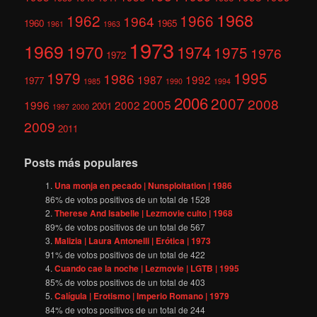
1968
1962
1966
1964
1960
1965
1961
1963
1973
1969
1970
1974
1975
1976
1972
1979
1995
1986
1987
1992
1977
1985
1990
1994
2006
2007
2008
2005
1996
2002
2001
1997
2000
2009
2011
Posts más populares
Una monja en pecado | Nunsploitation | 1986
86
% de votos positivos de un total de
1528
Therese And Isabelle | Lezmovie culto | 1968
89
% de votos positivos de un total de
567
Malizia | Laura Antonelli | Erótica | 1973
91
% de votos positivos de un total de
422
Cuando cae la noche | Lezmovie | LGTB | 1995
85
% de votos positivos de un total de
403
Calígula | Erotismo | Imperio Romano | 1979
84
% de votos positivos de un total de
244