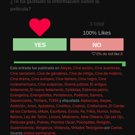
¿Te ha gustado la información sobre la
película?
3 total
100
% Likes
YES
NO
0
% do not like it
Esta entrada fue publicada en
Aleyas
,
Cine acción
,
Cine aventuras
,
Cine carcelario
,
Cine de gánsteres
,
Cine de intriga
,
Cine de misterio
,
Cine drama
,
Cine europeo
,
Cine italiano
,
Cine negro
,
Cine
norteamericano
,
Cine suspense
,
Drama judicial
,
El antiguo
testamento
,
El nuevo testamento
,
Epístolas
,
Estrenos pejino
,
Evangelios
,
Evangelistas
,
Pentateuco
,
Poéticos
,
Salmos
,
Sapienciales
,
Thrillers
,
TORÁ
y etiquetada
Alabanzas
,
Aleyas
,
Ambición
,
Amor
,
Apóstoles
,
Cinéfilos
,
Codicia
,
Cristianismo
,
El Cantar
de los Cantares
,
eMule
,
Escritores
,
Éxodo
,
Fe
,
Frikis
,
Humor
,
Indios
,
Italiano
,
Ley del Talión
,
Locura
,
Misticismo
,
New Orleans
,
Ojo por Ojo
,
Películas gratis
,
Pobres
,
Premios Oscar
,
Psicópatas
,
Religión
,
Supervivencia
,
Venganza
,
Violencia
,
Virtudes Teologales
por
Carlos
.
Guarda
enlace permanente
.