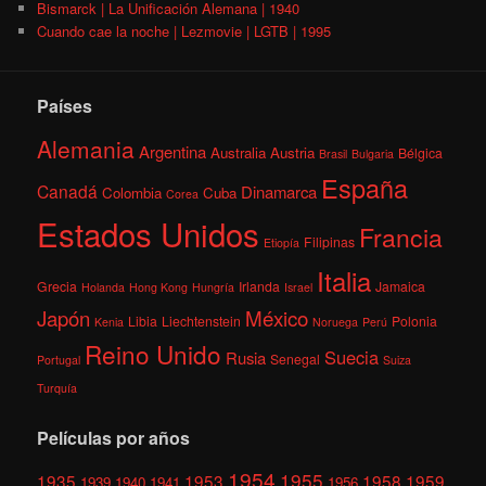
Bismarck | La Unificación Alemana | 1940
Cuando cae la noche | Lezmovie | LGTB | 1995
Países
Alemania
Argentina
Australia
Austria
Bélgica
Brasil
Bulgaria
España
Canadá
Dinamarca
Colombia
Cuba
Corea
Estados Unidos
Francia
Filipinas
Etiopía
Italia
Grecia
Irlanda
Jamaica
Holanda
Hong Kong
Hungría
Israel
México
Japón
Libia
Liechtenstein
Polonia
Kenia
Noruega
Perú
Reino Unido
Suecia
Rusia
Senegal
Portugal
Suiza
Turquía
Películas por años
1954
1955
1935
1953
1958
1959
1939
1940
1941
1956