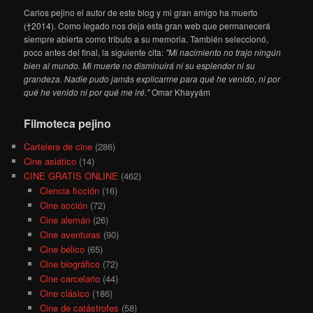
Carlos pejino el autor de este blog y mi gran amigo ha muerto
(†2014). Como legado nos deja esta gran web que permanecerá
siempre abierta como tributo a su memoria. También seleccionó,
poco antes del final, la siguiente cita:
"Mi nacimiento no trajo ningún
bien al mundo. Mi muerte no disminuirá ni su esplendor ni su
grandeza. Nadie pudo jamás explicarme para qué he venido, ni por
qué he venido ni por qué me iré."
Omar Khayyám
Filmoteca pejino
Cartelera de cine
(286)
Cine asiático
(14)
CINE GRATIS ONLINE
(462)
Ciencia ficción
(16)
Cine acción
(72)
Cine alemán
(26)
Cine aventuras
(90)
Cine bélico
(65)
Cine biográfico
(72)
Cine carcelario
(44)
Cine clásico
(186)
Cine de catástrofes
(58)