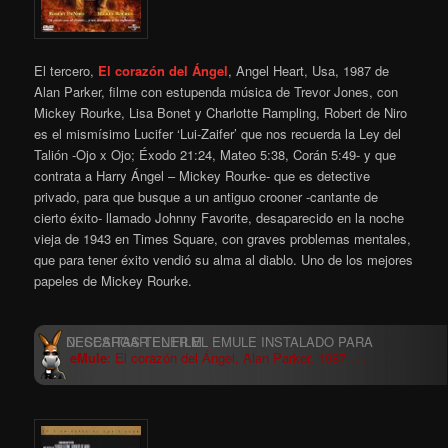
El tercero,
El corazón del Ángel
, Angel Heart, Usa, 1987 de
Alan Parker, filme con estupenda música de Trevor Jones, con
Mickey Rourke, Lisa Bonet y Charlotte Rampling, Robert de Niro
es el mismísimo Lucifer ‘Lui-Zaifer’ que nos recuerda la Ley del
Talión -Ojo x Ojo; Éxodo 21:24, Mateo 5:38, Corán 5:49- y que
contrata a Harry Ángel – Mickey Rourke- que es detective
privado, para que busque a un antiguo crooner -cantante de
cierto éxito- llamado Johnny Favorite, desaparecido en la noche
vieja de 1943 en Times Square, con graves problemas mentales,
que para tener éxito vendió su alma al diablo. Uno de los mejores
papeles de Mickey Rourke.
eMule
: El corazón del Ángel, Alan Parker, 1987 .+.