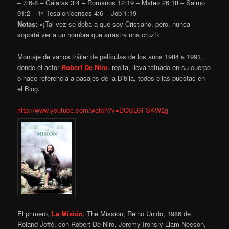
– 7:6-8 – Gálatas 3:4 – Romanos 12:19 – Mateo 26:18 – Salmo
91:2 – 1ª Tesalonicenses 4:6 – Job 1:19
Notas:
«¡Tal vez se deba a que soy Cristiano, pero, nunca
soporté ver a un hombre que arrastra una cruz!»
Montaje de varios tráiler de películas de los años 1984 a 1991,
donde el actor
Robert De Niro
, recita, lleva tatuado en su cuerpo
o hace referencia a pasajes de la Biblia, todos ellas puestas en
el Blog.
http://www.youtube.com/watch?v=DQSLGFSKW2g
El primero,
La Misión
, The Mission, Reino Unido, 1986 de
Roland Joffé, con Robert De Niro, Jeremy Irons y Liam Neeson,