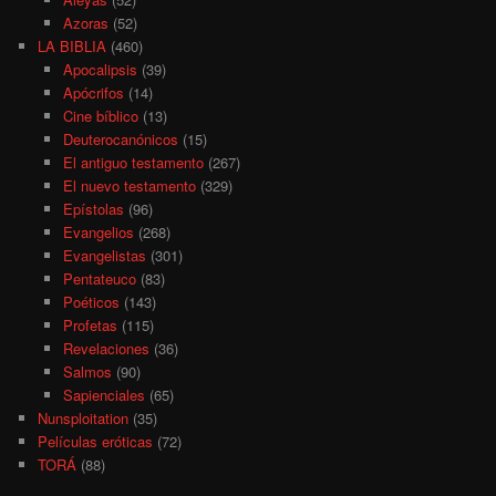
Azoras
(52)
LA BIBLIA
(460)
Apocalipsis
(39)
Apócrifos
(14)
Cine bíblico
(13)
Deuterocanónicos
(15)
El antiguo testamento
(267)
El nuevo testamento
(329)
Epístolas
(96)
Evangelios
(268)
Evangelistas
(301)
Pentateuco
(83)
Poéticos
(143)
Profetas
(115)
Revelaciones
(36)
Salmos
(90)
Sapienciales
(65)
Nunsploitation
(35)
Películas eróticas
(72)
TORÁ
(88)