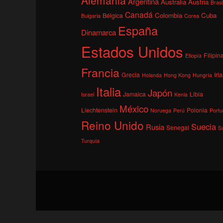
Argentina
Australia
Austria
Brasi
Canadá
Colombia
Cuba
Bélgica
Bulgaria
Corea
España
Dinamarca
Estados Unidos
Filipin
Etiopía
Francia
Grecia
Irl
Holanda
Hong Kong
Hungría
Italia
Japón
Jamaica
Libia
Israel
Kenia
México
Liechtenstein
Polonia
Noruega
Perú
Portu
Reino Unido
Suecia
Rusia
Senegal
S
Turquía