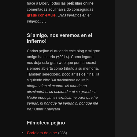
hace a Dios". Todas las
películas online
comentadas aquí han sido conseguidas
gratis con eMule
...
¡Nos veremos en el
Infierno!! .+.
Sí amigo, nos veremos en el
Infierno!
Carlos pejino el autor de este blog y mi gran
amigo ha muerto (†2014). Como legado
nos deja esta gran web que permanecerá
siempre abierta como tributo a su memoria.
También seleccionó, poco antes del final, la
siguiente cita:
"Mi nacimiento no trajo
ningún bien al mundo. Mi muerte no
disminuirá ni su esplendor ni su grandeza.
Nadie pudo jamás explicarme para qué he
venido, ni por qué he venido ni por qué me
iré."
Omar Khayyám
Filmoteca pejino
Cartelera de cine
(286)