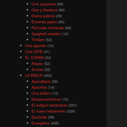
Cine suspense
(89)
Cine y literatura
(80)
Drama judicial
(39)
Estrenos pejino
(95)
Películas cristianas
(99)
Spaghetti western
(14)
Thrillers
(52)
Cine japonés
(13)
Cine LGTB
(41)
EL CORÁN
(54)
Aleyas
(52)
Azoras
(52)
LA BIBLIA
(460)
Apocalipsis
(39)
Apócrifos
(14)
Cine bíblico
(13)
Deuterocanónicos
(15)
El antiguo testamento
(267)
El nuevo testamento
(329)
Epístolas
(96)
Evangelios
(268)