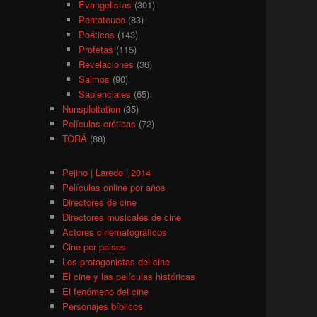
Evangelistas
(301)
Pentateuco
(83)
Poéticos
(143)
Profetas
(115)
Revelaciones
(36)
Salmos
(90)
Sapienciales
(65)
Nunsploitation
(35)
Películas eróticas
(72)
TORÁ
(88)
Pejino | Laredo | 2014
Películas online por años
Directores de cine
Directores musicales de cine
Actores cinematográficos
Cine por paises
Los protagonistas del cine
El cine y las películas históricas
El fenómeno del cine
Personajes bíblicos