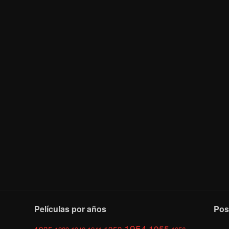
Películas por años
Pos
1954
1955
1935
1953