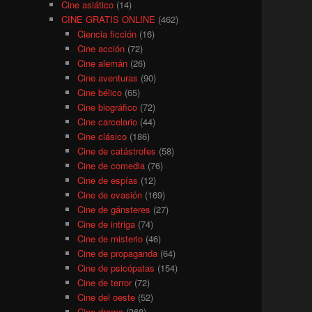
Cine asiático
(14)
CINE GRATIS ONLINE
(462)
Ciencia ficción
(16)
Cine acción
(72)
Cine alemán
(26)
Cine aventuras
(90)
Cine bélico
(65)
Cine biográfico
(72)
Cine carcelario
(44)
Cine clásico
(186)
Cine de catástrofes
(58)
Cine de comedia
(76)
Cine de espías
(12)
Cine de evasión
(169)
Cine de gánsteres
(27)
Cine de intriga
(74)
Cine de misterio
(46)
Cine de propaganda
(64)
Cine de psicópatas
(154)
Cine de terror
(72)
Cine del oeste
(52)
Cine drama
(368)