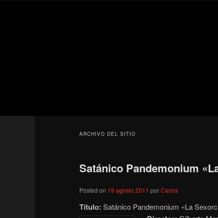
Ir
Ir
Secondary
al
al
menu
contenido
contenido
Para todos los públicos
principal
secundario
Blog de cine 
ARCHIVO DEL SITIO
Satánico Pandemonium «La 
Posted on
19 agosto 2011
por
Carlos
Título:
Satánico Pandemonium «La Sexorc