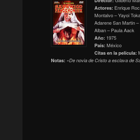
Director:
Gilberto Mar
Actores:
Enrique Roch
Montalvo – Yayoi Toka
Adarene San Martin – 
Alban – Paula Aack
Año:
1975
País:
México
Citas en la película:
M
Notas:
«De novia de Cristo a esclava de S