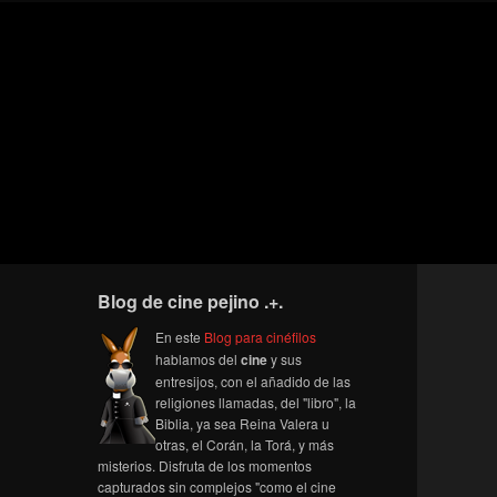
Blog de cine pejino .+.
En este
Blog para cinéfilos
hablamos del
cine
y sus
entresijos, con el añadido de las
religiones llamadas, del "libro", la
Biblia, ya sea Reina Valera u
otras, el Corán, la Torá, y más
misterios. Disfruta de los momentos
capturados sin complejos "como el cine