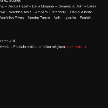
tínez Solares
a – Cecilia Pezet – Delia Magaña – Clemencia Colin – Laura
wa – Veronica Avila – Amparo Fustenberg – Daniel Alberto –
Verónica Rivas – Sandra Torres – Velia Lupercio – Patricia
ateo 4:10
atanás.»
Película erótica, místico religiosa,
Leer más →