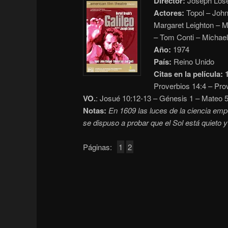
Director:
Joseph Los
Actores:
Topol – John
Margaret Leighton – M
– Tom Conti – Michael
Año:
1974
País:
Reino Unido
Citas en la película:
Proverbios 14:4 – Pro
VO.
: Josué 10:12-13 – Génesis 1 – Mateo 
Notas:
En 1609 las luces de la ciencia empe
se dispuso a probar que el Sol está quieto y l
Páginas:
1
2