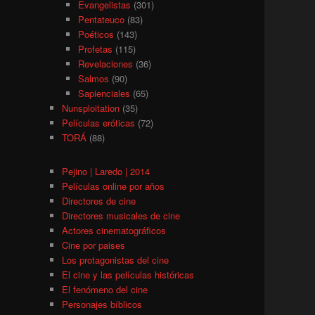
Evangelistas
(301)
Pentateuco
(83)
Poéticos
(143)
Profetas
(115)
Revelaciones
(36)
Salmos
(90)
Sapienciales
(65)
Nunsploitation
(35)
Películas eróticas
(72)
TORÁ
(88)
Pejino | Laredo | 2014
Películas online por años
Directores de cine
Directores musicales de cine
Actores cinematográficos
Cine por paises
Los protagonistas del cine
El cine y las películas históricas
El fenómeno del cine
Personajes bíblicos