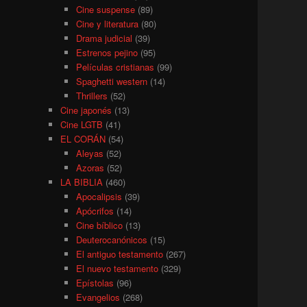
Cine suspense
(89)
Cine y literatura
(80)
Drama judicial
(39)
Estrenos pejino
(95)
Películas cristianas
(99)
Spaghetti western
(14)
Thrillers
(52)
Cine japonés
(13)
Cine LGTB
(41)
EL CORÁN
(54)
Aleyas
(52)
Azoras
(52)
LA BIBLIA
(460)
Apocalipsis
(39)
Apócrifos
(14)
Cine bíblico
(13)
Deuterocanónicos
(15)
El antiguo testamento
(267)
El nuevo testamento
(329)
Epístolas
(96)
Evangelios
(268)