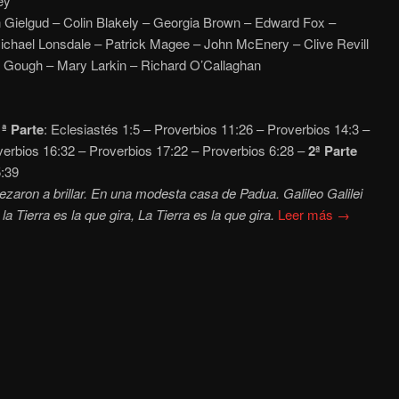
ey
 Gielgud – Colin Blakely – Georgia Brown – Edward Fox –
ichael Lonsdale – Patrick Magee – John McEnery – Clive Revill
 Gough – Mary Larkin – Richard O’Callaghan
1ª Parte
: Eclesiastés 1:5 – Proverbios 11:26 – Proverbios 14:3 –
verbios 16:32 – Proverbios 17:22 – Proverbios 6:28 –
2ª Parte
5:39
zaron a brillar. En una modesta casa de Padua. Galileo Galilei
a Tierra es la que gira, La Tierra es la que gira.
Leer más →