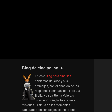
Blog de cine pejino .+.
En este
Blog para cinéfilos
hablamos del
cine
y sus
entresijos, con el añadido de las
religiones llamadas, del "libro", la
Biblia, ya sea Reina Valera u
otras, el Corán, la Torá, y más
misterios. Disfruta de los momentos
capturados sin complejos "como el cine