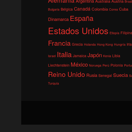
Argentina
Australia
Austria
Brasi
Canadá
Colombia
Cuba
Bélgica
Bulgaria
Corea
España
Dinamarca
Estados Unidos
Filipin
Etiopía
Francia
Grecia
Irl
Holanda
Hong Kong
Hungría
Italia
Japón
Jamaica
Libia
Israel
Kenia
México
Liechtenstein
Polonia
Noruega
Perú
Portu
Reino Unido
Suecia
Rusia
Senegal
S
Turquía