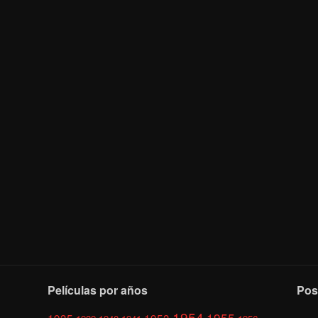
Películas por años
Pos
1954
1955
1935
1953