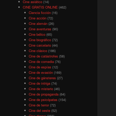
Cine asiático
(14)
CINE GRATIS ONLINE
(462)
Ciencia ficción
(16)
Cine acción
(72)
Cine alemán
(26)
Cine aventuras
(90)
Cine bélico
(65)
Cine biográfico
(72)
Cine carcelario
(44)
Cine clásico
(186)
Cine de catástrofes
(58)
Cine de comedia
(76)
Cine de espías
(12)
Cine de evasión
(169)
Cine de gánsteres
(27)
Cine de intriga
(74)
Cine de misterio
(46)
Cine de propaganda
(64)
Cine de psicópatas
(154)
Cine de terror
(72)
Cine del oeste
(52)
Cine drama
(368)