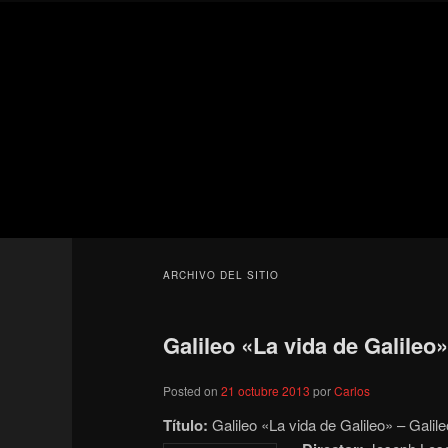
Ir
Ir
Secondary
al
al
menu
contenido
contenido
Para todos los públicos
principal
secundario
Blog de cine 
ARCHIVO DEL SITIO
Galileo «La vida de Galileo»
Posted on
21 octubre 2013
por
Carlos
Título:
Galileo «La vida de Galileo» – Galile