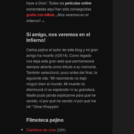
hace a Dios". Todas las
películas online
comentadas aquí han sido conseguidas
gratis con eMule
...
¡Nos veremos en el
Infierno!! .+.
Sí amigo, nos veremos en el
Infierno!
Carlos pejino el autor de este blog y mi gran
amigo ha muerto (†2014). Como legado
nos deja esta gran web que permanecerá
siempre abierta como tributo a su memoria.
También seleccionó, poco antes del final, la
siguiente cita:
"Mi nacimiento no trajo
ningún bien al mundo. Mi muerte no
disminuirá ni su esplendor ni su grandeza.
Nadie pudo jamás explicarme para qué he
venido, ni por qué he venido ni por qué me
iré."
Omar Khayyám
Filmoteca pejino
Cartelera de cine
(286)