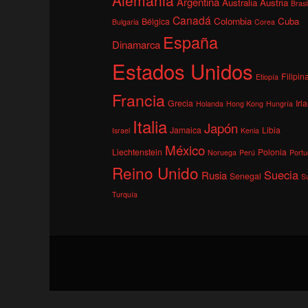
Argentina
Australia
Austria
Brasi
Canadá
Colombia
Cuba
Bélgica
Bulgaria
Corea
España
Dinamarca
Estados Unidos
Filipin
Etiopía
Francia
Grecia
Irl
Holanda
Hong Kong
Hungría
Italia
Japón
Jamaica
Libia
Israel
Kenia
México
Liechtenstein
Polonia
Noruega
Perú
Portu
Reino Unido
Suecia
Rusia
Senegal
S
Turquía