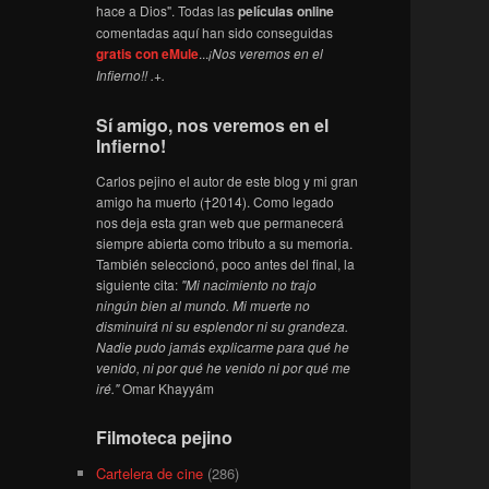
hace a Dios". Todas las
películas online
comentadas aquí han sido conseguidas
gratis con eMule
...
¡Nos veremos en el
Infierno!! .+.
Sí amigo, nos veremos en el
Infierno!
Carlos pejino el autor de este blog y mi gran
amigo ha muerto (†2014). Como legado
nos deja esta gran web que permanecerá
siempre abierta como tributo a su memoria.
También seleccionó, poco antes del final, la
siguiente cita:
"Mi nacimiento no trajo
ningún bien al mundo. Mi muerte no
disminuirá ni su esplendor ni su grandeza.
Nadie pudo jamás explicarme para qué he
venido, ni por qué he venido ni por qué me
iré."
Omar Khayyám
Filmoteca pejino
Cartelera de cine
(286)