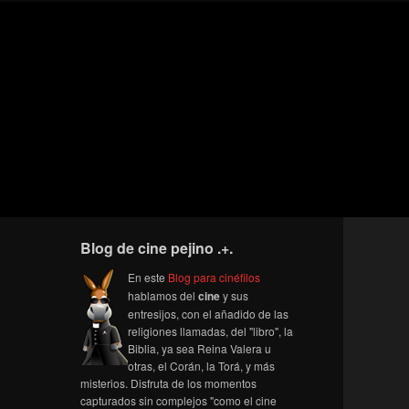
Blog de cine pejino .+.
En este
Blog para cinéfilos
hablamos del
cine
y sus
entresijos, con el añadido de las
religiones llamadas, del "libro", la
Biblia, ya sea Reina Valera u
otras, el Corán, la Torá, y más
misterios. Disfruta de los momentos
capturados sin complejos "como el cine