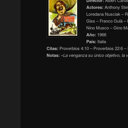
Director:
Albert Cardif
Actores:
Anthony Stef
Loredana Nusciak – Ro
Giss – Franco Gulà – 
Nino Musco – Gino Ma
Año:
1966
País:
Italia
Citas:
Proverbios 4:10 – Proverbios 22:6 –
Notas:
«La venganza su único objetivo, la vi