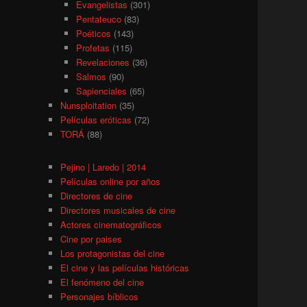
Evangelistas
(301)
Pentateuco
(83)
Poéticos
(143)
Profetas
(115)
Revelaciones
(36)
Salmos
(90)
Sapienciales
(65)
Nunsploitation
(35)
Películas eróticas
(72)
TORÁ
(88)
Pejino | Laredo | 2014
Películas online por años
Directores de cine
Directores musicales de cine
Actores cinematográficos
Cine por paises
Los protagonistas del cine
El cine y las películas históricas
El fenómeno del cine
Personajes bíblicos