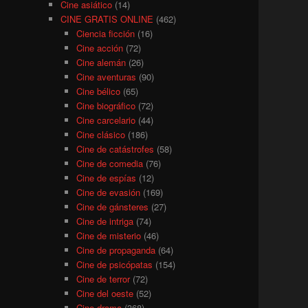
Cine asiático
(14)
CINE GRATIS ONLINE
(462)
Ciencia ficción
(16)
Cine acción
(72)
Cine alemán
(26)
Cine aventuras
(90)
Cine bélico
(65)
Cine biográfico
(72)
Cine carcelario
(44)
Cine clásico
(186)
Cine de catástrofes
(58)
Cine de comedia
(76)
Cine de espías
(12)
Cine de evasión
(169)
Cine de gánsteres
(27)
Cine de intriga
(74)
Cine de misterio
(46)
Cine de propaganda
(64)
Cine de psicópatas
(154)
Cine de terror
(72)
Cine del oeste
(52)
Cine drama
(368)