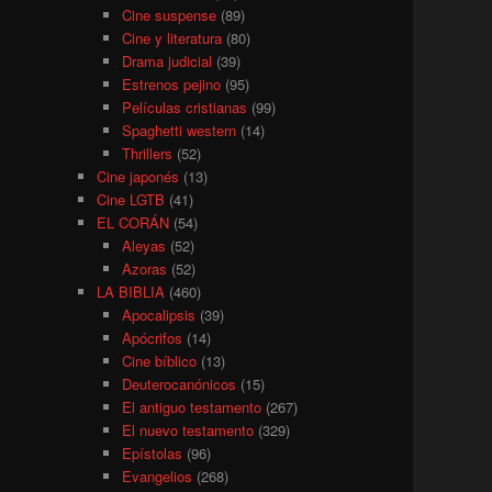
Cine suspense
(89)
Cine y literatura
(80)
Drama judicial
(39)
Estrenos pejino
(95)
Películas cristianas
(99)
Spaghetti western
(14)
Thrillers
(52)
Cine japonés
(13)
Cine LGTB
(41)
EL CORÁN
(54)
Aleyas
(52)
Azoras
(52)
LA BIBLIA
(460)
Apocalipsis
(39)
Apócrifos
(14)
Cine bíblico
(13)
Deuterocanónicos
(15)
El antiguo testamento
(267)
El nuevo testamento
(329)
Epístolas
(96)
Evangelios
(268)