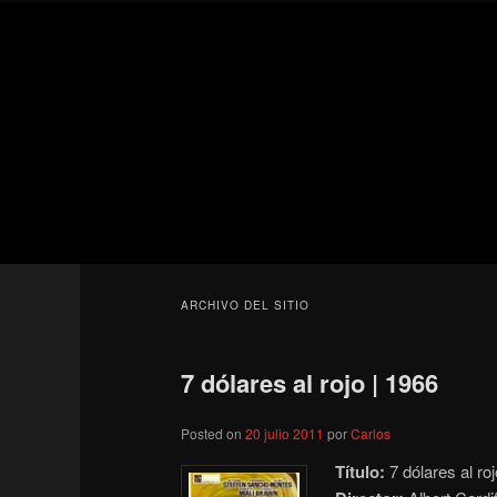
Ir
Ir
Secondary
al
al
menu
contenido
contenido
Para todos los públicos
principal
secundario
Blog de cine 
ARCHIVO DEL SITIO
7 dólares al rojo | 1966
Posted on
20 julio 2011
por
Carlos
Título:
7 dólares al roj