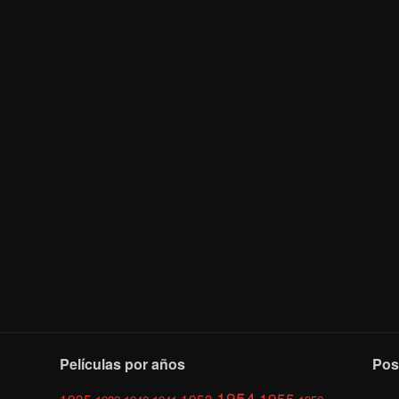
Películas por años
Pos
1954
1955
1935
1953