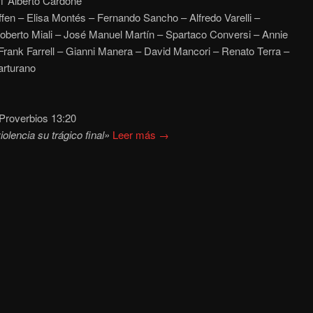
f ‘Alberto Cardone’
fen – Elisa Montés – Fernando Sancho – Alfredo Varelli –
berto Miali – José Manuel Martín – Spartaco Conversi – Annie
Frank Farrell – Gianni Manera – David Mancori – Renato Terra –
rturano
 Proverbios 13:20
olencia su trágico final»
Leer más →