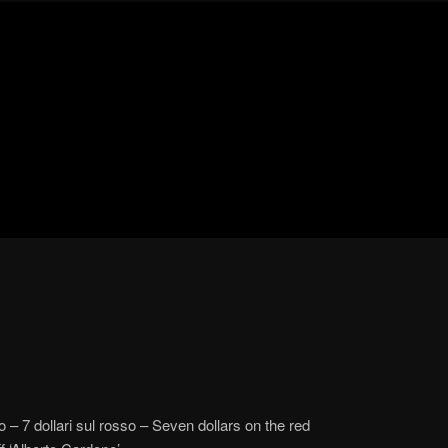
Blog
de
cine
pejino
pejino
o – 7 dollari sul rosso – Seven dollars on the red