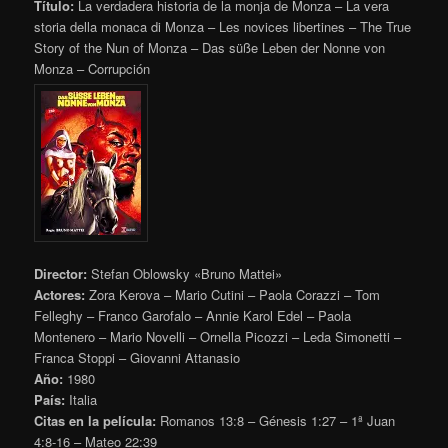
Título:
La verdadera historia de la monja de Monza – La vera
storia della monaca di Monza – Les novices libertines – The True
Story of the Nun of Monza – Das süße Leben der Nonne von
Monza – Corrupción
Director:
Stefan Oblowsky «Bruno Mattei»
Actores:
Zora Kerova – Mario Cutini – Paola Corazzi – Tom
Felleghy – Franco Garofalo – Annie Karol Edel – Paola
Montenero – Mario Novelli – Ornella Picozzi – Leda Simonetti –
Franca Stoppi – Giovanni Attanasio
Año:
1980
País:
Italia
Citas en la película:
Romanos 13:8 – Génesis 1:27 – 1ª Juan
4:8-16 – Mateo 22:39