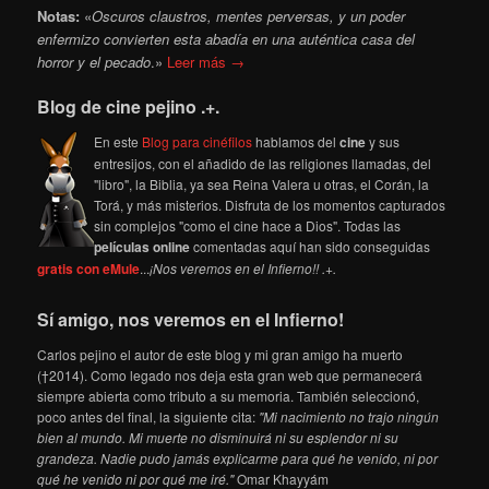
Notas:
«
Oscuros claustros, mentes perversas, y un poder
enfermizo convierten esta abadía en una auténtica casa del
horror y el pecado
.»
Leer más →
Blog de cine pejino .+.
En este
Blog para cinéfilos
hablamos del
cine
y sus
entresijos, con el añadido de las religiones llamadas, del
"libro", la Biblia, ya sea Reina Valera u otras, el Corán, la
Torá, y más misterios. Disfruta de los momentos capturados
sin complejos "como el cine hace a Dios". Todas las
películas online
comentadas aquí han sido conseguidas
gratis con eMule
...
¡Nos veremos en el Infierno!! .+.
Sí amigo, nos veremos en el Infierno!
Carlos pejino el autor de este blog y mi gran amigo ha muerto
(†2014). Como legado nos deja esta gran web que permanecerá
siempre abierta como tributo a su memoria. También seleccionó,
poco antes del final, la siguiente cita:
"Mi nacimiento no trajo ningún
bien al mundo. Mi muerte no disminuirá ni su esplendor ni su
grandeza. Nadie pudo jamás explicarme para qué he venido, ni por
qué he venido ni por qué me iré."
Omar Khayyám