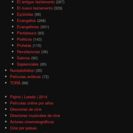
El antiguo testamento
(267)
El nuevo testamento
(329)
Epístolas
(96)
Evangelios
(268)
Evangelistas
(301)
Pentateuco
(83)
Poéticos
(143)
Profetas
(115)
Revelaciones
(36)
Salmos
(90)
Sapienciales
(65)
Nunsploitation
(35)
Películas eróticas
(72)
TORÁ
(88)
Pejino | Laredo | 2014
Películas online por años
Directores de cine
Directores musicales de cine
Actores cinematográficos
Cine por paises