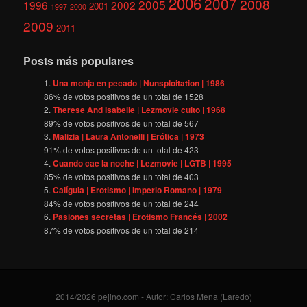
2006
2007
2008
2005
1996
2002
2001
1997
2000
2009
2011
Posts más populares
Una monja en pecado | Nunsploitation | 1986
86
% de votos positivos de un total de
1528
Therese And Isabelle | Lezmovie culto | 1968
89
% de votos positivos de un total de
567
Malizia | Laura Antonelli | Erótica | 1973
91
% de votos positivos de un total de
423
Cuando cae la noche | Lezmovie | LGTB | 1995
85
% de votos positivos de un total de
403
Calígula | Erotismo | Imperio Romano | 1979
84
% de votos positivos de un total de
244
Pasiones secretas | Erotismo Francés | 2002
87
% de votos positivos de un total de
214
2014/2026 pejino.com - Autor: Carlos Mena (Laredo)