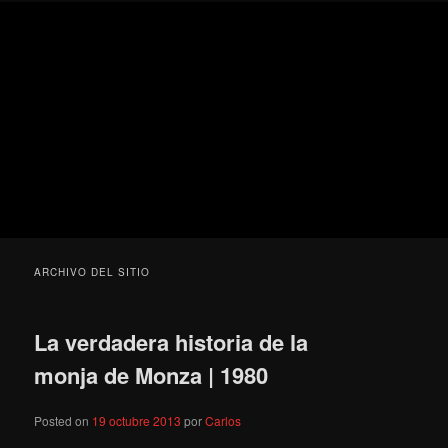
Ir
Ir
Secondary
Blog
al
al
menu
de
contenido
contenido
cine
Para todos los públicos
principal
secundario
pejino
Blog de cine pejino
ARCHIVO DEL SITIO
La verdadera historia de la
monja de Monza | 1980
Posted on
19 octubre 2013
por
Carlos