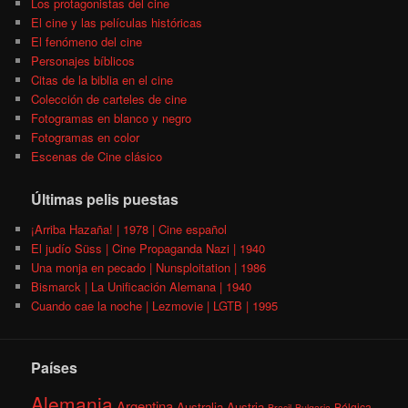
Los protagonistas del cine
El cine y las películas históricas
El fenómeno del cine
Personajes bíblicos
Citas de la biblia en el cine
Colección de carteles de cine
Fotogramas en blanco y negro
Fotogramas en color
Escenas de Cine clásico
Últimas pelis puestas
¡Arriba Hazaña! | 1978 | Cine español
El judío Süss | Cine Propaganda Nazi | 1940
Una monja en pecado | Nunsploitation | 1986
Bismarck | La Unificación Alemana | 1940
Cuando cae la noche | Lezmovie | LGTB | 1995
Países
Alemania
Argentina
Australia
Austria
Bélgica
Brasil
Bulgaria