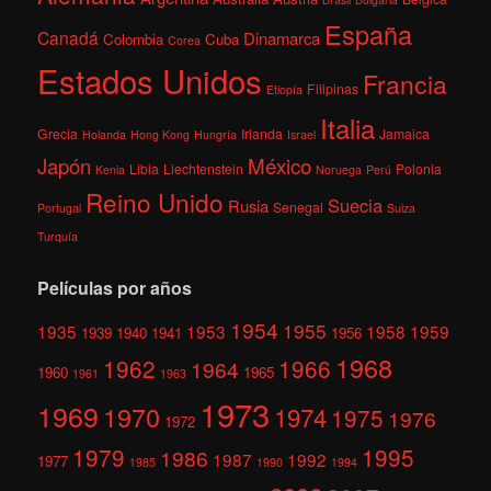
España
Canadá
Dinamarca
Colombia
Cuba
Corea
Estados Unidos
Francia
Filipinas
Etiopía
Italia
Grecia
Irlanda
Jamaica
Holanda
Hong Kong
Hungría
Israel
México
Japón
Libia
Liechtenstein
Polonia
Kenia
Noruega
Perú
Reino Unido
Suecia
Rusia
Senegal
Portugal
Suiza
Turquía
Películas por años
1954
1955
1935
1953
1958
1959
1939
1940
1941
1956
1968
1962
1966
1964
1960
1965
1961
1963
1973
1969
1970
1974
1975
1976
1972
1979
1995
1986
1987
1992
1977
1985
1990
1994