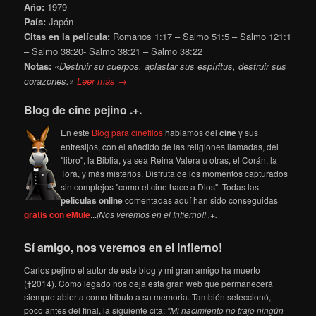
Año:
1979
País:
Japón
Citas en la película:
Romanos 1:17 – Salmo 51:5 – Salmo 121:1
– Salmo 38:20- Salmo 38:21 – Salmo 38:22
Notas:
«Destruir su cuerpos, aplastar sus espíritus, destruir sus
corazones.»
Leer más →
Blog de cine pejino .+.
En este
Blog para cinéfilos
hablamos del
cine
y sus
entresijos, con el añadido de las religiones llamadas, del
"libro", la Biblia, ya sea Reina Valera u otras, el Corán, la
Torá, y más misterios. Disfruta de los momentos capturados
sin complejos "como el cine hace a Dios". Todas las
películas online
comentadas aquí han sido conseguidas
gratis con eMule
...
¡Nos veremos en el Infierno!! .+.
Sí amigo, nos veremos en el Infierno!
Carlos pejino el autor de este blog y mi gran amigo ha muerto
(†2014). Como legado nos deja esta gran web que permanecerá
siempre abierta como tributo a su memoria. También seleccionó,
poco antes del final, la siguiente cita:
"Mi nacimiento no trajo ningún