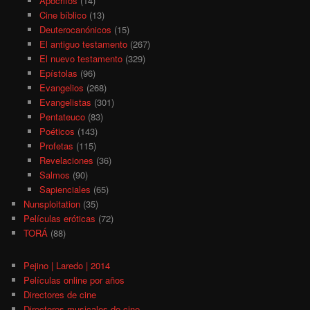
Apócrifos
(14)
Cine bíblico
(13)
Deuterocanónicos
(15)
El antiguo testamento
(267)
El nuevo testamento
(329)
Epístolas
(96)
Evangelios
(268)
Evangelistas
(301)
Pentateuco
(83)
Poéticos
(143)
Profetas
(115)
Revelaciones
(36)
Salmos
(90)
Sapienciales
(65)
Nunsploitation
(35)
Películas eróticas
(72)
TORÁ
(88)
Pejino | Laredo | 2014
Películas online por años
Directores de cine
Directores musicales de cine