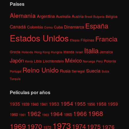
Países
Alemania
Argentina
Australia
Austria
Bélgica
Brasil
Bulgaria
España
Canadá
Dinamarca
Colombia
Cuba
Corea
Estados Unidos
Francia
Filipinas
Etiopía
Italia
Grecia
Irlanda
Jamaica
Holanda
Hong Kong
Hungría
Israel
México
Japón
Libia
Liechtenstein
Polonia
Kenia
Noruega
Perú
Reino Unido
Suecia
Rusia
Senegal
Portugal
Suiza
Turquía
Películas por años
1954
1955
1935
1953
1958
1959
1939
1940
1941
1956
1968
1962
1966
1964
1960
1965
1961
1963
1973
1969
1970
1974
1975
1976
1972