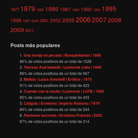
1979
1995
1986
1987
1992
1977
1985
1990
1994
2006
2007
2008
2005
1996
2002
2001
1997
2000
2009
2011
Posts más populares
Una monja en pecado | Nunsploitation | 1986
86
% de votos positivos de un total de
1528
Therese And Isabelle | Lezmovie culto | 1968
89
% de votos positivos de un total de
567
Malizia | Laura Antonelli | Erótica | 1973
91
% de votos positivos de un total de
423
Cuando cae la noche | Lezmovie | LGTB | 1995
85
% de votos positivos de un total de
403
Calígula | Erotismo | Imperio Romano | 1979
84
% de votos positivos de un total de
244
Pasiones secretas | Erotismo Francés | 2002
87
% de votos positivos de un total de
214