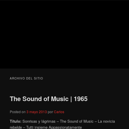
Ir
Ir
Secondary
Blog
al
al
menu
de
contenido
contenido
cine
Para todos los públicos
principal
secundario
pejino
Blog de cine pejino
ARCHIVO DEL SITIO
The Sound of Music | 1965
Posted on
3 mayo 2013
por
Carlos
Título:
Sonrisas y lágrimas – The Sound of Music – La novicia
rebelde – Tutti insieme Appassionatamente