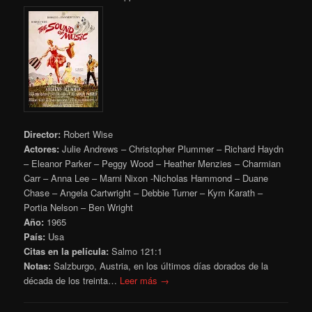
Director:
Robert Wise
Actores:
Julie Andrews – Christopher Plummer – Richard Haydn
– Eleanor Parker – Peggy Wood – Heather Menzies – Charmian
Carr – Anna Lee – Marni Nixon -Nicholas Hammond – Duane
Chase – Angela Cartwright – Debbie Turner – Kym Karath –
Portia Nelson – Ben Wright
Año:
1965
País:
Usa
Citas en la película:
Salmo 121:1
Notas:
Salzburgo, Austria, en los úItimos días dorados de la
década de los treinta…
Leer más →