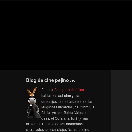
Blog de cine pejino .+.
En este
Blog para cinéfilos
hablamos del
cine
y sus
entresijos, con el añadido de las
religiones llamadas, del "libro", la
Biblia, ya sea Reina Valera u
otras, el Corán, la Torá, y más
misterios. Disfruta de los momentos
capturados sin complejos "como el cine