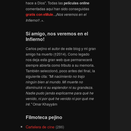
hace a Dios". Todas las
películas online
comentadas aquí han sido conseguidas
gratis con eMule
...
¡Nos veremos en el
Infierno!! .+.
Sí amigo, nos veremos en el
Infierno!
Carlos pejino el autor de este blog y mi gran
amigo ha muerto (†2014). Como legado
nos deja esta gran web que permanecerá
siempre abierta como tributo a su memoria.
También seleccionó, poco antes del final, la
siguiente cita:
"Mi nacimiento no trajo
ningún bien al mundo. Mi muerte no
disminuirá ni su esplendor ni su grandeza.
Nadie pudo jamás explicarme para qué he
venido, ni por qué he venido ni por qué me
iré."
Omar Khayyám
Filmoteca pejino
Cartelera de cine
(286)