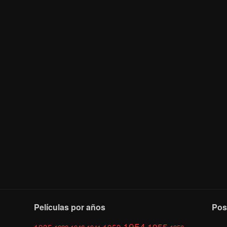
Películas por años
Pos
1954
1955
1935
1953