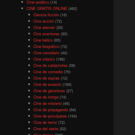
Cine asiático
(14)
CINE GRATIS ONLINE
(462)
Ciencia ficción
(16)
Cine acción
(72)
Cine alemán
(26)
Cine aventuras
(90)
Cine bélico
(65)
Cine biográfico
(72)
Cine carcelario
(44)
Cine clásico
(186)
Cine de catástrofes
(58)
Cine de comedia
(76)
Cine de espías
(12)
Cine de evasión
(169)
Cine de gánsteres
(27)
Cine de intriga
(74)
Cine de misterio
(46)
Cine de propaganda
(64)
Cine de psicópatas
(154)
Cine de terror
(72)
Cine del oeste
(52)
Cine drama
(368)