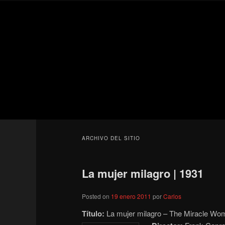
Ir
Ir
Secondary
al
al
menu
contenido
contenido
Para todos los públicos
principal
secundario
Blog de cine 
ARCHIVO DEL SITIO
La mujer milagro | 1931
Posted on
19 enero 2011
por
Carlos
Título:
La mujer milagro – The Miracle Wom