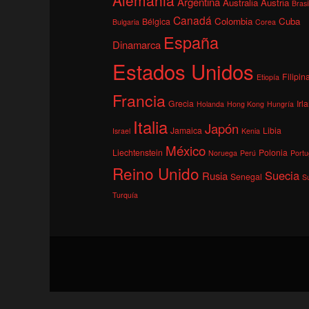
Argentina
Australia
Austria
Brasi
Canadá
Colombia
Cuba
Bélgica
Bulgaria
Corea
España
Dinamarca
Estados Unidos
Filipin
Etiopía
Francia
Grecia
Irl
Holanda
Hong Kong
Hungría
Italia
Japón
Jamaica
Libia
Israel
Kenia
México
Liechtenstein
Polonia
Noruega
Perú
Portu
Reino Unido
Suecia
Rusia
Senegal
S
Turquía