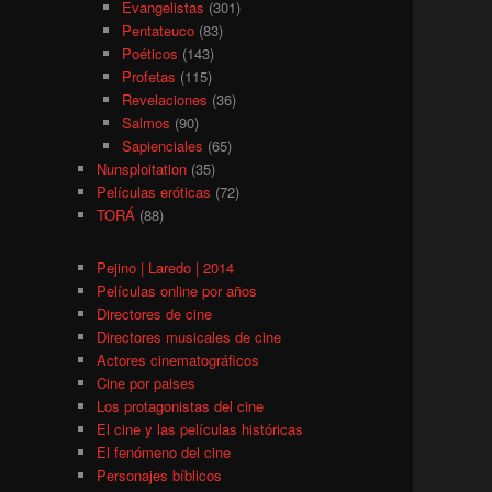
Evangelistas
(301)
Pentateuco
(83)
Poéticos
(143)
Profetas
(115)
Revelaciones
(36)
Salmos
(90)
Sapienciales
(65)
Nunsploitation
(35)
Películas eróticas
(72)
TORÁ
(88)
Pejino | Laredo | 2014
Películas online por años
Directores de cine
Directores musicales de cine
Actores cinematográficos
Cine por paises
Los protagonistas del cine
El cine y las películas históricas
El fenómeno del cine
Personajes bíblicos