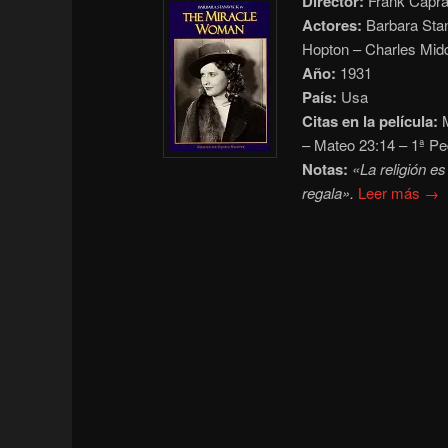
Director:
Frank Capr
Actores:
Barbara Sta
Hopton – Charles Midd
Año:
1931
País:
Usa
Citas en la película:
M
– Mateo 23:14 – 1ª Pe
Notas:
«La religión e
regala».
Leer más →