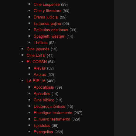
Cine suspense
(89)
Cine y literatura
(80)
Drama judicial
(39)
Estrenos pejino
(95)
Películas cristianas
(99)
Spaghetti western
(14)
Thrillers
(52)
Cine japonés
(13)
Cine LGTB
(41)
EL CORÁN
(54)
Aleyas
(52)
Azoras
(52)
LA BIBLIA
(460)
Apocalipsis
(39)
Apócrifos
(14)
Cine bíblico
(13)
Deuterocanónicos
(15)
El antiguo testamento
(267)
El nuevo testamento
(329)
Epístolas
(96)
Evangelios
(268)