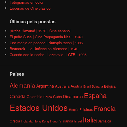
Fotogramas en color
Escenas de Cine clásico
Últimas pelis puestas
¡Arriba Hazaña! | 1978 | Cine español
El judío Süss | Cine Propaganda Nazi | 1940
Una monja en pecado | Nunsploitation | 1986
Bismarck | La Unificación Alemana | 1940
Cuando cae la noche | Lezmovie | LGTB | 1995
Países
Alemania
Argentina
Australia
Austria
Bélgica
Brasil
Bulgaria
España
Canadá
Dinamarca
Colombia
Cuba
Corea
Estados Unidos
Francia
Filipinas
Etiopía
Italia
Grecia
Irlanda
Jamaica
Holanda
Hong Kong
Hungría
Israel