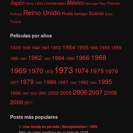
México
Japón
Libia
Liechtenstein
Polonia
Kenia
Noruega
Perú
Reino Unido
Suecia
Rusia
Senegal
Portugal
Suiza
Turquía
Películas por años
1954
1955
1935
1953
1958
1959
1939
1940
1941
1956
1968
1962
1966
1964
1960
1965
1961
1963
1973
1969
1970
1974
1975
1976
1972
1979
1995
1986
1987
1992
1977
1985
1990
1994
2006
2007
2008
2005
1996
2002
2001
1997
2000
2009
2011
Posts más populares
Una monja en pecado | Nunsploitation | 1986
86
% de votos positivos de un total de
1528