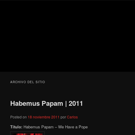
Ir
Ir
Secondary
Blog
al
al
menu
de
contenido
contenido
cine
Para todos los públicos
principal
secundario
pejino
Blog de cine pejino
ARCHIVO DEL SITIO
Habemus Papam | 2011
Posted on
18 noviembre 2011
por
Carlos
Título:
Habemus Papam – We Have a Pope