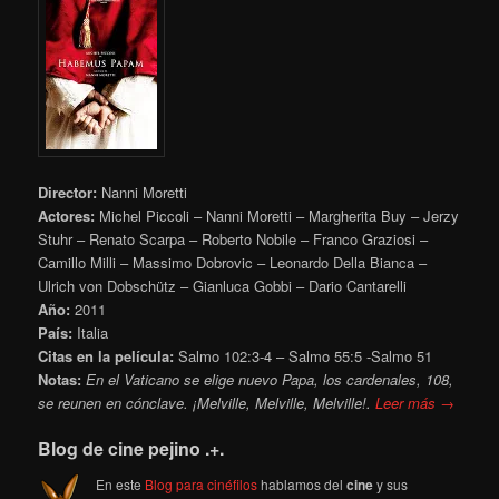
Director:
Nanni Moretti
Actores:
Michel Piccoli – Nanni Moretti – Margherita Buy – Jerzy
Stuhr – Renato Scarpa – Roberto Nobile – Franco Graziosi –
Camillo Milli – Massimo Dobrovic – Leonardo Della Bianca –
Ulrich von Dobschütz – Gianluca Gobbi – Dario Cantarelli
Año:
2011
País:
Italia
Citas en la película:
Salmo 102:3-4 – Salmo 55:5 -Salmo 51
Notas:
En el Vaticano se elige nuevo Papa, los cardenales, 108,
se reunen en cónclave. ¡Melville, Melville, Melville!.
Leer más →
Blog de cine pejino .+.
En este
Blog para cinéfilos
hablamos del
cine
y sus