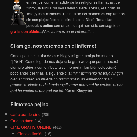
entresijos, con el añadido de las religiones llamadas, del
"libro", la Biblia, ya sea Reina Valera u otras, el Corán, la
Torá, y más misterios. Disfruta de los momentos capturados
sin complejos "como el cine hace a Dios". Todas las
películas online
comentadas aquí han sido conseguidas
gratis con eMule
...
¡Nos veremos en el Infierno!! .+.
Sí amigo, nos veremos en el Infierno!
Carlos pejino el autor de este blog y mi gran amigo ha muerto
(†2014). Como legado nos deja esta gran web que permanecerá
siempre abierta como tributo a su memoria. También seleccionó,
poco antes del final, la siguiente cita:
"Mi nacimiento no trajo ningún
bien al mundo. Mi muerte no disminuirá ni su esplendor ni su
grandeza. Nadie pudo jamás explicarme para qué he venido, ni por
qué he venido ni por qué me iré."
Omar Khayyám
Filmoteca pejino
Cartelera de cine
(286)
Cine asiático
(14)
CINE GRATIS ONLINE
(462)
Ciencia ficción
(16)