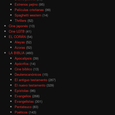
Estrenos pejino
(95)
Películas cristianas
(99)
Spaghetti western
(14)
Thrillers
(52)
Cine japonés
(13)
Cine LGTB
(41)
EL CORÁN
(54)
Aleyas
(52)
Azoras
(52)
LA BIBLIA
(460)
Apocalipsis
(39)
Apócrifos
(14)
Cine bíblico
(13)
Deuterocanónicos
(15)
El antiguo testamento
(267)
El nuevo testamento
(329)
Epístolas
(96)
Evangelios
(268)
Evangelistas
(301)
Pentateuco
(83)
Poéticos
(143)