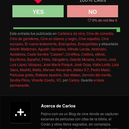
100
% Likes
YES
NO
0
% do not like it
Esta entrada fue publicada en
Cartelera de cine
,
Cine de comedia
,
Cine de gánsteres
,
Cine en blanco y negro
,
Cine español
,
Cine
europeo
,
El nuevo testamento
,
Evangelios
,
Evangelistas
y etiquetada
Adolfo Waitzman
,
Agustín González
,
Alfredo Landa
,
Ambición
,
Apóstoles
,
Casto Sendra "Cassen"
,
Cinéfilos
,
Codicia
,
eMule
,
Escritores
,
Español
,
Frikis
,
Gángsters
,
Gracita Morales
,
Humor
,
José
Luis López Vázquez
,
José María Forqué
,
José Orjas
,
Katia Loritz
,
Lola
Gaos
,
Madrid
,
Mafia
,
Manuel Alexandre
,
Mateo 5:7
,
Pedro Masó
,
Películas gratis
,
Rafaela Aparicio
,
San Mateo
,
Sermón del monte
,
Sevilla Films
,
Vicente Coello
,
VO.
por
Carlos
. Guarda
enlace
permanente
.
Acerca de Carlos
Pejino.com es un Blog de cine donde se capturan
escenas de películas con citas de la biblia, el
Corán y otros libros sagrados, sin complejos.