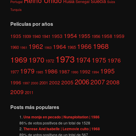
Reino Unido
Suecia
Rusia
Senegal
Portugal
Suiza
Turquía
Películas por años
1954
1955
1935
1953
1958
1959
1939
1940
1941
1956
1968
1962
1966
1964
1960
1965
1961
1963
1973
1969
1970
1974
1975
1976
1972
1979
1995
1986
1987
1992
1977
1985
1990
1994
2006
2007
2008
2005
1996
2002
2001
1997
2000
2009
2011
Posts más populares
Una monja en pecado | Nunsploitation | 1986
86
% de votos positivos de un total de
1528
Therese And Isabelle | Lezmovie culto | 1968
89
% de votos positivos de un total de
567