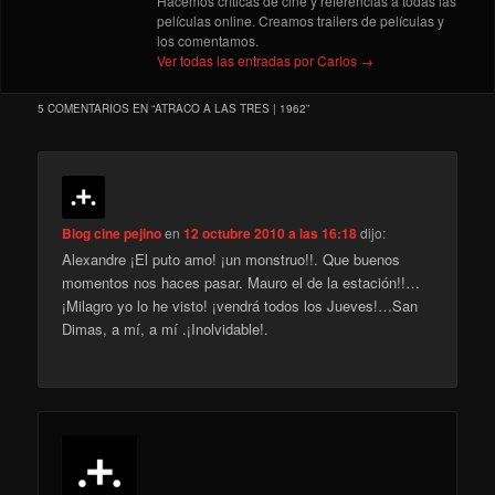
Hacemos críticas de cine y referencias a todas las
películas online. Creamos trailers de películas y
los comentamos.
Ver todas las entradas por Carlos
→
5 COMENTARIOS EN “
ATRACO A LAS TRES | 1962
”
Blog cine pejino
en
12 octubre 2010 a las 16:18
dijo:
Alexandre ¡El puto amo! ¡un monstruo!!. Que buenos
momentos nos haces pasar. Mauro el de la estación!!…
¡Milagro yo lo he visto! ¡vendrá todos los Jueves!…San
Dimas, a mí, a mí .¡Inolvidable!.