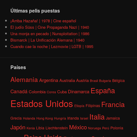
Últimas pelis puestas
¡Arriba Hazaña! | 1978 | Cine español
El judío Süss | Cine Propaganda Nazi | 1940
Una monja en pecado | Nunsploitation | 1986
Bismarck | La Unificación Alemana | 1940
Cuando cae la noche | Lezmovie | LGTB | 1995
Países
Alemania
Argentina
Australia
Austria
Bélgica
Brasil
Bulgaria
España
Canadá
Dinamarca
Colombia
Cuba
Corea
Estados Unidos
Francia
Filipinas
Etiopía
Italia
Grecia
Irlanda
Jamaica
Holanda
Hong Kong
Hungría
Israel
México
Japón
Libia
Liechtenstein
Polonia
Kenia
Noruega
Perú