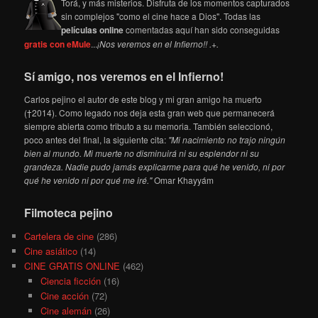
Torá, y más misterios. Disfruta de los momentos capturados
sin complejos "como el cine hace a Dios". Todas las
películas online
comentadas aquí han sido conseguidas
gratis con eMule
...
¡Nos veremos en el Infierno!! .+.
Sí amigo, nos veremos en el Infierno!
Carlos pejino el autor de este blog y mi gran amigo ha muerto
(†2014). Como legado nos deja esta gran web que permanecerá
siempre abierta como tributo a su memoria. También seleccionó,
poco antes del final, la siguiente cita:
"Mi nacimiento no trajo ningún
bien al mundo. Mi muerte no disminuirá ni su esplendor ni su
grandeza. Nadie pudo jamás explicarme para qué he venido, ni por
qué he venido ni por qué me iré."
Omar Khayyám
Filmoteca pejino
Cartelera de cine
(286)
Cine asiático
(14)
CINE GRATIS ONLINE
(462)
Ciencia ficción
(16)
Cine acción
(72)
Cine alemán
(26)