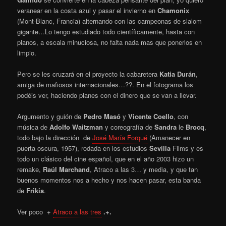
veranear en la costa azul y pasar el invierno en
Chamonix
(Mont-Blanc, Francia) alternando con las campeonas de slalom
gigante…Lo tengo estudiado todo científicamente, hasta con
planos, a escala minuciosa, no falta nada mas que ponerlos en
limpio.
Pero se les cruzará en el proyecto la cabaretera
Katia Durán
,
amiga de mafiosos internacionales…??. En el fotograma los
podéis ver, haciendo planes con el dinero que se van a llevar.
Argumento y guión de
Pedro Masó
y
Vicente Coello
, con
música de
Adolfo Waitzman
y coreografía de
Sandra
le
Brocq
,
todo bajo la dirección de
José María Forqué
(Amanecer en
puerta oscura, 1957), rodada en los estudios
Sevilla
Films y es
todo un clásico del cine español, que en el año 2003 hizo un
remake,
Raúl Marchand
, Atraco a las 3… y media, y que tan
buenos momentos nos a hecho y nos hacen pasar, esta banda
de
Frikis
.
Ver poco +
Atraco a las tres
.+.