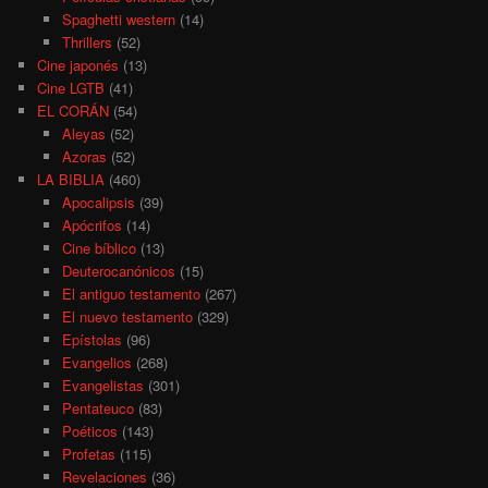
Spaghetti western
(14)
Thrillers
(52)
Cine japonés
(13)
Cine LGTB
(41)
EL CORÁN
(54)
Aleyas
(52)
Azoras
(52)
LA BIBLIA
(460)
Apocalipsis
(39)
Apócrifos
(14)
Cine bíblico
(13)
Deuterocanónicos
(15)
El antiguo testamento
(267)
El nuevo testamento
(329)
Epístolas
(96)
Evangelios
(268)
Evangelistas
(301)
Pentateuco
(83)
Poéticos
(143)
Profetas
(115)
Revelaciones
(36)