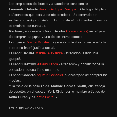
Los empleados del banco y atracadores ocasionales:
Fernando Galindo
José Luis López Vázquez
ideologo del plán;
«aficionados que sois unos aficionados». Un admirador un
esclavo un amigo un siervo. Un ¡monstruo!…Con estas joyas no
te olvidaremos nunca
.+.
Martinez
, el conserje,
Casto Sendra
Cassen (actor)
encargado
de comprar las pipas y uno de los «atracadores».
Enriqueta
Gracita Morales
la groupie; mientras no se reparta la
suerte no habrá justicia social.
El señor
Benitez
Manuel Alexandre
«atracador» estoy libre
¡guapa!.
El señor
Castrillo
Alfredo Landa
«atracador» y conductor de la
operación, porque tiene una moto.
El señor
Cordero
Agustín González
el encargado de comprar las
medias.
Y la mala de la película es
Matilde Gómez Smith
, que trabaja
de vedette, en el cabaret
York Club
, con el nombre artistico de
Katia Durán
y es
Katia Loritz
.+.
PELIS RELACIONADAS: