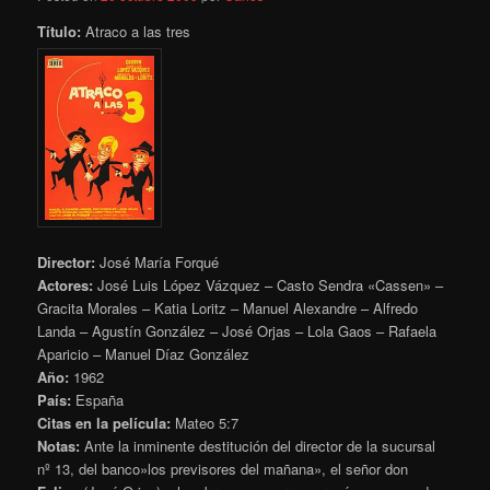
Título:
Atraco a las tres
Director:
José María Forqué
Actores:
José Luis López Vázquez – Casto Sendra «Cassen» –
Gracita Morales – Katia Loritz – Manuel Alexandre – Alfredo
Landa – Agustín González – José Orjas – Lola Gaos – Rafaela
Aparicio – Manuel Díaz González
Año:
1962
País:
España
Citas en la película:
Mateo 5:7
Notas:
Ante la inminente destitución del director de la sucursal
nº 13, del banco»los previsores del mañana»,
el señor don