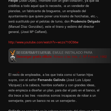
Felipe
(José Orjas), «hombre con un gran corazón», ya que da
créditos a todo aquel que lo necesite, -a un vendedor de
pianolas, un fabricante de bragueros, un empleado del
ayuntamiento que quiere poner una kiosko de horchatas, etc.-,
será sustituido por el pelotas de turno, don
Prudencio Delgado
(Manuel Díaz González), este el tirano y esbirro del director
general, (José Mª Caffarel).
http://www.youtube.com/watch?v=wczs710C56w
Descargar gratis eMule
: Atraco a las tres, J. Mª Forqué, 1962
.+.
El resto de empleados, a los que trata como si fueran hijos
suyos, con el señor
Fernando Galindo
(José Luis López
Vázquez) a la cabeza, hombre soñador y con grandes ideas,
este empieza a diseñar un plan, para dar el palo en el banco, el
día trece a las tres -nosotros somos incapaces de robar a un
semejante, pero un banco no es un semejante-.
Galindo
se convierte en la cabeza pensante del plan; yo quiero