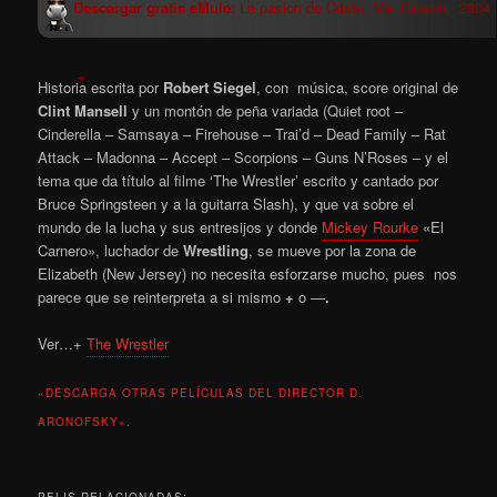
Descargar gratis eMule
: La pasion de Cristo, Mel Gibson, 2004
.+.
Historia escrita por
Robert Siegel
, con música, score original de
Clint Mansell
y un montón de peña variada (Quiet root –
Cinderella – Samsaya – Firehouse – Trai’d – Dead Family – Rat
Attack – Madonna – Accept – Scorpions – Guns N’Roses – y el
tema que da título al filme ‘The Wrestler’ escrito y cantado por
Bruce Springsteen y a la guitarra Slash), y que va sobre el
mundo de la lucha y sus entresijos y donde
Mickey Rourke
«El
Carnero», luchador de
Wrestling
, se mueve por la zona de
Elizabeth (New Jersey) no necesita esforzarse mucho, pues nos
parece que se reinterpreta a si mismo
+
o —
.
Ver…+
The Wrestler
«DESCARGA OTRAS PELÍCULAS DEL DIRECTOR D.
ARONOFSKY».