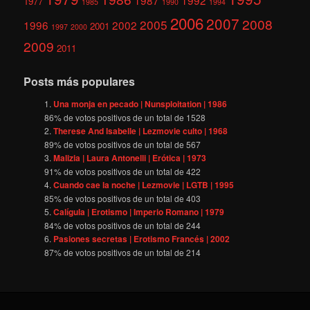
1987
1992
1977
1985
1990
1994
2006
2007
2008
2005
1996
2002
2001
1997
2000
2009
2011
Posts más populares
Una monja en pecado | Nunsploitation | 1986
86
% de votos positivos de un total de
1528
Therese And Isabelle | Lezmovie culto | 1968
89
% de votos positivos de un total de
567
Malizia | Laura Antonelli | Erótica | 1973
91
% de votos positivos de un total de
422
Cuando cae la noche | Lezmovie | LGTB | 1995
85
% de votos positivos de un total de
403
Calígula | Erotismo | Imperio Romano | 1979
84
% de votos positivos de un total de
244
Pasiones secretas | Erotismo Francés | 2002
87
% de votos positivos de un total de
214