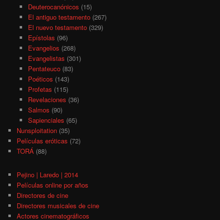
Deuterocanónicos
(15)
El antiguo testamento
(267)
El nuevo testamento
(329)
Epístolas
(96)
Evangelios
(268)
Evangelistas
(301)
Pentateuco
(83)
Poéticos
(143)
Profetas
(115)
Revelaciones
(36)
Salmos
(90)
Sapienciales
(65)
Nunsploitation
(35)
Películas eróticas
(72)
TORÁ
(88)
Pejino | Laredo | 2014
Películas online por años
Directores de cine
Directores musicales de cine
Actores cinematográficos