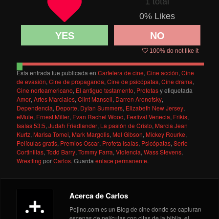
1 total
0
% Likes
YES
NO
100
% do not like it
Esta entrada fue publicada en
Cartelera de cine
,
Cine acción
,
Cine
de evasión
,
Cine de propaganda
,
Cine de psicópatas
,
Cine drama
,
Cine norteamericano
,
El antiguo testamento
,
Profetas
y etiquetada
Amor
,
Artes Marciales
,
Clint Mansell
,
Darren Aronofsky
,
Dependencia
,
Deporte
,
Dylan Summers
,
Elizabeth New Jersey
,
eMule
,
Ernest Miller
,
Evan Rachel Wood
,
Festival Venecia
,
Frikis
,
Isaías 53:5
,
Judah Friedlander
,
La pasión de Cristo
,
Marcia Jean
Kurtz
,
Marisa Tomei
,
Mark Margolis
,
Mel Gibson
,
Mickey Rourke
,
Películas gratis
,
Premios Oscar
,
Profeta Isaías
,
Psicópatas
,
Serie
Cortinillas
,
Todd Barry
,
Tommy Farra
,
Violencia
,
Wass Stevens
,
Wrestling
por
Carlos
. Guarda
enlace permanente
.
Acerca de Carlos
Pejino.com es un Blog de cine donde se capturan
escenas de películas con citas de la biblia, el