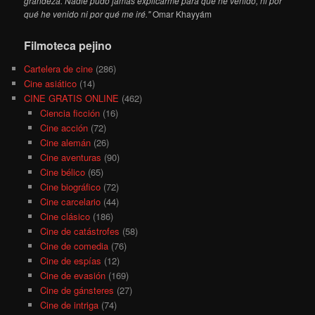
grandeza. Nadie pudo jamás explicarme para qué he venido, ni por
qué he venido ni por qué me iré."
Omar Khayyám
Filmoteca pejino
Cartelera de cine
(286)
Cine asiático
(14)
CINE GRATIS ONLINE
(462)
Ciencia ficción
(16)
Cine acción
(72)
Cine alemán
(26)
Cine aventuras
(90)
Cine bélico
(65)
Cine biográfico
(72)
Cine carcelario
(44)
Cine clásico
(186)
Cine de catástrofes
(58)
Cine de comedia
(76)
Cine de espías
(12)
Cine de evasión
(169)
Cine de gánsteres
(27)
Cine de intriga
(74)