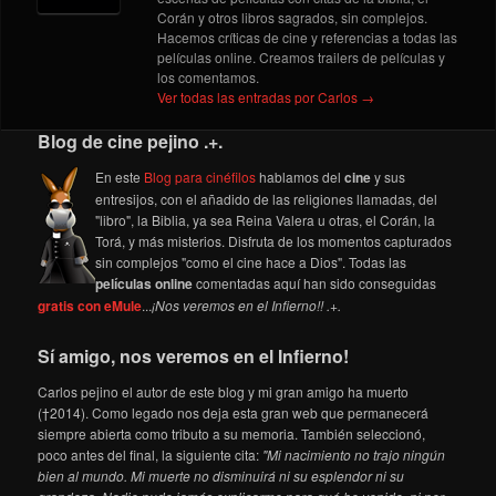
Corán y otros libros sagrados, sin complejos.
Hacemos críticas de cine y referencias a todas las
películas online. Creamos trailers de películas y
los comentamos.
Ver todas las entradas por Carlos
→
Blog de cine pejino .+.
En este
Blog para cinéfilos
hablamos del
cine
y sus
entresijos, con el añadido de las religiones llamadas, del
"libro", la Biblia, ya sea Reina Valera u otras, el Corán, la
Torá, y más misterios. Disfruta de los momentos capturados
sin complejos "como el cine hace a Dios". Todas las
películas online
comentadas aquí han sido conseguidas
gratis con eMule
...
¡Nos veremos en el Infierno!! .+.
Sí amigo, nos veremos en el Infierno!
Carlos pejino el autor de este blog y mi gran amigo ha muerto
(†2014). Como legado nos deja esta gran web que permanecerá
siempre abierta como tributo a su memoria. También seleccionó,
poco antes del final, la siguiente cita:
"Mi nacimiento no trajo ningún
bien al mundo. Mi muerte no disminuirá ni su esplendor ni su