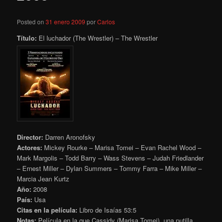
Posted on
31 enero 2009
por
Carlos
Título:
El luchador (The Wrestler) – The Wrestler
Director:
Darren Aronofsky
Actores:
Mickey Rourke – Marisa Tomei – Evan Rachel Wood –
Mark Margolis – Todd Barry – Wass Stevens – Judah Friedlander
– Ernest Miller – Dylan Summers – Tommy Farra – Mike Miller –
Marcia Jean Kurtz
Año:
2008
País:
Usa
Citas en la película:
Libro de Isaías
53:5
Notas:
Película en la que Cassidy (Marisa Tomei), una putilla