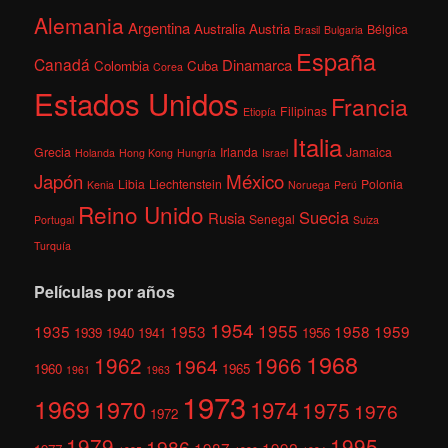
Alemania
Argentina
Australia
Austria
Bélgica
Brasil
Bulgaria
España
Canadá
Dinamarca
Colombia
Cuba
Corea
Estados Unidos
Francia
Filipinas
Etiopía
Italia
Grecia
Irlanda
Jamaica
Holanda
Hong Kong
Hungría
Israel
México
Japón
Libia
Liechtenstein
Polonia
Kenia
Noruega
Perú
Reino Unido
Suecia
Rusia
Senegal
Portugal
Suiza
Turquía
Películas por años
1954
1955
1935
1953
1958
1959
1939
1940
1941
1956
1968
1962
1966
1964
1960
1965
1961
1963
1973
1969
1970
1974
1975
1976
1972
1979
1995
1986