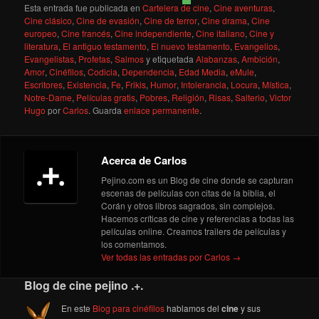
Esta entrada fue publicada en
Cartelera de cine
,
Cine aventuras
,
Cine clásico
,
Cine de evasión
,
Cine de terror
,
Cine drama
,
Cine
europeo
,
Cine francés
,
Cine independiente
,
Cine italiano
,
Cine y
literatura
,
El antiguo testamento
,
El nuevo testamento
,
Evangelios
,
Evangelistas
,
Profetas
,
Salmos
y etiquetada
Alabanzas
,
Ambición
,
Amor
,
Cinéfilos
,
Codicia
,
Dependencia
,
Edad Media
,
eMule
,
Escritores
,
Existencia
,
Fe
,
Frikis
,
Humor
,
Intolerancia
,
Locura
,
Mística
,
Notre-Dame
,
Películas gratis
,
Pobres
,
Religión
,
Risas
,
Salterio
,
Victor
Hugo
por
Carlos
. Guarda
enlace permanente
.
Acerca de Carlos
Pejino.com es un Blog de cine donde se capturan
escenas de películas con citas de la biblia, el
Corán y otros libros sagrados, sin complejos.
Hacemos críticas de cine y referencias a todas las
películas online. Creamos trailers de películas y
los comentamos.
Ver todas las entradas por Carlos
→
Blog de cine pejino .+.
En este
Blog para cinéfilos
hablamos del
cine
y sus