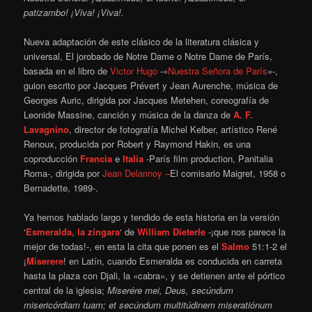
patizambo! ¡Viva! ¡Viva!.
Nueva adaptación de este clásico de la literatura clásica y
universal, El jorobado de Notre Dame o Notre Dame de París,
basada en el libro de
Victor Hugo
-«
Nuestra Señora de París
«-,
guion escrito por Jacques Prévert y Jean Aurenche, música de
Georges Auric, dirigida por Jacques Metehen, coreografía de
Leonide Massine, canción y música de la danza de
A. F.
Lavagnino
, director de fotografía Michel Kelber, artístico René
Renoux, producida por Robert y Raymond Hakin, es una
coproducción
Francia
e
Italia
-París film production, Panitalia
Roma-, dirigida por
Jean Delannoy –
El comisario Maigret, 1958 o
Bernadette, 1989-.
Ya hemos hablado largo y tendido de esta historia en la versión
‘
Esmeralda, la zíngara
‘ de
William Dieterle
-¡que nos parece la
mejor de todas!-, en esta la cita que ponen es el
Salmo
51:1-2 el
¡
Miserere
! en Latín, cuando Esmeralda es conducida en carreta
hasta la plaza con Djali, la «cabra», y se detienen ante el pórtico
central de la iglesia;
Miserére mei, Deus, secúndum
misericórdiam tuam; et secúndum multitúdinem miseratiónum