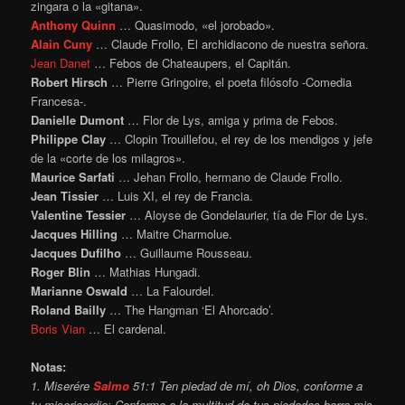
zingara o la «gitana».
Anthony Quinn
… Quasimodo, «el jorobado».
Alain Cuny
… Claude Frollo, El archidiacono de nuestra señora.
Jean Danet
… Febos de Chateaupers, el Capitán.
Robert Hirsch
… Pierre Gringoire, el poeta filósofo -Comedia
Francesa-.
Danielle Dumont
… Flor de Lys, amiga y prima de Febos.
Philippe Clay
… Clopin Trouillefou, el rey de los mendigos y jefe
de la «corte de los milagros».
Maurice Sarfati
… Jehan Frollo, hermano de Claude Frollo.
Jean Tissier
… Luis XI, el rey de Francia.
Valentine Tessier
… Aloyse de Gondelaurier, tía de Flor de Lys.
Jacques Hilling
… Maitre Charmolue.
Jacques Dufilho
… Guillaume Rousseau.
Roger Blin
… Mathias Hungadi.
Marianne Oswald
… La Falourdel.
Roland Bailly
… The Hangman ‘El Ahorcado’.
Boris Vian
… El cardenal.
Notas:
1. Miserére
Salmo
51:1 Ten piedad de mí, oh Dios, conforme a
tu misericordia; Conforme a la multitud de tus piedades borra mis