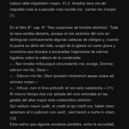
tuárum dele iniquitátem meam. 51:2. Amplius lava me abi
iniquitáte mea et a peccáto meo munda me,
‘cantan los monjes’
(1).
En el libro 8º, cap. 6º ‘Tres corazones de hombre distintos’: Toda
la nave estaba desierta, aunque en los asientos del coro se
distinguían confusamente algunas cabezas de clérigos y, cuando
la puerta se abrió del todo, surgió de la iglesia un canto grave y
monótono que lanzaba a bocanadas fragmentos de salmos
lúgubres sobre la cabeza de la condenada:
«…Non timebo millia populi circumdantis me; exurge, Domine;
salvum me fac, Deus.»
«… Salvum me fac, Deur quoniam intraverunt aquae usque ad
animam meam.»
«… Infixus .rum in limo profundi; et non ests substantia.» (11)
Al mismo tiempo otra voz aislada del coro entonaba en las
gradas del altar mayor este melancólico ofertorio.
Qui verbum meum audit, et credit ei qui misfit me, habet vitam
aeternam et in judicium non venit; .sed transit a morte in vitam.
(12)
Este salmo que algunos ancianos perdidos, entre la oscuridad,