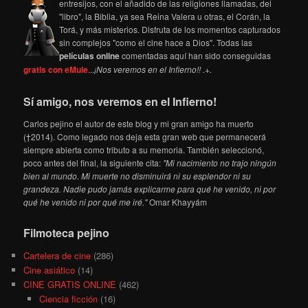
entresijos, con el añadido de las religiones llamadas, del
"libro", la Biblia, ya sea Reina Valera u otras, el Corán, la
Torá, y más misterios. Disfruta de los momentos capturados
sin complejos "como el cine hace a Dios". Todas las
películas online
comentadas aquí han sido conseguidas
gratis con eMule
...
¡Nos veremos en el Infierno!! .+.
Sí amigo, nos veremos en el Infierno!
Carlos pejino el autor de este blog y mi gran amigo ha muerto
(†2014). Como legado nos deja esta gran web que permanecerá
siempre abierta como tributo a su memoria. También seleccionó,
poco antes del final, la siguiente cita:
"Mi nacimiento no trajo ningún
bien al mundo. Mi muerte no disminuirá ni su esplendor ni su
grandeza. Nadie pudo jamás explicarme para qué he venido, ni por
qué he venido ni por qué me iré."
Omar Khayyám
Filmoteca pejino
Cartelera de cine
(286)
Cine asiático
(14)
CINE GRATIS ONLINE
(462)
Ciencia ficción
(16)