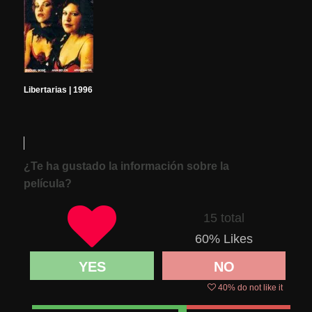
Libertarias | 1996
¿Te ha gustado la información sobre la
película?
15 total
60
% Likes
YES
NO
40
% do not like it