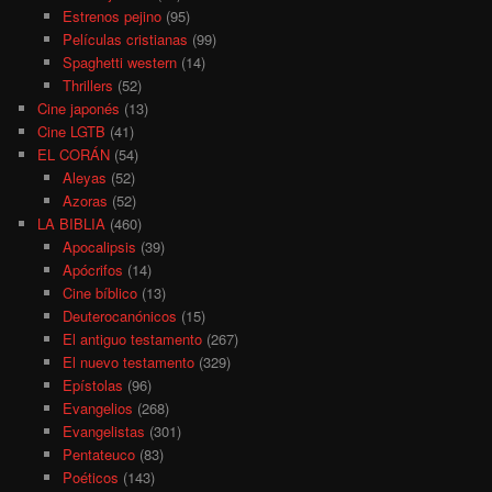
Estrenos pejino
(95)
Películas cristianas
(99)
Spaghetti western
(14)
Thrillers
(52)
Cine japonés
(13)
Cine LGTB
(41)
EL CORÁN
(54)
Aleyas
(52)
Azoras
(52)
LA BIBLIA
(460)
Apocalipsis
(39)
Apócrifos
(14)
Cine bíblico
(13)
Deuterocanónicos
(15)
El antiguo testamento
(267)
El nuevo testamento
(329)
Epístolas
(96)
Evangelios
(268)
Evangelistas
(301)
Pentateuco
(83)
Poéticos
(143)