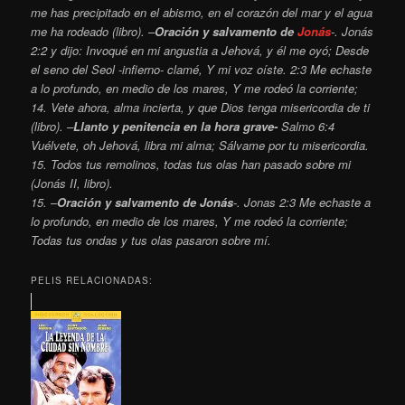
me has precipitado en el abismo, en el corazón del mar y el agua
me ha rodeado (libro). –
Oración y salvamento de
Jonás
-. Jonás
2:2 y dijo: Invoqué en mi angustia a Jehová, y él me oyó; Desde
el seno del Seol -infierno- clamé, Y mi voz oíste. 2:3 Me echaste
a lo profundo, en medio de los mares, Y me rodeó la corriente;
14. Vete ahora, alma incierta, y que Dios tenga misericordia de ti
(libro). –
Llanto y penitencia en la hora grave-
Salmo 6:4
Vuélvete, oh Jehová, libra mi alma; Sálvame por tu misericordia.
15. Todos tus remolinos, todas tus olas han pasado sobre mi
(Jonás II, libro).
15. –
Oración y salvamento de Jonás
-. Jonas 2:3 Me echaste a
lo profundo, en medio de los mares, Y me rodeó la corriente;
Todas tus ondas y tus olas pasaron sobre mí.
PELIS RELACIONADAS: