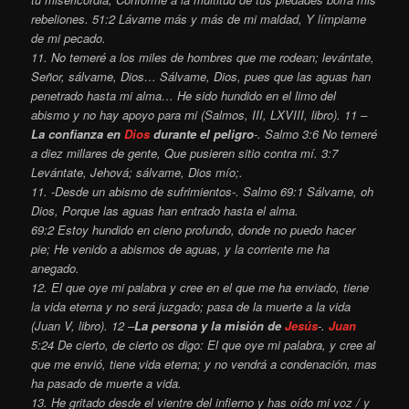
rebeliones. 51:2 Lávame más y más de mi maldad, Y límpiame
de mi pecado.
11. No temeré a los miles de hombres que me rodean; levántate,
Señor, sálvame, Dios… Sálvame, Dios, pues que las aguas han
penetrado hasta mi alma… He sido hundido en el limo del
abismo y no hay apoyo para mi (Salmos, III, LXVIII, libro). 11 –
La confianza en
Dios
durante el peligro
-. Salmo 3:6 No temeré
a diez millares de gente, Que pusieren sitio contra mí. 3:7
Levántate, Jehová; sálvame, Dios mío;.
11. -Desde un abismo de sufrimientos-. Salmo 69:1 Sálvame, oh
Dios, Porque las aguas han entrado hasta el alma.
69:2 Estoy hundido en cieno profundo, donde no puedo hacer
pie; He venido a abismos de aguas, y la corriente me ha
anegado.
12. El que oye mi palabra y cree en el que me ha enviado, tiene
la vida eterna y no será juzgado; pasa de la muerte a la vida
(Juan V, libro). 12 –
La persona y la misión de
Jesús
-.
Juan
5:24 De cierto, de cierto os digo: El que oye mi palabra, y cree al
que me envió, tiene vida eterna; y no vendrá a condenación, mas
ha pasado de muerte a vida.
13. He gritado desde el vientre del infierno y has oído mi voz / y