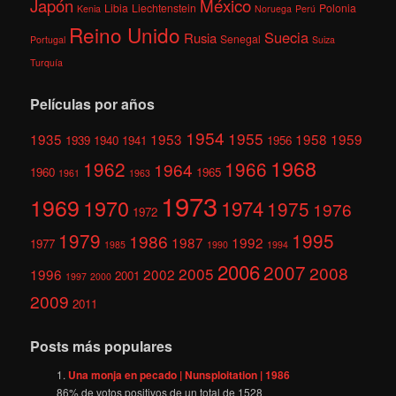
México
Japón
Libia
Liechtenstein
Polonia
Kenia
Noruega
Perú
Reino Unido
Suecia
Rusia
Senegal
Portugal
Suiza
Turquía
Películas por años
1954
1955
1935
1953
1958
1959
1939
1940
1941
1956
1968
1962
1966
1964
1960
1965
1961
1963
1973
1969
1970
1974
1975
1976
1972
1979
1995
1986
1987
1992
1977
1985
1990
1994
2006
2007
2008
2005
1996
2002
2001
1997
2000
2009
2011
Posts más populares
Una monja en pecado | Nunsploitation | 1986
86
% de votos positivos de un total de
1528