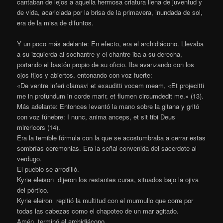
cantaban de lejos a aquella hermosa criatura llena de juventud y
de vida, acariciada por la brisa de la primavera, inundada de sol,
era de la misa de difuntos.
Y un poco más adelante: En efecto, era el archidiácono. Llevaba
a su izquierda al sochantre y el chantre iba a su derecha,
portando el bastón propio de su oficio. Iba avanzando con los
ojos fijos y abiertos, entonando con voz fuerte:
«De ventre inferi clamavi et exauditti vocem meam, «Et projecitti
me in profundum in corde marir, et flumen circumdedit me.» (13).
Más adelante: Entonces levantó la mano sobre la gitana y gritó
con voz fúnebre: I nunc, anima anceps, et sit tibi Deus
mirericors (14).
Era la temible fórmula con la que se acostumbraba a cerrar estas
sombrías ceremonias. Era la señal convenida del sacerdote al
verdugo.
El pueblo se arrodilló.
Kyrie eleison dijeron los restantes curas, situados bajo la ojiva
del pórtico.
Kyrie eleiron repitió la multitud con el murmullo que corre por
todas las cabezas como el chapoteo de un mar agitado.
Amén terminó el archidiácono.