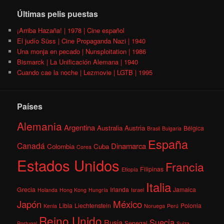
Últimas pelis puestas
¡Arriba Hazaña! | 1978 | Cine español
El judío Süss | Cine Propaganda Nazi | 1940
Una monja en pecado | Nunsploitation | 1986
Bismarck | La Unificación Alemana | 1940
Cuando cae la noche | Lezmovie | LGTB | 1995
Países
Alemania
Argentina
Australia
Austria
Bélgica
Brasil
Bulgaria
España
Canadá
Dinamarca
Colombia
Cuba
Corea
Estados Unidos
Francia
Filipinas
Etiopía
Italia
Grecia
Irlanda
Jamaica
Holanda
Hong Kong
Hungría
Israel
México
Japón
Libia
Liechtenstein
Polonia
Kenia
Noruega
Perú
Reino Unido
Suecia
Rusia
Senegal
Portugal
Suiza