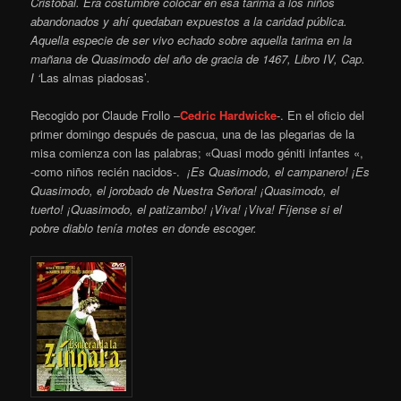
Cristóbal. Era costumbre colocar en esa tarima a los niños
abandonados y ahí quedaban expuestos a la caridad pública.
Aquella especie de ser vivo echado sobre aquella tarima en la
mañana de Quasimodo del año de gracia de 1467, Libro IV, Cap.
I ‘
Las almas piadosas’
.
Recogido por Claude Frollo –
Cedric Hardwicke
-. En el oficio del
primer domingo después de pascua, una de las plegarias de la
misa comienza con las palabras; «Quasi modo géniti infantes «,
-como niños recién nacidos-.
¡Es Quasimodo, el campanero! ¡Es
Quasimodo, el jorobado de Nuestra Señora! ¡Quasimodo, el
tuerto! ¡Quasimodo, el patizambo! ¡Viva! ¡Viva! Fíjense si el
pobre diablo tenía motes en donde escoger.