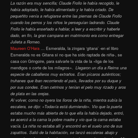
La razón era muy sencilla; Claude Frollo le había recogido, le
había adoptado, le había alimentado y le había criado. De
pequeñito venía a refugiarse entre las piernas de Claude Frollo
cuando los perros y los niños le perseguían ladrando. Claude
Frollo le había enseñado a hablar, a leer y a escribir y haberle
dado, en fin, la gran campana en matrimonio era como entregar
Julieta a Romeo.
Maureen O’Hara
… Esmeralda, la zingara ‘gitana’ -en el libro
Esmeralda no es Gitana si no que ha sido raptada de niña-, se
casa con Gringoire, para salvarle la vida de la «liga de los
mendigos o corte de los milagros».
Llegaron un día a Reims una
especie de caballeros muy extraños. Eran pícaros auténticos;
truhanes que iban recorriendo el país, llevados por su duque y
por sus condes. Eran cetrinos y tenían el pelo muy rizado y aros
de plata en las orejas.
Al volver, como no oyera los lloros de la niña, mientra subía la
escalera, se dijo: «Todavía está durmiendo». Vio que la puerta
estaba mucho más abierta de to que ella la había dejado, entró,
se acercó a la cama la pobre madre y vio que la cama estaba
vacía. La niña no estaba allí y encontró en el suelo uno de sus
zapatitos. Salió de la habitación, se lanzó escaleras abajo y