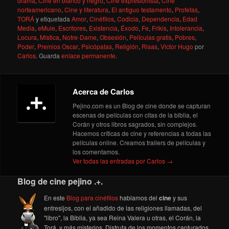
drama
,
Cine en blanco y negro
,
Cine expresionista
,
Cine
norteamericano
,
Cine y literatura
,
El antiguo testamento
,
Profetas
,
TORÁ
y etiquetada
Amor
,
Cinéfilos
,
Codicia
,
Dependencia
,
Edad
Media
,
eMule
,
Escritores
,
Existencia
,
Éxodo
,
Fe
,
Frikis
,
Intolerancia
,
Locura
,
Mística
,
Notre-Dame
,
Obsesión
,
Películas gratis
,
Pobres
,
Poder
,
Premios Oscar
,
Psicópatas
,
Religión
,
Risas
,
Victor Hugo
por
Carlos
. Guarda
enlace permanente
.
Acerca de Carlos
Pejino.com es un Blog de cine donde se capturan
escenas de películas con citas de la biblia, el
Corán y otros libros sagrados, sin complejos.
Hacemos críticas de cine y referencias a todas las
películas online. Creamos trailers de películas y
los comentamos.
Ver todas las entradas por Carlos
→
Blog de cine pejino .+.
En este
Blog para cinéfilos
hablamos del
cine
y sus
entresijos, con el añadido de las religiones llamadas, del
"libro", la Biblia, ya sea Reina Valera u otras, el Corán, la
Torá, y más misterios. Disfruta de los momentos capturados