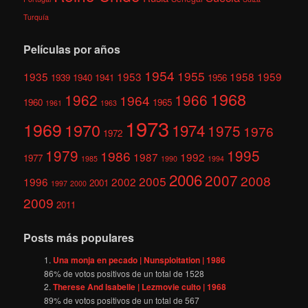
Turquía
Películas por años
1954
1955
1935
1953
1958
1959
1939
1940
1941
1956
1968
1962
1966
1964
1960
1965
1961
1963
1973
1969
1970
1974
1975
1976
1972
1979
1995
1986
1987
1992
1977
1985
1990
1994
2006
2007
2008
2005
1996
2002
2001
1997
2000
2009
2011
Posts más populares
Una monja en pecado | Nunsploitation | 1986
86
% de votos positivos de un total de
1528
Therese And Isabelle | Lezmovie culto | 1968
89
% de votos positivos de un total de
567