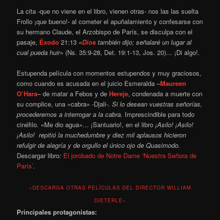
La cita -que no viene en el libro, vienen otras- nos las las suelta
Frollo ¡que bueno!- al cometer el apuñalamiento y confesarse con
su hermano Claude, el Arzobispo de París, se disculpa con el
pasaje,
Éxodo
21:13
«
Dios
también dijo; señalaré un lugar al
cual pueda huir»
(Ns. 35:9-28, Det. 19:1-13, Jos. 20)… ¡Di algo!.
Estupenda película con momentos estupendos y muy graciosos,
como cuando es acusada en el juicio Esmeralda –
Maureen
O’Hara
– de matar a Febos y de
Hereje
, condenada a muerte con
su complice, una «cabra» -Djali-.
Si lo desean vuestras señorías,
procederemos a interrogar a la cabra.
Imprescindible para todo
cinéfilo. «Me dio agua»… ¡Santuario!, en el libro
¡Asilo! ¡Asilo!
¡Asilo! repitió la muchedumbre y diez mil aplausos hicieron
refulgir de alegría y de orgullo el único ojo de Quasimodo.
Descargar libro
:
El jorobado de Notre Dame ‘Nuestra Señora de
París’
.
«DESCARGA OTRAS PELÍCULAS DEL DIRECTOR WILLIAM
DIETERLE»
Principales protagonistas: