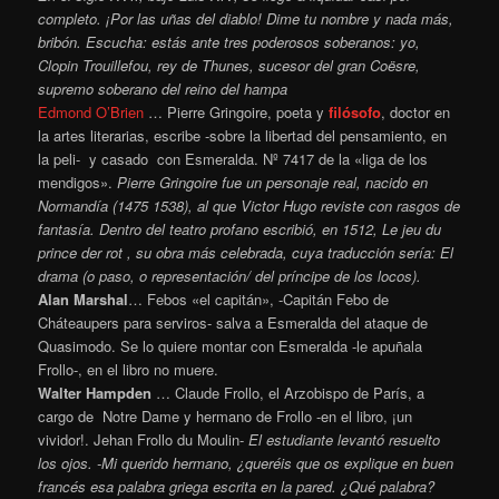
completo. ¡Por las uñas del diablo! Dime tu nombre y nada más,
bribón. Escucha: estás ante tres poderosos soberanos: yo,
Clopin Trouillefou, rey de Thunes, sucesor del gran Coësre,
supremo soberano del reino del hampa
Edmond O’Brien
… Pierre Gringoire, poeta y
filósofo
, doctor en
la artes literarias, escribe -sobre la libertad del pensamiento, en
la peli- y casado con Esmeralda. Nº 7417 de la «liga de los
mendigos».
Pierre Gringoire fue un personaje real, nacido en
Normandía (1475 1538), al que Victor Hugo reviste con rasgos de
fantasía. Dentro del teatro profano escribió, en 1512, Le jeu du
prince der rot , su obra más celebrada, cuya traducción sería: El
drama (o paso, o representación/ del príncipe de los locos).
Alan Marshal
… Febos «el capitán», -Capitán Febo de
Cháteaupers para serviros- salva a Esmeralda del ataque de
Quasimodo. Se lo quiere montar con Esmeralda -le apuñala
Frollo-, en el libro no muere.
Walter Hampden
… Claude Frollo, el Arzobispo de París, a
cargo de Notre Dame y hermano de Frollo -en el libro, ¡un
vividor!. Jehan Frollo du Moulin-
El estudiante levantó resuelto
los ojos. -Mi querido hermano, ¿queréis que os explique en buen
francés esa palabra griega escrita en la pared. ¿Qué palabra?