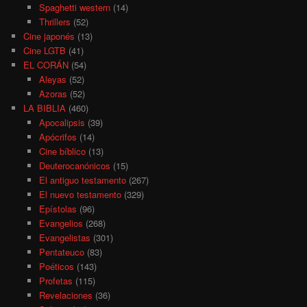
Spaghetti western
(14)
Thrillers
(52)
Cine japonés
(13)
Cine LGTB
(41)
EL CORÁN
(54)
Aleyas
(52)
Azoras
(52)
LA BIBLIA
(460)
Apocalipsis
(39)
Apócrifos
(14)
Cine bíblico
(13)
Deuterocanónicos
(15)
El antiguo testamento
(267)
El nuevo testamento
(329)
Epístolas
(96)
Evangelios
(268)
Evangelistas
(301)
Pentateuco
(83)
Poéticos
(143)
Profetas
(115)
Revelaciones
(36)