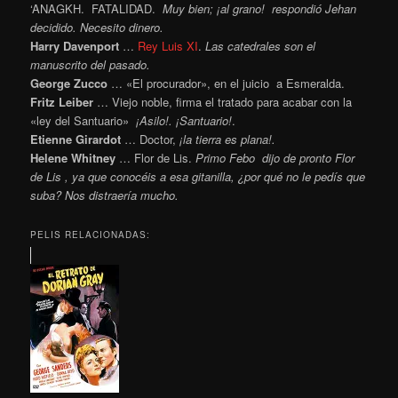
‘ANAGKH. FATALIDAD.
Muy bien; ¡al grano! respondió Jehan
decidido. Necesito dinero.
Harry Davenport
…
Rey Luis XI
.
Las catedrales son el
manuscrito del pasado.
George Zucco
… «El procurador», en el juicio a Esmeralda.
Fritz Leiber
… Viejo noble, firma el tratado para acabar con la
«ley del Santuario»
¡Asilo!. ¡Santuario!
.
Etienne Girardot
… Doctor,
¡la tierra es plana!.
Helene Whitney
… Flor de Lis.
Primo Febo dijo de pronto Flor
de Lis , ya que conocéis a esa gitanilla, ¿por qué no le pedís que
suba? Nos distraería mucho.
PELIS RELACIONADAS: