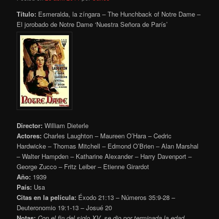
Título:
Esmeralda, la zíngara – The Hunchback of Notre Dame –
El jorobado de Notre Dame ‘Nuestra Señora de París’
Director:
William Dieterle
Actores:
Charles Laughton – Maureen O’Hara – Cedric
Hardwicke – Thomas Mitchell – Edmond O’Brien – Alan Marshal
– Walter Hampden – Katharine Alexander – Harry Davenport –
George Zucco – Fritz Leiber – Etienne Girardot
Año:
1939
País:
Usa
Citas en la película:
Éxodo 21:13 – Números 35:9-28 –
Deuteronomio 19:1-13 – Josué 20
Notas:
Con el fin del siglo XV, se dio por terminada la edad