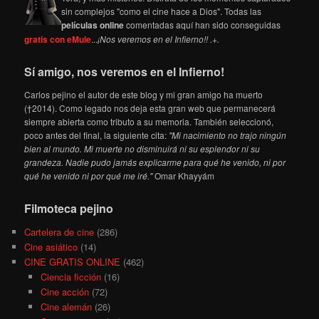
sin complejos "como el cine hace a Dios". Todas las
películas online
comentadas aquí han sido conseguidas
gratis con eMule
...
¡Nos veremos en el Infierno!! .+.
Sí amigo, nos veremos en el Infierno!
Carlos pejino el autor de este blog y mi gran amigo ha muerto
(†2014). Como legado nos deja esta gran web que permanecerá
siempre abierta como tributo a su memoria. También seleccionó,
poco antes del final, la siguiente cita:
"Mi nacimiento no trajo ningún
bien al mundo. Mi muerte no disminuirá ni su esplendor ni su
grandeza. Nadie pudo jamás explicarme para qué he venido, ni por
qué he venido ni por qué me iré."
Omar Khayyám
Filmoteca pejino
Cartelera de cine
(286)
Cine asiático
(14)
CINE GRATIS ONLINE
(462)
Ciencia ficción
(16)
Cine acción
(72)
Cine alemán
(26)