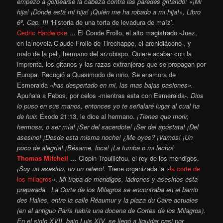
empezó a golpearse la cabeza contra las paredes gritando: «¡Mi
hija! ¡Dónde está mi hija! ¡Quién me ha robado a mi hija!», Libro
6º, Cap. III ‘
Historia de una torta de levadura de maíz’
.
Cedric Hardwicke
… El Conde Frollo, el alto magistrado -Juez,
en la novela Claude Frollo de Tirechappe, el archidiácono-, y
malo de la peli, hermano del arzobispo. Quiere acabar con la
imprenta, los gitanos y las razas extranjeras que se propagan por
Europa. Recogió a Quasimodo de niño. Se enamora de
Esmeralda
«has despertado en mi, las mas bajas pasiones».
Apuñala a Febos, por celos -mientras esta con Esmeralda-.
Dios
lo puso en sus manos, entonces yo te señalaré lugar al cual ha
de huir.
Éxodo 21:13, le dice al hermano.
¡Tienes que morir,
hermosa, o ser mía! ¡Ser del sacerdote! ¡Ser del apóstata! ¡Del
asesino! ¡Desde esta misma noche! ¿Me oyes? ¡Vamos! ¡Un
poco de alegría! ¡Bésame, loca! ¡La tumba o mi lecho!
Thomas Mitchell
… Clopin Trouillefou, el rey de los mendigos.
¡Soy un asesino, no un ratero!.
Tiene organizada la «
la corte de
los milagros
«.
Mi tropa de mendigos, ladrones y asesinos esta
preparada. La Corte de los Milagros se encontraba en el barrio
des Halles, entre la calle Réaumur y la plaza du Caire actuales
(en el antiguo París había una docena de Cortes de los Milagros).
En el siglo XVII, bajo Luis XIV, se llegó a liquidar casi por