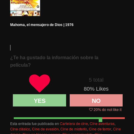
Mahoma, el mensajero de Dios | 1976
¿Te ha gustado la información sobre la
película?
5 total
80
% Likes
YES
NO
20
% do not like it
Esta entrada fue publicada en
Cartelera de cine
,
Cine aventuras
,
Cine clásico
,
Cine de evasión
,
Cine de misterio
,
Cine de terror
,
Cine