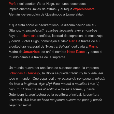
París
» del escritor Victor Hugo, con unos decorados
impresionantes -miles de extras- y el toque
expresionista
Alemán -persecución de Quasimodo a Esmeralda-.
Y que trata sobre el oscurantismo, la discriminación racial -
Gitanos,
«¿extranjeros?, vosotros llegasteis ayer y nosotros
hoy»
-,
intolerancia
xenófoba, libertad de espresion, el mestizaje
y donde Victor Hugo, homenajea al viejo
París
a través de su
arquitectura -catedral de ‘Nuestra Señora’, dedicada a
María
,
Madre de
Jesucristo
‘de ahí el nombre
Notre-Dame
-, y como el
mundo cambia a través de la imprenta.
Un mundo nuevo por uno lleno de supersticiones, la imprenta –
Johannes Gutenberg
-, la Biblia se puede traducir y la puede leer
todo el mundo. ¡Que sepa leer!-,
«y paseando con pena la mirada
del libro a la iglesia, dijo: ¡Ay! Esto matará a aquello» Libro V,
Cap. II. El libro matará al edificio.
– De esta forma, y hasta
Gutenberg la arquitectura es la escritura principal, la escritura
universal.
¡Un libro se hace tan pronto cuesta tan poco y puede
llegar tan lejos!.