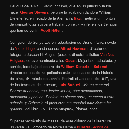
Película de la RKO Radio Pictures, que en un principio la iba
hacer
George Stevens
,
pero se la acabaron dando a William
Dieterle recién llegado de la Alemania
Nazi,
metió a un montón
de compatriotas suyos a trabajar con el, y ya refleja los tiempos
que han de venir –
Adolf Hitler
-.
Con guion de Sonya Levien, adaptación de Bruno Frank, novela
de
Victor Hugo
, banda sonora
Alfred Newman
, director de
fotografía Joseph H. August (a.s.c.), director artístico
Van Nest
Polglase,
estuvo nominada a los
Oscar
: Mejor bso -adaptada, y
sonido, todo bajo el control de
William Dieterle
–
Salomé
-,
director de una de las películas más fascinantes de la historia
del cine, «El retrato de Jennie, Portrait of Jennie», de 1947, una
de las favoritas del maestro,
Luis Buñuel
–
Me entusiasmó
Portrait of Jennie, con Jenifer Jones, obra desconocida,
misteriosa y poética. Declaré en alguna parte, mi cariño a esta
película, y Selznick
-el productor-
me escribió para darme las
gracias.
..del libro «Mi último suspiro», Plaza&Janes-.
Súper espectáculo de masas, de este clásico de la literatura
universal «El jorobado de Notre Dame o
Nuestra Señora de